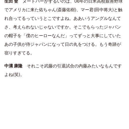
生田 登
ヌートバーがずるいのは、06年の日米高校親善野球
でアメリカに来た佑ちゃん(斎藤佑樹)、マー君(田中将大)と触
れ合ってるっていうとこですよね。ああいうアングルなんて
さ、考えられないじゃないですか。そこでもらったジャパン
の帽子を「僕のヒーローなんだ」ってずっと大事にしていた
あの子供が侍ジャパンになって日の丸をつける。もう奇跡が
宿りすぎてる。
中溝 康隆
それこそ武藤の引退試合の内藤みたいなもんです
よね(笑)。