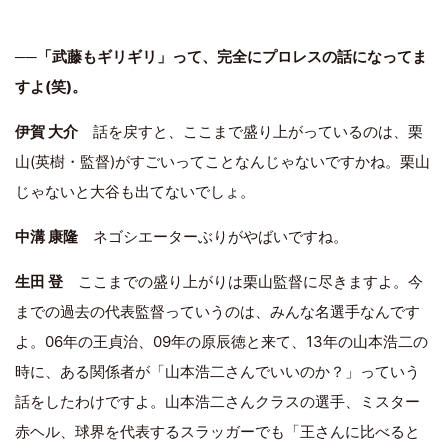
──
「武藤もギリギリ」って、完全にプロレスの話になってま
すよ(笑)。
伊賀 大介
話を戻すと、ここまで盛り上がっているのは、栗
山(英樹・監督)がすごいってことなんじゃないですかね。栗山
じゃないと大谷も出てないでしょ。
中溝 康隆
ネゴシエーターぶりがやばいですね。
生田 登
ここまでの盛り上がりは栗山監督に尽きますよ。今
までの過去の代表監督っていうのは、みんな名選手なんです
よ。06年の王貞治、09年の原辰徳と来て、13年の山本浩二の
時に、ある関係者が「山本浩二さんでいいのか？」っていう
話をしたわけですよ。山本浩二さんクラスの選手、ミスター
赤ヘル、球界を代表するスラッガーでも「王さんに比べると