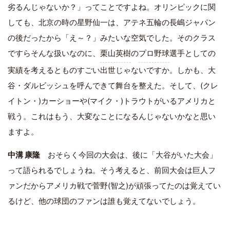
劣るんじゃないか？」ってことですよね。オリンピックに関
しても、北京の時の星野仙一は、アテネ五輪の長嶋ジャパン
の後だったから「え～？」みたいな空気でした。そのクラス
ですらそんな扱いなのに、
栗山英樹
の
プロ野球
選手としての
実績を考えるとものすごい出世じゃないですか。しかも、大
谷・ダルビッシュを呼んできて舞台を整えた。そして、(クレ
イトン・)カーショーや(マイク・)トラウトがいるアメリカと
戦う。これはもう、大変なことになるんじゃないかなと思い
ますよ。
中溝 康隆
おそらく今回の大会は、後に「大谷がいた大会」
って語られるでしょうね。そう考えると、前回大会は巨人フ
ァンだからアメリカ戦で菅野(智之)が頑張ってたのは覚えてい
るけど、他の球団のファンは誰も覚えてないでしょう。