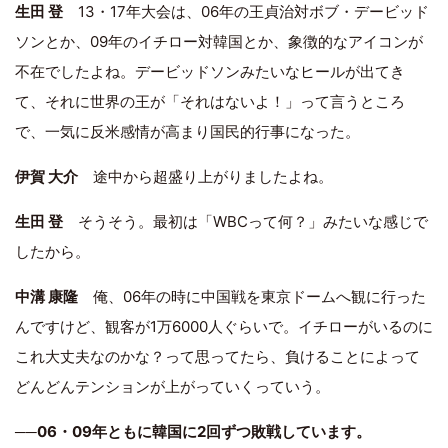
生田 登
13・17年大会は、06年の王貞治対ボブ・デービッド
ソンとか、09年のイチロー対韓国とか、象徴的なアイコンが
不在でしたよね。デービッドソンみたいなヒールが出てき
て、それに世界の王が「それはないよ！」って言うところ
で、一気に反米感情が高まり国民的行事になった。
伊賀 大介
途中から超盛り上がりましたよね。
生田 登
そうそう。最初は「WBCって何？」みたいな感じで
したから。
中溝 康隆
俺、06年の時に中国戦を東京ドームへ観に行った
んですけど、観客が1万6000人ぐらいで。イチローがいるのに
これ大丈夫なのかな？って思ってたら、負けることによって
どんどんテンションが上がっていくっていう。
──
06・09年ともに韓国に2回ずつ敗戦しています。