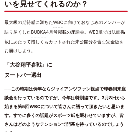
いを見せてくれるのか？
最大級の期待感に満ちた
WBC
に向けておなじみのメンバーが
語り尽くした
BUBKA
4月号掲載の座談会。WEB版では誌面掲
載にあたって惜しくもカットされた未公開分を含む完全版を
お届けしよう。
「大谷翔平参戦」に
ヌートバー選出
──
この時期は例年ならジャイアンツファン視点で球春到来座
談会を行っているのですが、今年は特別編です。3月8日から
始まる第5回WBCについて皆さんに語って頂きたいと思いま
す。すでに多くの話題がスポーツ紙を賑わせていますが、皆
さんはどのようなテンションで開幕を待っているのでしょう