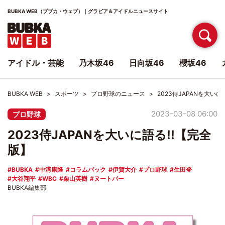
BUBKA WEB（ブブカ・ウェブ）｜グラビア＆アイドルニュースサイト
アイドル・芸能
乃木坂46
日向坂46
櫻坂46
BUBKA WEB
スポーツ
プロ野球のニュース
2023侍JAPANを大いに
2023-03-08 06:00
プロ野球
2023侍JAPANを大いに語る!!【完全
版】
BUBKA
中溝康隆
コラムパック
伊賀大介
プロ野球
生田登
大谷翔平
WBC
栗山英樹
ヌートバー
BUBKA編集部