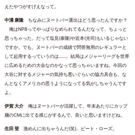
えたやつがすげえなって。
中溝 康隆
ちなみにヌートバー選出はどう思ったんですか？
俺はNPBってやっぱりなめられてるんだなって、ちょっと
思っちゃった。だって塩見(泰隆)や近本(光司)もいるじゃない
ですか。でも、ヌートバーの成績で問答無用のレギュラーと
して起用するっていうのは……。結局はメジャーリーグを世界
に広めるための大会なのかなって思っちゃいますね。今回の
大谷に対するメジャーの気持ち悪いぐらいの協力具合も、な
んとなくアメリカの思うようになってる気がしちゃうんです
よ。
伊賀 大介
俺はヌートバーが活躍して、年末あたりにカップ
麺のCMに出てる感じがするんで、良いと思いますけどね。
生田 登
激めんに出ちゃうんだ(笑)。ピート・ローズ。