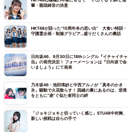
輩・龍頭綺音の決意
HKT48が語った“15周年本の思い出” 大食い特訓・
守護霊企画・制服グラビア…盛りだくさんの裏話
日向坂46、9月30日に18thシングル『イチャイチャ
虫』の発売決定！ フォーメーションは『日向坂で会
いましょう』にて発表
乃木坂46・池田瑛紗と中西アルノが「真冬のかき
氷」騒動で火花散らす！ 因縁の裏にあるのは、逆境
をともに“凌”ぐ似た者同士の絆
「ジョキジョキと切っていく感じ」STU48中村舞、
新しい挑戦は自らの手で