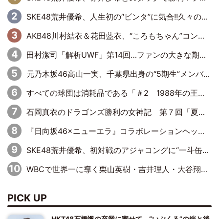
SKE48荒井優希、人生初の“ビンタ”に気合!!久々のシングルマッチ決定に「自分のできることを全部出せたらベスト」
AKB48川村結衣＆花田藍衣、“ころもちゃん”コンビがきつねダンスに出演！ファイターズファンのかわゆいはファーストピッチにも挑戦
田村潔司「解析UWF」第14回…ファンの大きな期待と現実の厳しい闘い
元乃木坂46高山一実、千葉県出身の“5期生”メンバーと「千葉軍団を作りたかった」さゆりんご軍団に対抗
すべての球団は消耗品である「＃2 1988年の王巨人編」byプロ野球死亡遊戯
石岡真衣のドラゴンズ勝利の女神記 第７回「夏の神宮！11得点どらほー」
『日向坂46×ニューエラ』コラボレーションヘッドウェア発売決定
SKE48荒井優希、初対戦のアジャコングに“一斗缶攻撃”も食らい完敗
WBCで世界一に導く栗山英樹・吉井理人・大谷翔平に学ぶ“マネジメント術”
PICK UP
HKT48石橋颯の卒業に寄せて “いぶくる”の絆と後