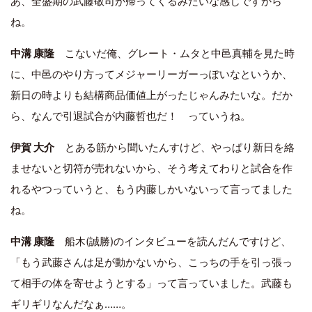
あ、全盛期の武藤敬司が帰ってくるみたいな感じですから
ね。
中溝 康隆
こないだ俺、グレート・ムタと中邑真輔を見た時
に、中邑のやり方ってメジャーリーガーっぽいなというか、
新日の時よりも結構商品価値上がったじゃんみたいな。だか
ら、なんで引退試合が内藤哲也だ！ っていうね。
伊賀 大介
とある筋から聞いたんすけど、やっぱり新日を絡
ませないと切符が売れないから、そう考えてわりと試合を作
れるやつっていうと、もう内藤しかいないって言ってました
ね。
中溝 康隆
船木(誠勝)のインタビューを読んだんですけど、
「もう武藤さんは足が動かないから、こっちの手を引っ張っ
て相手の体を寄せようとする」って言っていました。武藤も
ギリギリなんだなぁ……。