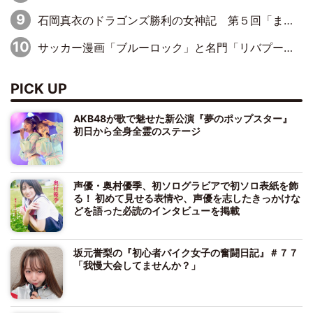
石岡真衣のドラゴンズ勝利の女神記 第５回「まだ諦めない！ドラゴンズ後半戦のキーマン」
サッカー漫画「ブルーロック」と名門「リバプールFC」スペシャルコラボ決定！
PICK UP
AKB48が歌で魅せた新公演『夢のポップスター』
初日から全身全霊のステージ
声優・奥村優季、初ソログラビアで初ソロ表紙を飾
る！ 初めて見せる表情や、声優を志したきっかけな
どを語った必読のインタビューを掲載
坂元誉梨の『初心者バイク女子の奮闘日記』＃７７
「我慢大会してませんか？」