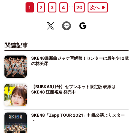
…
1
2
3
4
20
次へ
関連記事
SKE48最新曲ジャケ写解禁！センターは最年少12歳
の林美澪
【BUBKA9月号】セブンネット限定版 表紙は
SKE48 江籠裕奈 発売中
SKE48「Zepp TOUR 2021」札幌公演よりスター
ト