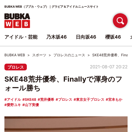
BUBKA WEB（ブブカ・ウェブ）｜グラビア＆アイドルニュースサイト
アイドル・芸能
乃木坂46
日向坂46
櫻坂46
BUBKA WEB
スポーツ
プロレスのニュース
SKE48荒井優希、Fina
2021-08-07 20:22
プロレス
SKE48荒井優希、Finallyで渾身のフ
ォール勝ち
アイドル
SKE48
荒井優希
プロレス
東京女子プロレス
宮本もか
愛野ユキ
山下実優