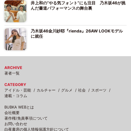
井上和の“やる気フォント”にも注目 乃木坂46が挑
んだ書道パフォーマンスの舞台裏
乃木坂46金川紗耶『rienda』26AW LOOKモデル
に就任
ARCHIVE
著者一覧
CATEGORY
アイドル・芸能
カルチャー
グルメ
社会
スポーツ
連載・コラム
BUBKA WEBとは
会社概要
著作権/免責事項について
お問い合わせ
白夜書房の個人情報保護方針について