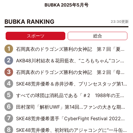
BUBKA 2025年5月号
BUBKA RANKING
23:30更新
スポーツ
総合
石岡真衣のドラゴンズ勝利の女神記 第７回「夏の神宮！11得点どらほー」
AKB48川村結衣＆花田藍衣、“ころもちゃん”コンビがきつねダンスに出演！ファイターズファンのかわゆいはファーストピッチにも挑戦
石岡真衣のドラゴンズ勝利の女神記 第２回「母の日のバンテリンドーム」
SKE48荒井優希＆赤井沙希、プリンセスタッグ第10代王者のベルトを手にして号泣
すべての球団は消耗品である「＃2 1988年の王巨人編」byプロ野球死亡遊戯
田村潔司「解析UWF」第14回…ファンの大きな期待と現実の厳しい闘い
SKE48荒井優希選手「CyberFight Festival 2022」参戦！6人タッグマッチに挑む
SKE48荒井優希、初対戦のアジャコングに“一斗缶攻撃”も食らい完敗