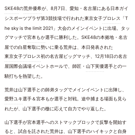
SKE48
の
荒井優希
が、8月7日、愛知・名古屋にある日本ガイ
シスポーツプラザ第3競技場で行われた東京女子
プロレス
「T
he sky is the limit 2021」大会のメインイベントに出場。タッ
グマッチで
宮本もか
選手に勝利した。SKE48の本拠地・名古
屋での白星奪取に勢いに乗る荒井は、本日発表された
東京女子プロレス
初の名古屋ビッグマッチ、12月18日の名古
屋国際会議場イベントホールで、師匠・
山下実優
選手との一
騎打ちを熱望した。
荒井は山下選手との師弟タッグでメインイベントに出陣し、
愛野ユキ
選手＆宮本もか選手と対戦。途中捕まる場面も見ら
れたが、山下選手の檄に応えて自力でやり返した。
山下選手が宮本選手へのストマックブロックで反撃を開始す
ると、試合を託された荒井は、山下選手のハイキックと自身