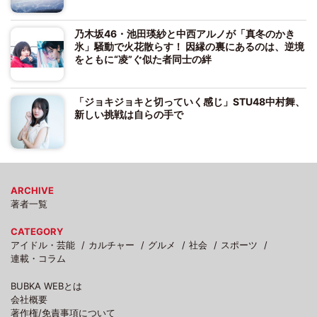
乃木坂46・池田瑛紗と中西アルノが「真冬のかき
氷」騒動で火花散らす！ 因縁の裏にあるのは、逆境
をともに“凌”ぐ似た者同士の絆
「ジョキジョキと切っていく感じ」STU48中村舞、
新しい挑戦は自らの手で
ARCHIVE
著者一覧
CATEGORY
アイドル・芸能
カルチャー
グルメ
社会
スポーツ
連載・コラム
BUBKA WEBとは
会社概要
著作権/免責事項について