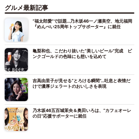
グルメ最新記事
“福太郎愛”で話題…乃木坂46一ノ瀬美空、地元福岡
『めんべい25周年トップサポーター』に就任
亀梨和也、こだわり抜いた“美しいビール”完成 ピ
ンクゴールドの色味にも想いを込めて
吉高由里子が見せる“とろける瞬間”…吐息と表情だ
けで濃厚ジェラートのおいしさを表現
乃木坂46五百城茉央＆奥田いろは、“カフェオーレ
の日”応援サポーターに就任