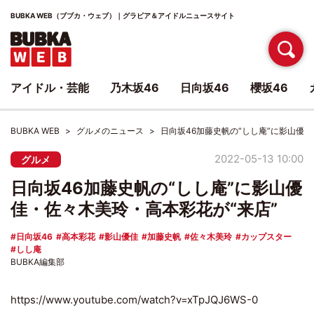
BUBKA WEB（ブブカ・ウェブ）｜グラビア＆アイドルニュースサイト
アイドル・芸能
乃木坂46
日向坂46
櫻坂46
BUBKA WEB
グルメのニュース
日向坂46加藤史帆の“しし庵”に影山優
2022-05-13 10:00
グルメ
日向坂46加藤史帆の“しし庵”に影山優
佳・佐々木美玲・高本彩花が“来店”
日向坂46
高本彩花
影山優佳
加藤史帆
佐々木美玲
カップスター
しし庵
BUBKA編集部
https://www.youtube.com/watch?v=xTpJQJ6WS-0