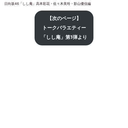
日向坂46「しし庵」高本彩花・佐々木美玲・影山優佳編
【次のページ】
トークバラエティー
「しし庵」第1弾より