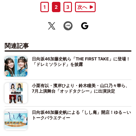
1
2
3
次へ
関連記事
日向坂46加藤史帆ら「THE FIRST TAKE」に登場！
「ドレミソラシド」を披露
小栗有以・濱岸ひより・鈴木瞳美・山口乃々華ら、
7月上演舞台「オッドタクシー」に出演決定
日向坂46加藤史帆による「しし庵」開店！ゆる～い
トークバラエティー