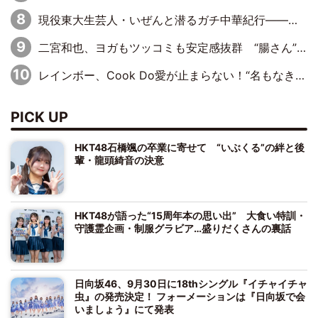
現役東大生芸人・いぜんと潜るガチ中華紀行――「牙籤肉」「焼猪腰」「錫紙龍蝦尾」これ読めますか？
二宮和也、ヨガもツッコミも安定感抜群 “腸さん”との掛け合いにほっこり新CM
レインボー、Cook Do愛が止まらない！“名もなき炒め物”を救う99メニューに大興奮
PICK UP
HKT48石橋颯の卒業に寄せて “いぶくる”の絆と後
輩・龍頭綺音の決意
HKT48が語った“15周年本の思い出” 大食い特訓・
守護霊企画・制服グラビア…盛りだくさんの裏話
日向坂46、9月30日に18thシングル『イチャイチャ
虫』の発売決定！ フォーメーションは『日向坂で会
いましょう』にて発表