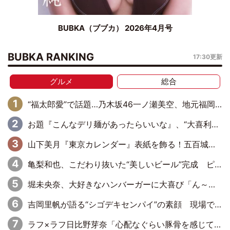
BUBKA（ブブカ） 2026年4月号
BUBKA RANKING
17:30更新
グルメ
総合
“福太郎愛”で話題…乃木坂46一ノ瀬美空、地元福岡『めんべい25周年トップサポーター』に就任
お題『こんなデリ麺があったらいいな』、“大喜利アイドル”ラフ×ラフ日比野芽奈が出した回答は
山下美月『東京カレンダー』表紙を飾る！五百城茉央の朝食グラビアも
亀梨和也、こだわり抜いた“美しいビール”完成 ピンクゴールドの色味にも想いを込めて
堀未央奈、大好きなハンバーガーに大喜び「ん～！めちゃくちゃジューシー！ 」
吉岡里帆が語る“シゴデキセンパイ”の素顔 現場ではカチッ、家ではふわふわ・もちもち
ラフ×ラフ日比野芽奈「心配なぐらい豚骨を感じていて…このまま握手会はちょっと厳しいかな」