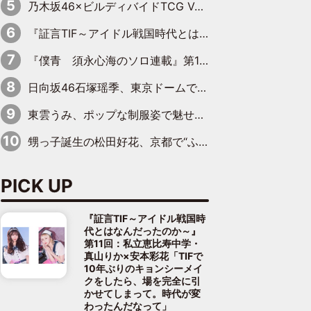
乃木坂46×ビルディバイドTCG Vol.2公開 賀喜遥香＆田村真佑が『京まふ』ステージに登壇
『証言TIF～アイドル戦国時代とはなんだったのか～』第11回：私立恵比寿中学・真山りか×安本彩花「TIFで10年ぶりのキョンシーメイクをしたら、場を完全に引かせてしまって。時代が変わったんだなって」
『僕青 須永心海のソロ連載』第18回：「バーゲンセールハンターみうな inしまむら」編
日向坂46石塚瑶季、東京ドームで“観戦バレ”！ ナイツ・塙も認めた「巨人に詳しすぎるアイドル」は元VENUSスクール生で杉内コーチ推し⁉
東雲うみ、ポップな制服姿で魅せる“東雲グリーン”の正体
甥っ子誕生の松田好花、京都で“ふたつの家族”をはしご！ “母”黒谷友香に見送られ、“父”松岡昌宏とはハシゴ酒
PICK UP
『証言TIF～アイドル戦国時
代とはなんだったのか～』
第11回：私立恵比寿中学・
真山りか×安本彩花「TIFで
10年ぶりのキョンシーメイ
クをしたら、場を完全に引
かせてしまって。時代が変
わったんだなって」