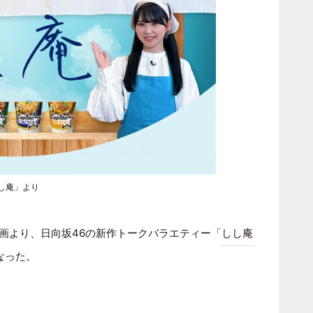
し庵」より
画より、日向坂46の新作トークバラエティー「
しし庵
なった。