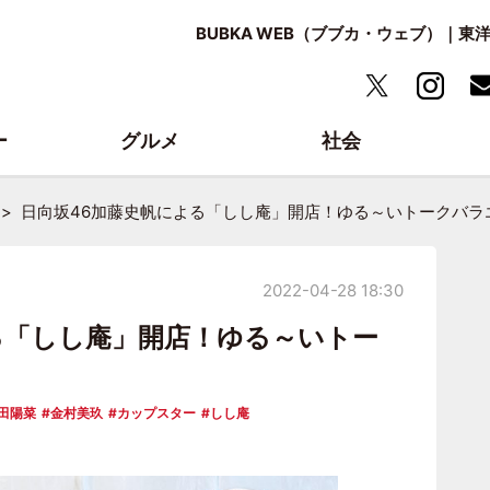
BUBKA WEB（ブブカ・ウェブ）｜
ー
グルメ
社会
日向坂46加藤史帆による「しし庵」開店！ゆる～いトークバラ
2022-04-28 18:30
る「しし庵」開店！ゆる～いトー
田陽菜
金村美玖
カップスター
しし庵