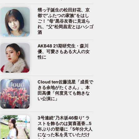
甥っ子誕生の松田好花、京
都で“ふたつの家族”をはし
ご！ “母”黒谷友香に見送ら
れ、“父”松岡昌宏とはハシゴ
酒
AKB48 21期研究生・森川
優、可愛さもある大人の女
性に
Cloud ten佐藤流星「成長で
きる余地がたくさん」、本
田高優「何度見ても飽きな
い公演に」
3号連続“乃木坂46祭り” ラ
ストを飾るのは賀喜遥香…5
年ぶりの登場に「5年分大人
になった私を見ていただけ