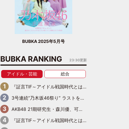
BUBKA 2025年5月号
BUBKA RANKING
23:30更新
アイドル・芸能
総合
『証言TIF～アイドル戦国時代とはなんだったのか～』第6回：でんぱ組.inc・古川未鈴×相沢梨紗「『ハロプロやりたかったな』って言ったら、夢眠ねむさんに『てめえはでんぱ組．incなんだよ！』って肩パンされて(笑)」
3号連続“乃木坂46祭り” ラストを飾るのは賀喜遥香…5年ぶりの登場に「5年分大人になった私を見ていただけたら」
AKB48 21期研究生・森川優、可愛さもある大人の女性に
『証言TIF～アイドル戦国時代とはなんだったのか～』第10回：さくら学院・武藤彩未×飯田らうら「正直、中3で辞めるというのを信じてなくて。そう言われてはいたけど、嘘でしょって」