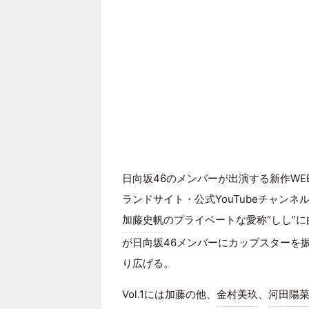
日向坂46のメンバーが出演する新作WEB
ランドサイト・公式YouTubeチャンネ
加藤史帆
のプライベートな愛称“しし”
が日向坂46メンバーにカップスターを
り広げる。
Vol.1には加藤の他、
金村美玖
、
河田陽