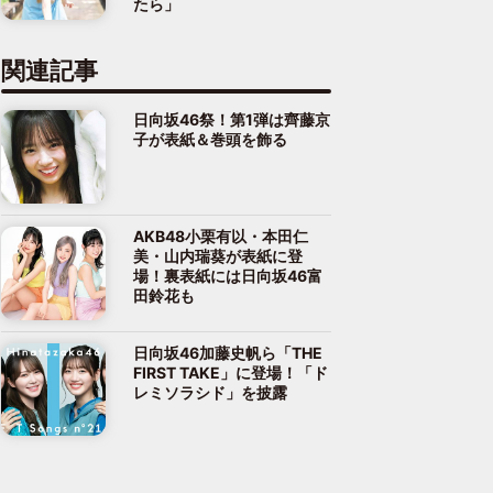
たら」
関連記事
日向坂46祭！第1弾は齊藤京
子が表紙＆巻頭を飾る
AKB48小栗有以・本田仁
美・山内瑞葵が表紙に登
場！裏表紙には日向坂46富
田鈴花も
日向坂46加藤史帆ら「THE
FIRST TAKE」に登場！「ド
レミソラシド」を披露