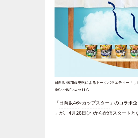
日向坂46加藤史帆によるトークバラエティー「し
©︎Seed&Flower LLC
「
日向坂46
×
カップスター
」のコラボ企
」が、4月28日(木)から配信スタートと