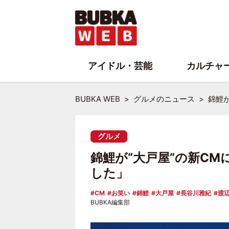
アイドル・芸能
カルチャ
BUBKA WEB
グルメのニュース
錦鯉
グルメ
錦鯉が“大戸屋”の新C
した」
CM
お笑い
錦鯉
大戸屋
長谷川雅紀
渡
BUBKA編集部