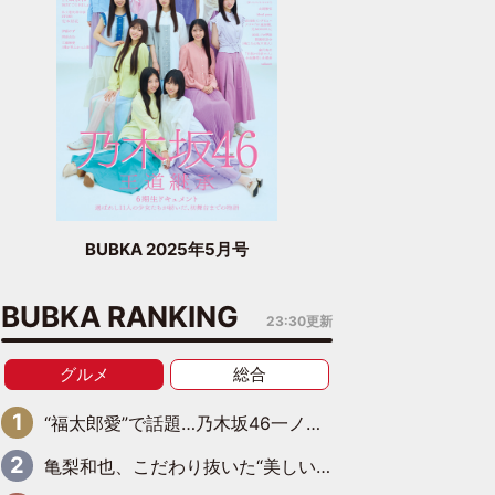
BUBKA 2025年5月号
BUBKA RANKING
23:30更新
グルメ
総合
“福太郎愛”で話題…乃木坂46一ノ瀬美空、地元福岡『めんべい25周年トップサポーター』に就任
亀梨和也、こだわり抜いた“美しいビール”完成 ピンクゴールドの色味にも想いを込めて