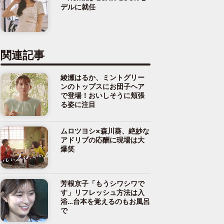
デルに就任
関連記事
綾瀬はるか、ミントグリー
ンのトップスにお団子ヘア
で登場！おいしそうに頬張
る姿に注目
ムロツヨシ×森川葵、絶妙な
アドリブの応酬に現場は大
爆笑
芳根京子「もうシワシワで
す」リフレッシュ方法は入
浴…台本を覚えるのもお風呂
で