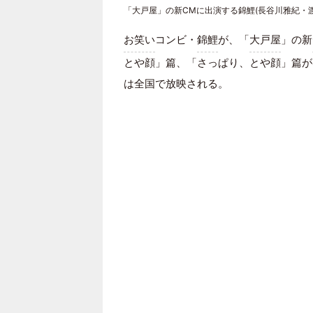
「大戸屋」の新CMに出演する錦鯉(長谷川雅紀・渡
お笑い
コンビ・
錦鯉
が、「
大戸屋
」の新
とや顔」篇、「さっぱり、とや顔」篇が4月
は全国で放映される。