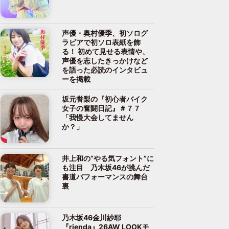
声優・奥村優季、初ソログ
ラビアで初ソロ表紙を飾
る！ 初めて見せる表情や、
声優を志したきっかけなど
を語った必読のインタビュ
ーを掲載
坂元誉梨の『初心者バイク
女子の奮闘日記』＃７７
「我慢大会してません
か？」
井上和の“やる気フォント”に
も注目 乃木坂46が挑んだ
書道パフォーマンスの舞台
裏
乃木坂46金川紗耶
『rienda』26AW LOOKモ