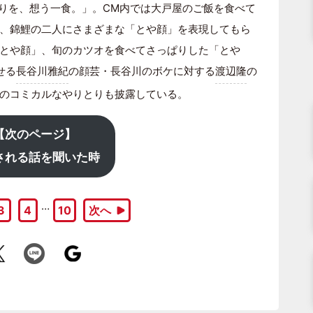
とりを、想う一食。」。CM内では大戸屋のご飯を食べて
、錦鯉の二人にさまざまな「とや顔」を表現してもら
とや顔」、旬のカツオを食べてさっぱりした「とや
せる
長谷川雅紀
の顔芸・長谷川のボケに対する
渡辺隆
の
のコミカルなやりとりも披露している。
【次のページ】
される話を聞いた時
…
3
4
10
次へ