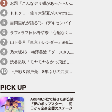
お題『こんなデリ麺があったらいいな』、“大喜利アイドル”ラフ×ラフ日比野芽奈が出した回答は
ももクロ・佐々木彩夏がスマホにとらわれた食事事情を明かす「何するわけでもなく、なんか見ちゃう」
吉岡里帆が語る“シゴデキセンパイ”の素顔 現場ではカチッ、家ではふわふわ・もちもち
ラフ×ラフ日比野芽奈「心配なぐらい豚骨を感じていて…このまま握手会はちょっと厳しいかな」
山下美月『東京カレンダー』表紙を飾る！五百城茉央の朝食グラビアも
乃木坂46・梅澤美波「ダースさんのように長く愛されるグループでありたい」真夏の全国ツアーを終えてさらなる飛躍を誓う
渋谷凪咲「モヤモヤをかっ飛ばして」特殊能力を持つ“-196ウーマン”を熱演
上戸彩＆錦戸亮、8年ぶりの共演「別に変わんないよね」
PICK UP
AKB48が歌で魅せた新公演
『夢のポップスター』 初
日から全身全霊のステージ