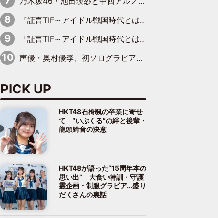
乃木坂46・池田瑛紗と中西アルノが「真冬のかき氷」騒動で火花散らす！ 因縁の裏にあるのは、逆境をともに“凌”ぐ似た者同士の絆
『証言TIF～アイドル戦国時代とはなんだったのか～』第11回：私立恵比寿中学・真山りか×安本彩花「TIFで10年ぶりのキョンシーメイクをしたら、場を完全に引かせてしまって。時代が変わったんだなって」
『証言TIF～アイドル戦国時代とはなんだったのか～』第6回：でんぱ組.inc・古川未鈴×相沢梨紗「『ハロプロやりたかったな』って言ったら、夢眠ねむさんに『てめえはでんぱ組．incなんだよ！』って肩パンされて(笑)」
声優・奥村優季、初ソログラビアで初ソロ表紙を飾る！ 初めて見せる表情や、声優を志したきっかけなどを語った必読のインタビューを掲載
PICK UP
HKT48石橋颯の卒業に寄せ
て “いぶくる”の絆と後輩・
龍頭綺音の決意
HKT48が語った“15周年本の
思い出” 大食い特訓・守護
霊企画・制服グラビア…盛り
だくさんの裏話