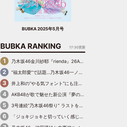
BUBKA 2025年5月号
BUBKA RANKING
17:30更新
乃木坂46金川紗耶『rienda』26AW LOOKモデルに就任
“福太郎愛”で話題…乃木坂46一ノ瀬美空、地元福岡『めんべい25周年トップサポーター』に就任
井上和の“やる気フォント”にも注目 乃木坂46が挑んだ書道パフォーマンスの舞台裏
AKB48が歌で魅せた新公演『夢のポップスター』 初日から全身全霊のステージ
3号連続“乃木坂46祭り” ラストを飾るのは賀喜遥香…5年ぶりの登場に「5年分大人になった私を見ていただけたら」
「ジョキジョキと切っていく感じ」STU48中村舞、新しい挑戦は自らの手で