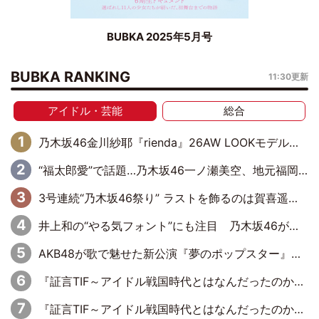
BUBKA 2025年5月号
BUBKA RANKING
11:30更新
アイドル・芸能
総合
乃木坂46金川紗耶『rienda』26AW LOOKモデルに就任
“福太郎愛”で話題…乃木坂46一ノ瀬美空、地元福岡『めんべい25周年トップサポーター』に就任
3号連続“乃木坂46祭り” ラストを飾るのは賀喜遥香…5年ぶりの登場に「5年分大人になった私を見ていただけたら」
井上和の“やる気フォント”にも注目 乃木坂46が挑んだ書道パフォーマンスの舞台裏
AKB48が歌で魅せた新公演『夢のポップスター』 初日から全身全霊のステージ
『証言TIF～アイドル戦国時代とはなんだったのか～』第6回：でんぱ組.inc・古川未鈴×相沢梨紗「『ハロプロやりたかったな』って言ったら、夢眠ねむさんに『てめえはでんぱ組．incなんだよ！』って肩パンされて(笑)」
『証言TIF～アイドル戦国時代とはなんだったのか～』第11回：私立恵比寿中学・真山りか×安本彩花「TIFで10年ぶりのキョンシーメイクをしたら、場を完全に引かせてしまって。時代が変わったんだなって」