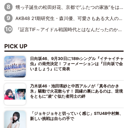
甥っ子誕生の松田好花、京都で“ふたつの家族”をはしご！ “母”黒谷友香に見送られ、“父”松岡昌宏とはハシゴ酒
AKB48 21期研究生・森川優、可愛さもある大人の女性に
『証言TIF～アイドル戦国時代とはなんだったのか～』第10回：さくら学院・武藤彩未×飯田らうら「正直、中3で辞めるというのを信じてなくて。そう言われてはいたけど、嘘でしょって」
PICK UP
日向坂46、9月30日に18thシングル『イチャイチャ
虫』の発売決定！ フォーメーションは『日向坂で会
いましょう』にて発表
乃木坂46・池田瑛紗と中西アルノが「真冬のかき
氷」騒動で火花散らす！ 因縁の裏にあるのは、逆境
をともに“凌”ぐ似た者同士の絆
「ジョキジョキと切っていく感じ」STU48中村舞、
新しい挑戦は自らの手で