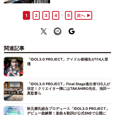
…
1
2
3
4
5
次へ
関連記事
「IDOL3.0 PROJECT」アイドル候補生が114人登
壇
「IDOL3.0 PROJECT」Final Stage進出者120人が
決定！クリエイター陣にはTAKAHIRO先生、池田一
真監督ら
秋元康氏総合プロデュース「IDOL3.0 PROJECT」
デビュー曲解禁！楽曲＆歌詞が公式SNSで公開に