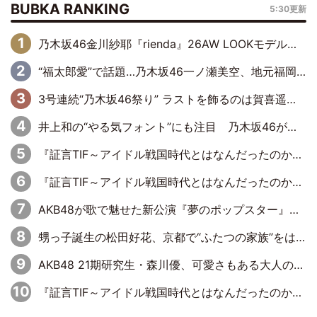
BUBKA RANKING
5:30更新
乃木坂46金川紗耶『rienda』26AW LOOKモデルに就任
“福太郎愛”で話題…乃木坂46一ノ瀬美空、地元福岡『めんべい25周年トップサポーター』に就任
3号連続“乃木坂46祭り” ラストを飾るのは賀喜遥香…5年ぶりの登場に「5年分大人になった私を見ていただけたら」
井上和の“やる気フォント”にも注目 乃木坂46が挑んだ書道パフォーマンスの舞台裏
『証言TIF～アイドル戦国時代とはなんだったのか～』第6回：でんぱ組.inc・古川未鈴×相沢梨紗「『ハロプロやりたかったな』って言ったら、夢眠ねむさんに『てめえはでんぱ組．incなんだよ！』って肩パンされて(笑)」
『証言TIF～アイドル戦国時代とはなんだったのか～』第11回：私立恵比寿中学・真山りか×安本彩花「TIFで10年ぶりのキョンシーメイクをしたら、場を完全に引かせてしまって。時代が変わったんだなって」
AKB48が歌で魅せた新公演『夢のポップスター』 初日から全身全霊のステージ
甥っ子誕生の松田好花、京都で“ふたつの家族”をはしご！ “母”黒谷友香に見送られ、“父”松岡昌宏とはハシゴ酒
AKB48 21期研究生・森川優、可愛さもある大人の女性に
『証言TIF～アイドル戦国時代とはなんだったのか～』第10回：さくら学院・武藤彩未×飯田らうら「正直、中3で辞めるというのを信じてなくて。そう言われてはいたけど、嘘でしょって」