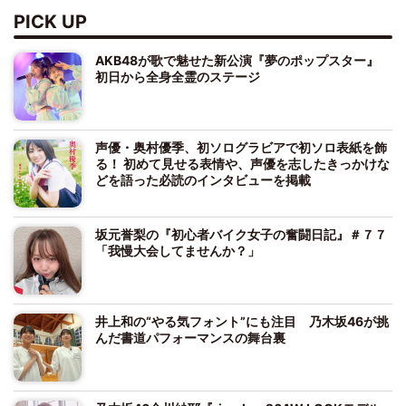
PICK UP
AKB48が歌で魅せた新公演『夢のポップスター』
初日から全身全霊のステージ
声優・奥村優季、初ソログラビアで初ソロ表紙を飾
る！ 初めて見せる表情や、声優を志したきっかけな
どを語った必読のインタビューを掲載
坂元誉梨の『初心者バイク女子の奮闘日記』＃７７
「我慢大会してませんか？」
井上和の“やる気フォント”にも注目 乃木坂46が挑
んだ書道パフォーマンスの舞台裏