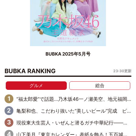
BUBKA 2025年5月号
BUBKA RANKING
23:30更新
グルメ
総合
“福太郎愛”で話題…乃木坂46一ノ瀬美空、地元福岡『めんべい25周年トップサポーター』に就任
亀梨和也、こだわり抜いた“美しいビール”完成 ピンクゴールドの色味にも想いを込めて
現役東大生芸人・いぜんと潜るガチ中華紀行――「牙籤肉」「焼猪腰」「錫紙龍蝦尾」これ読めますか？
山下美月『東京カレンダー』表紙を飾る！五百城茉央の朝食グラビアも