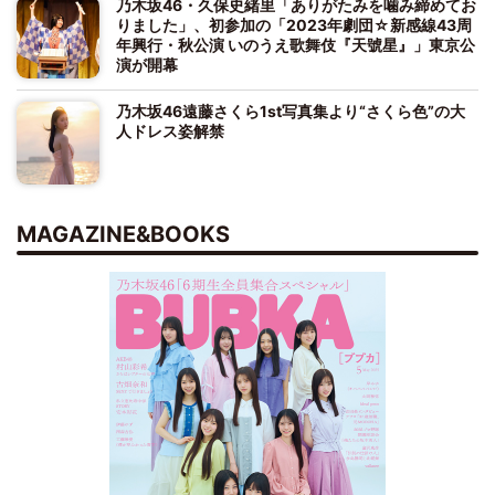
乃木坂46・久保史緒里「ありがたみを噛み締めてお
りました」、初参加の「2023年劇団☆新感線43周
年興行・秋公演 いのうえ歌舞伎『天號星』」東京公
演が開幕
乃木坂46遠藤さくら1st写真集より“さくら色”の大
人ドレス姿解禁
MAGAZINE&BOOKS