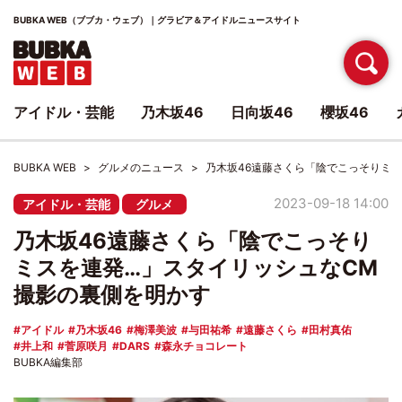
BUBKA WEB（ブブカ・ウェブ）｜グラビア＆アイドルニュースサイト
アイドル・芸能
乃木坂46
日向坂46
櫻坂46
BUBKA WEB
グルメのニュース
乃木坂46遠藤さくら「陰でこっそりミ
2023-09-18 14:00
アイドル・芸能
グルメ
乃木坂46遠藤さくら「陰でこっそり
ミスを連発…」スタイリッシュなCM
撮影の裏側を明かす
アイドル
乃木坂46
梅澤美波
与田祐希
遠藤さくら
田村真佑
井上和
菅原咲月
DARS
森永チョコレート
BUBKA編集部