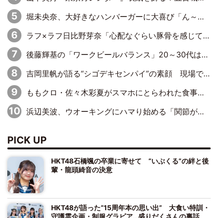
堀未央奈、大好きなハンバーガーに大喜び「ん～！めちゃくちゃジューシー！ 」
ラフ×ラフ日比野芽奈「心配なぐらい豚骨を感じていて…このまま握手会はちょっと厳しいかな」
後藤輝基の「ワークビールバランス」20～30代は最低→50歳を迎えて急上昇
吉岡里帆が語る“シゴデキセンパイ”の素顔 現場ではカチッ、家ではふわふわ・もちもち
ももクロ・佐々木彩夏がスマホにとらわれた食事事情を明かす「何するわけでもなく、なんか見ちゃう」
浜辺美波、ウオーキングにハマり始める「関節がバキバキになるんだ！」
PICK UP
HKT48石橋颯の卒業に寄せて “いぶくる”の絆と後
輩・龍頭綺音の決意
HKT48が語った“15周年本の思い出” 大食い特訓・
守護霊企画・制服グラビア…盛りだくさんの裏話