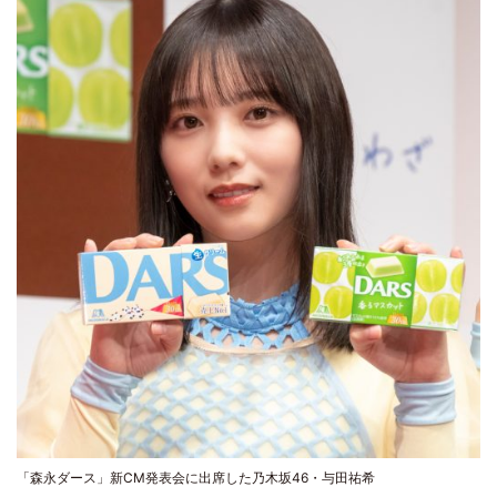
「森永ダース」新CM発表会に出席した乃木坂46・与田祐希