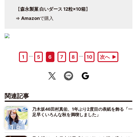
【
森永製菓 白いダース 12粒×10箱
】
⇒
Amazon
で購入
…
…
1
5
6
7
8
10
次へ
関連記事
乃木坂46田村真佑、1年ぶり2度目の表紙を飾る「一
足早くいろんな秋を満喫しました」