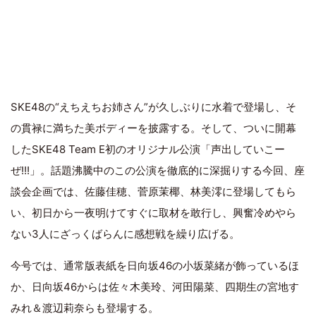
SKE48の“えちえちお姉さん”が久しぶりに水着で登場し、そ
の貫禄に満ちた美ボディーを披露する。そして、ついに開幕
したSKE48 Team E初のオリジナル公演「声出していこー
ぜ!!!」。話題沸騰中のこの公演を徹底的に深掘りする今回、座
談会企画では、佐藤佳穂、菅原茉椰、林美澪に登場してもら
い、初日から一夜明けてすぐに取材を敢行し、興奮冷めやら
ない3人にざっくばらんに感想戦を繰り広げる。
今号では、通常版表紙を日向坂46の小坂菜緒が飾っているほ
か、日向坂46からは佐々木美玲、河田陽菜、四期生の宮地す
みれ＆渡辺莉奈らも登場する。