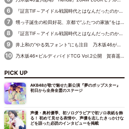
『証言TIF～アイドル戦国時代とはなんだったのか～』第11回：私立恵比寿中学・真山りか×安本彩花「TIFで10年ぶりのキョンシーメイクをしたら、場を完全に引かせてしまって。時代が変わったんだなって」
甥っ子誕生の松田好花、京都で“ふたつの家族”をはしご！ “母”黒谷友香に見送られ、“父”松岡昌宏とはハシゴ酒
『証言TIF～アイドル戦国時代とはなんだったのか～』第10回：さくら学院・武藤彩未×飯田らうら「正直、中3で辞めるというのを信じてなくて。そう言われてはいたけど、嘘でしょって」
井上和の“やる気フォント”にも注目 乃木坂46が挑んだ書道パフォーマンスの舞台裏
乃木坂46×ビルディバイドTCG Vol.2公開 賀喜遥香＆田村真佑が『京まふ』ステージに登壇
PICK UP
AKB48が歌で魅せた新公演『夢のポップスター』
初日から全身全霊のステージ
声優・奥村優季、初ソログラビアで初ソロ表紙を飾
る！ 初めて見せる表情や、声優を志したきっかけな
どを語った必読のインタビューを掲載