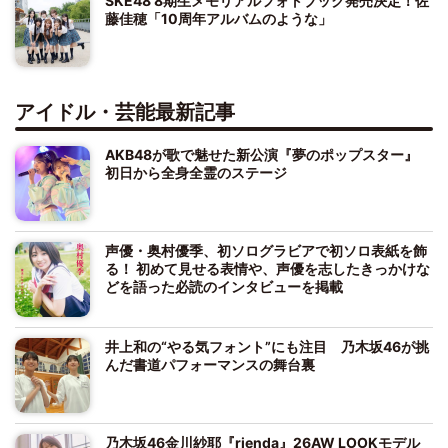
SKE48 8期生メモリアルフォトブック発売決定！佐
藤佳穂「10周年アルバムのような」
アイドル・芸能最新記事
AKB48が歌で魅せた新公演『夢のポップスター』
初日から全身全霊のステージ
声優・奥村優季、初ソログラビアで初ソロ表紙を飾
る！ 初めて見せる表情や、声優を志したきっかけな
どを語った必読のインタビューを掲載
井上和の“やる気フォント”にも注目 乃木坂46が挑
んだ書道パフォーマンスの舞台裏
乃木坂46金川紗耶『rienda』26AW LOOKモデル