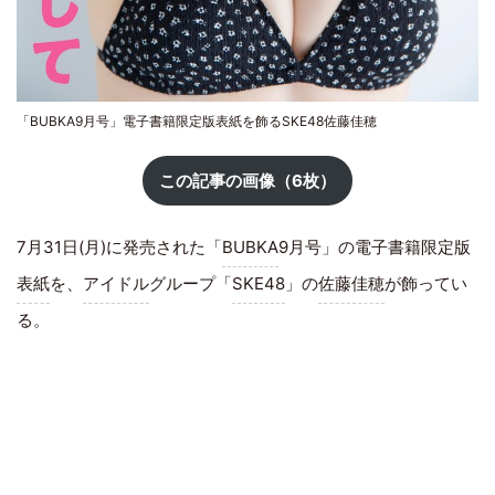
「BUBKA9月号」電子書籍限定版表紙を飾るSKE48佐藤佳穂
この記事の画像（6枚）
7月31日(月)に発売された「
BUBKA
9月号」の電子書籍限定版
表紙
を、
アイドル
グループ「
SKE48
」の
佐藤佳穂
が飾ってい
る。