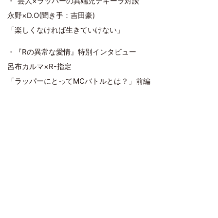
・“芸人×ラッパーの異端児テキーラ対談”
永野×D.O(聞き手：吉田豪)
「楽しくなければ生きていけない」
・『Rの異常な愛情』特別インタビュー
呂布カルマ×R-指定
「ラッパーにとってMCバトルとは？」前編