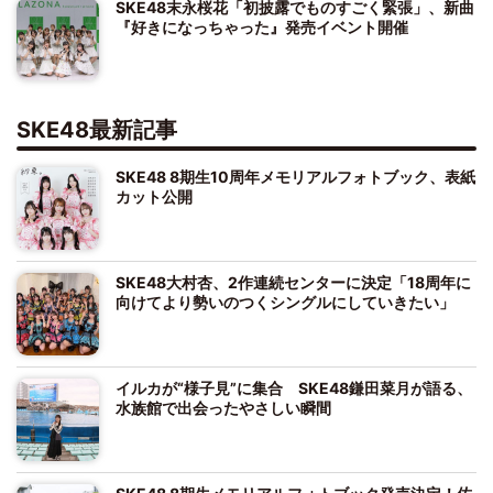
SKE48末永桜花「初披露でものすごく緊張」、新曲
『好きになっちゃった』発売イベント開催
SKE48最新記事
SKE48 8期生10周年メモリアルフォトブック、表紙
カット公開
SKE48大村杏、2作連続センターに決定「18周年に
向けてより勢いのつくシングルにしていきたい」
イルカが“様子見”に集合 SKE48鎌田菜月が語る、
水族館で出会ったやさしい瞬間