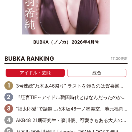
BUBKA（ブブカ） 2026年4月号
BUBKA RANKING
17:30更新
アイドル・芸能
総合
3号連続“乃木坂46祭り” ラストを飾るのは賀喜遥香…5年ぶりの登場に「5年分大人になった私を見ていただけたら」
『証言TIF～アイドル戦国時代とはなんだったのか～』第6回：でんぱ組.inc・古川未鈴×相沢梨紗「『ハロプロやりたかったな』って言ったら、夢眠ねむさんに『てめえはでんぱ組．incなんだよ！』って肩パンされて(笑)」
“福太郎愛”で話題…乃木坂46一ノ瀬美空、地元福岡『めんべい25周年トップサポーター』に就任
AKB48 21期研究生・森川優、可愛さもある大人の女性に
乃木坂46金川紗耶『rienda』26AW LOOKモデルに就任