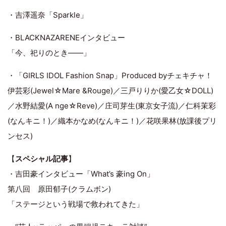
・吉澤遥奈「Sparkle」
・BLACKNAZARENEインタビュー
「今、祀りのとき――」
・「GIRLS IDOL Fashion Snap」Produced byチェキチャ！
伊芸彩(Jewel☆Mare &Rouge)／三戸りりか(愛乙女☆DOLL)
／水野結愛(A nge☆Reve)／庄司芽生(東京女子流)／仁科茉彩
(なんキニ！)／織本かなめ(なんキニ！)／花咲果林(放課後プリ
ンセス)
【
スペシャル記事
】
・吉田豪インタビュー「What’s 豪ing On」
第八回 原田郁子(クラムボン)
「ステージという戦場で救われてきた」