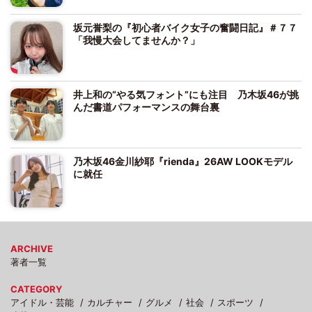
坂元誉梨の『初心者バイク女子の奮闘日記』＃７７
「我慢大会してませんか？」
井上和の“やる気フォント”にも注目 乃木坂46が挑
んだ書道パフォーマンスの舞台裏
乃木坂46金川紗耶『rienda』26AW LOOKモデル
に就任
ARCHIVE
著者一覧
CATEGORY
アイドル・芸能
カルチャー
グルメ
社会
スポーツ