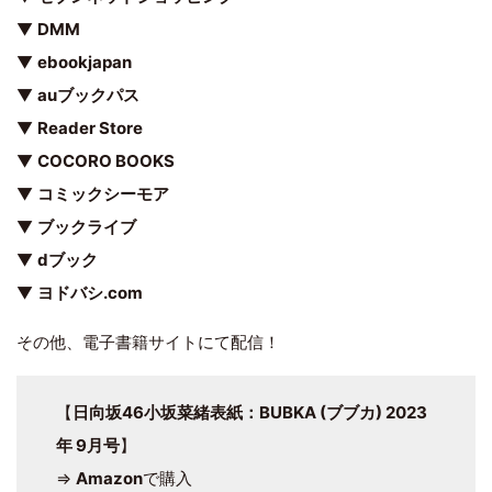
▼
DMM
▼
ebookjapan
▼
auブックパス
▼
Reader Store
▼
COCORO BOOKS
▼
コミックシーモア
▼
ブックライブ
▼
dブック
▼
ヨドバシ.com
その他、電子書籍サイトにて配信！
【
日向坂46小坂菜緒表紙：BUBKA (ブブカ) 2023
年 9月号
】
⇒
Amazon
で購入