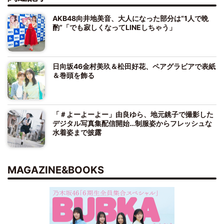
AKB48向井地美音、大人になった部分は“1人で晩
酌”「でも寂しくなってLINEしちゃう」
日向坂46金村美玖＆松田好花、ペアグラビアで表紙
＆巻頭を飾る
「＃よーよーよー」由良ゆら、地元銚子で撮影した
デジタル写真集配信開始…制服姿からフレッシュな
水着姿まで披露
MAGAZINE&BOOKS