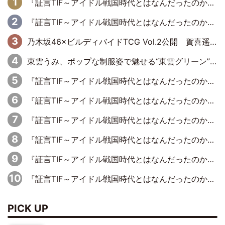
『証言TIF～アイドル戦国時代とはなんだったのか～』第11回：私立恵比寿中学・真山りか×安本彩花「TIFで10年ぶりのキョンシーメイクをしたら、場を完全に引かせてしまって。時代が変わったんだなって」
『証言TIF～アイドル戦国時代とはなんだったのか～』第10回：さくら学院・武藤彩未×飯田らうら「正直、中3で辞めるというのを信じてなくて。そう言われてはいたけど、嘘でしょって」
乃木坂46×ビルディバイドTCG Vol.2公開 賀喜遥香＆田村真佑が『京まふ』ステージに登壇
東雲うみ、ポップな制服姿で魅せる“東雲グリーン”の正体
『証言TIF～アイドル戦国時代とはなんだったのか～』第8回：Negicco・Nao☆×Megu×Kaede「東京からオファーが来たのと、梨の皮剥きとどっちが大事なんだって」
『証言TIF～アイドル戦国時代とはなんだったのか～』第5回：元SUPER☆GiRLS・八坂沙織×宮崎理奈「パワープッシュアーティストみたいなのがあって、イトーヨーカドーさんがスポンサーについたり」
『証言TIF～アイドル戦国時代とはなんだったのか～』第7回：BiS・プー・ルイ×ミチバヤシリオ「誰もパンツは投げないですからね。でも、特に話題になった記憶もないです（笑）」
『証言TIF～アイドル戦国時代とはなんだったのか～』第2回【完全版】：元ぱすぽ☆・根岸愛×奥仲麻琴「……じつは、話はあったんですよ」復活宣言の約10カ月前に語っていた、再フライトの兆し
『証言TIF～アイドル戦国時代とはなんだったのか～』第1回：元アイドリング!!!・遠藤舞×森田涼花「ももクロを初めて見て、アイドリング!!!は無理だな、勝てないなって」
『証言TIF～アイドル戦国時代とはなんだったのか～』第2回：元ぱすぽ☆・根岸愛×奥仲麻琴「デビュー当初はペラペラの衣装をドンキで買って、装飾を自分たちで縫ってました」
PICK UP