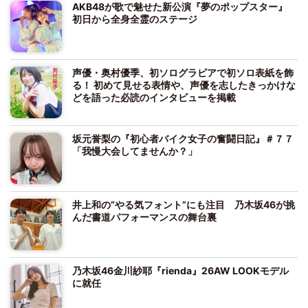
AKB48が歌で魅せた新公演『夢のポップスター』
初日から全身全霊のステージ
声優・奥村優季、初ソログラビアで初ソロ表紙を飾
る！ 初めて見せる表情や、声優を志したきっかけな
どを語った必読のインタビューを掲載
坂元誉梨の『初心者バイク女子の奮闘日記』＃７７
「我慢大会してませんか？」
井上和の“やる気フォント”にも注目 乃木坂46が挑
んだ書道パフォーマンスの舞台裏
乃木坂46金川紗耶『rienda』26AW LOOKモデル
に就任