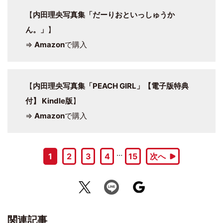
【
内田理央写真集「だーりおといっしゅうか
ん。」
】
⇒
Amazon
で購入
【
内田理央写真集「PEACH GIRL」【電子版特典
付】 Kindle版
】
⇒
Amazon
で購入
…
1
2
3
4
15
次へ
関連記事