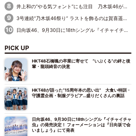
井上和の“やる気フォント”にも注目 乃木坂46が挑んだ書道パフォーマンスの舞台裏
3号連続“乃木坂46祭り” ラストを飾るのは賀喜遥香…5年ぶりの登場に「5年分大人になった私を見ていただけたら」
日向坂46、9月30日に18thシングル『イチャイチャ虫』の発売決定！ フォーメーションは『日向坂で会いましょう』にて発表
PICK UP
HKT48石橋颯の卒業に寄せて “いぶくる”の絆と後
輩・龍頭綺音の決意
HKT48が語った“15周年本の思い出” 大食い特訓・
守護霊企画・制服グラビア…盛りだくさんの裏話
日向坂46、9月30日に18thシングル『イチャイチャ
虫』の発売決定！ フォーメーションは『日向坂で会
いましょう』にて発表