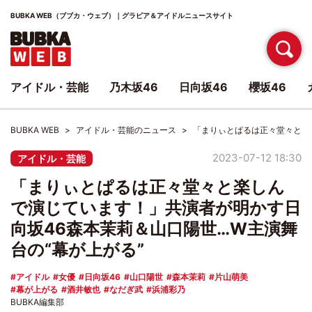
BUBKA WEB（ブブカ・ウェブ）｜グラビア＆アイドルニュースサイト
アイドル・芸能
乃木坂46
日向坂46
櫻坂46
BUBKA WEB
アイドル・芸能のニュース
「まりぃとぱるは正々堂々と楽
2023-07-12 18:30
アイドル・芸能
「まりぃとぱるは正々堂々と楽しん
で演じています！」共演者が明かす日
向坂46森本茉莉＆山口陽世…W主演舞
台の“幕が上がる”
アイドル
女優
日向坂46
山口陽世
森本茉莉
片山萌美
幕が上がる
酒井敏也
なだぎ武
浜浦彩乃
BUBKA編集部