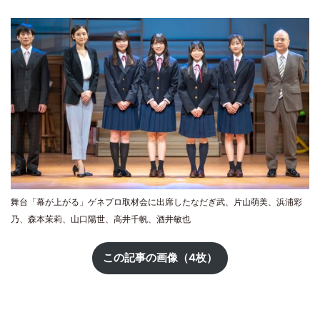
舞台「幕が上がる」ゲネプロ取材会に出席したなだぎ武、片山萌美、浜浦彩
乃、森本茉莉、山口陽世、高井千帆、酒井敏也
この記事の画像（4枚）