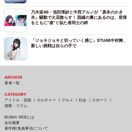
乃木坂46・池田瑛紗と中西アルノが「真冬のかき
氷」騒動で火花散らす！ 因縁の裏にあるのは、逆境
をともに“凌”ぐ似た者同士の絆
「ジョキジョキと切っていく感じ」STU48中村舞、
新しい挑戦は自らの手で
ARCHIVE
著者一覧
CATEGORY
アイドル・芸能
カルチャー
グルメ
社会
スポーツ
連載・コラム
BUBKA WEBとは
会社概要
著作権/免責事項について