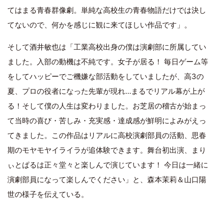
てはまる青春群像劇。単純な高校生の青春物語だけでは決し
てないので、何かを感じに観に来てほしい作品です」。
そして酒井敏也は「工業高校出身の僕は演劇部に所属してい
ました。入部の動機は不純です。女子が居る！ 毎日ゲーム等
をしてハッピーでご機嫌な部活動をしていましたが、高3の
夏、プロの役者になった先輩が現れ…まるでリアル幕が上が
る！そして僕の人生は変わりました。お芝居の稽古が始まっ
て当時の喜び・苦しみ・充実感・達成感が鮮明によみがえっ
てきました。この作品はリアルに高校演劇部員の活動、思春
期のモヤモヤイライラが追体験できます。舞台初出演、まり
ぃとぱるは正々堂々と楽しんで演じています！ 今日は一緒に
演劇部員になって楽しんでください」と、森本茉莉＆山口陽
世の様子を伝えている。