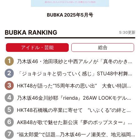
BUBKA 2025年5月号
BUBKA RANKING
5:30更新
アイドル・芸能
総合
乃木坂46・池田瑛紗と中西アルノが「真冬のかき氷」騒動で火花散らす！ 因縁の裏にあるのは、逆境をともに“凌”ぐ似た者同士の絆
「ジョキジョキと切っていく感じ」STU48中村舞、新しい挑戦は自らの手で
HKT48が語った“15周年本の思い出” 大食い特訓・守護霊企画・制服グラビア…盛りだくさんの裏話
乃木坂46金川紗耶『rienda』26AW LOOKモデルに就任
HKT48石橋颯の卒業に寄せて “いぶくる”の絆と後輩・龍頭綺音の決意
AKB48が歌で魅せた新公演『夢のポップスター』 初日から全身全霊のステージ
“福太郎愛”で話題…乃木坂46一ノ瀬美空、地元福岡『めんべい25周年トップサポーター』に就任