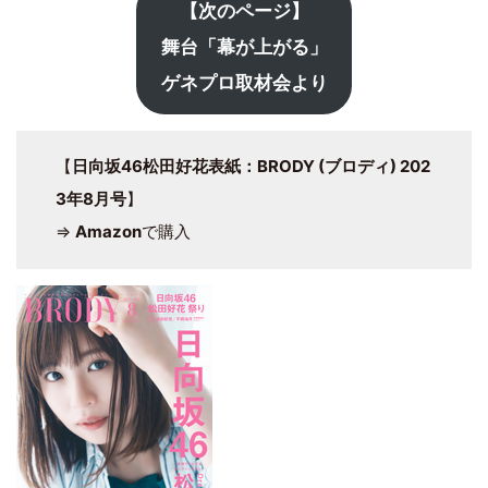
【次のページ】
舞台「幕が上がる」
ゲネプロ取材会より
【
日向坂46松田好花表紙：BRODY (ブロディ) 202
3年8月号
】
⇒
Amazon
で購入