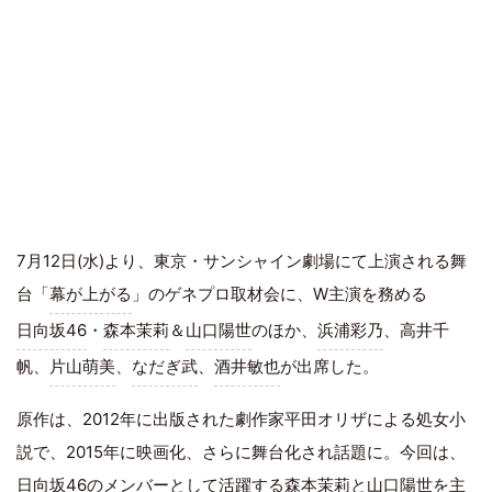
7月12日(水)より、東京・サンシャイン劇場にて上演される舞
台「
幕が上がる
」のゲネプロ取材会に、W主演を務める
日向坂46
・
森本茉莉
＆
山口陽世
のほか、
浜浦彩乃
、高井千
帆、
片山萌美
、
なだぎ武
、
酒井敏也
が出席した。
原作は、2012年に出版された劇作家平田オリザによる処女小
説で、2015年に映画化、さらに舞台化され話題に。今回は、
日向坂46のメンバーとして活躍する森本茉莉と山口陽世を主