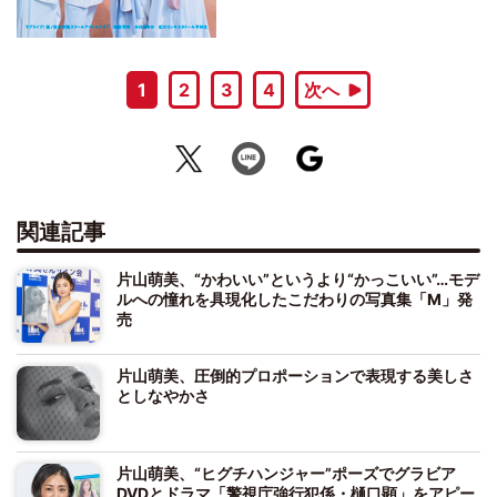
1
2
3
4
次へ
関連記事
片山萌美、“かわいい”というより“かっこいい”…モデ
ルへの憧れを具現化したこだわりの写真集「M」発
売
片山萌美、圧倒的プロポーションで表現する美しさ
としなやかさ
片山萌美、“ヒグチハンジャー”ポーズでグラビア
DVDとドラマ「警視庁強行犯係・樋口顕」をアピー