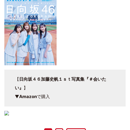
【
日向坂４６加藤史帆１ｓｔ写真集『＃会いた
い』
】
▼
Amazon
で購入