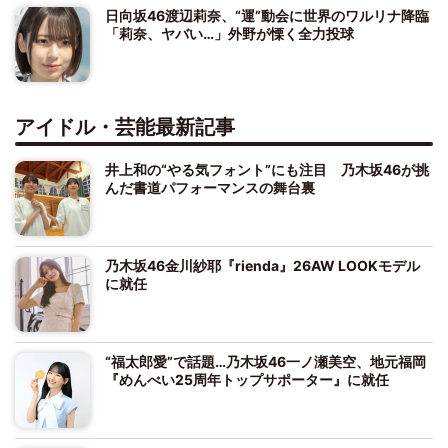
日向坂46渡辺莉奈、“運”動会に世界のワルリナ降臨
「莉奈、ヤバい…」外野が慄く全力投球
アイドル・芸能最新記事
井上和の“やる気フォント”にも注目 乃木坂46が挑
んだ書道パフォーマンスの舞台裏
乃木坂46金川紗耶『rienda』26AW LOOKモデル
に就任
“福太郎愛”で話題…乃木坂46一ノ瀬美空、地元福岡
『めんべい25周年トップサポーター』に就任