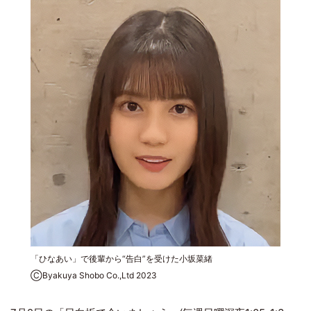
「ひなあい」で後輩から“告白”を受けた小坂菜緒
ⒸByakuya Shobo Co.,Ltd 2023