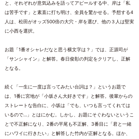
と、それぞれが意気込みを語ってアピールする中、岸は「私
は苦手です」と素直に打ち明け、全員を驚かせる。予想する4
人は、松田がオッズ500倍の大穴・岸を選び、他の３人は堅実
に小西を選択。
お題「1番オシャレだなと思う横文字は？」では、正源司が
「サンシャイン」と解答。春日俊彰の判定をクリアし、正解
となる。
続く「一生に一度は言ってみたい台詞は？」というお題で
は、1番に宮地が「小坂さん大好きです」と解答。後輩からの
ストレートな告白に、小坂は「でも、いつも言ってくれては
いるので…」とはにかむ。しかし、お題にそぐわないというこ
とで不正解になり、2番の平尾も不正解、3番目に「君と一緒
にハワイに行きたい」と解答した竹内が正解となる。ほか、