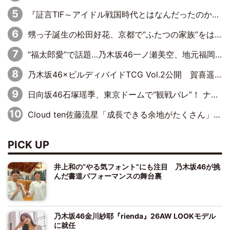
『証言TIF～アイドル戦国時代とはなんだったのか～』第10回：さくら学院・武藤彩未×飯田らうら「正直、中3で辞めるというのを信じてなくて。そう言われてはいたけど、嘘でしょって」
甥っ子誕生の松田好花、京都で“ふたつの家族”をはしご！ “母”黒谷友香に見送られ、“父”松岡昌宏とはハシゴ酒
“福太郎愛”で話題…乃木坂46一ノ瀬美空、地元福岡『めんべい25周年トップサポーター』に就任
乃木坂46×ビルディバイドTCG Vol.2公開 賀喜遥香＆田村真佑が『京まふ』ステージに登壇
日向坂46石塚瑶季、東京ドームで“観戦バレ”！ ナイツ・塙も認めた「巨人に詳しすぎるアイドル」は元VENUSスクール生で杉内コーチ推し⁉
Cloud ten佐藤流星「成長できる余地がたくさん」、本田高優「何度見ても飽きない公演に」
PICK UP
井上和の“やる気フォント”にも注目 乃木坂46が挑
んだ書道パフォーマンスの舞台裏
乃木坂46金川紗耶『rienda』26AW LOOKモデル
に就任