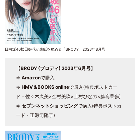
日向坂46松田好花が表紙を務める「BRODY」2023年8月号
【
BRODY (ブロディ) 2023年6月号
】
⇒
Amazon
で購入
⇒
HMV＆BOOKS online
で購入(特典ポストカー
ド・佐々木久美×金村美玖×上村ひなの×藤嶌果歩)
⇒
セブンネットショッピング
で購入(特典ポストカ
ード・正源司陽子)