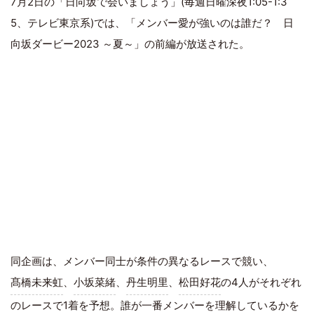
7月2日の「日向坂で会いましょう」(毎週日曜深夜1:05-1:3
5、テレビ東京系)では、「メンバー愛が強いのは誰だ？ 日
向坂ダービー2023 ～夏～」の前編が放送された。
同企画は、メンバー同士が条件の異なるレースで競い、
髙橋未来虹
、
小坂菜緒
、
丹生明里
、
松田好花
の4人がそれぞれ
のレースで1着を予想。誰が一番メンバーを理解しているかを