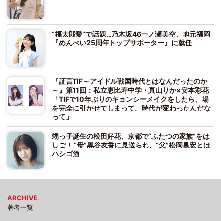
“福太郎愛”で話題…乃木坂46一ノ瀬美空、地元福岡
『めんべい25周年トップサポーター』に就任
『証言TIF～アイドル戦国時代とはなんだったのか
～』第11回：私立恵比寿中学・真山りか×安本彩花
「TIFで10年ぶりのキョンシーメイクをしたら、場
を完全に引かせてしまって。時代が変わったんだな
って」
甥っ子誕生の松田好花、京都で“ふたつの家族”をは
しご！ “母”黒谷友香に見送られ、“父”松岡昌宏とは
ハシゴ酒
ARCHIVE
著者一覧