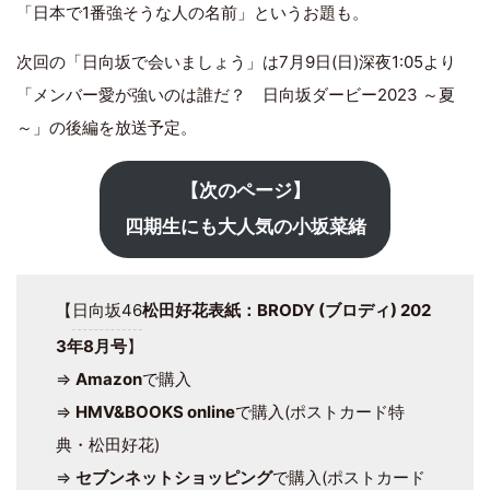
「日本で1番強そうな人の名前」というお題も。
次回の「日向坂で会いましょう」は7月9日(日)深夜1:05より
「メンバー愛が強いのは誰だ？ 日向坂ダービー2023 ～夏
～」の後編を放送予定。
【次のページ】
四期生にも大人気の小坂菜緒
【
日向坂46
松田好花表紙：BRODY (ブロディ) 202
3年8月号
】
⇒
Amazon
で購入
⇒
HMV&BOOKS online
で購入(ポストカード特
典・松田好花)
⇒
セブンネットショッピング
で購入(ポストカード