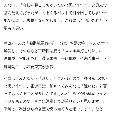
んな中、「奇跡を起こしちゃいたいと思います！」と勇んで
臨んだ渡辺だったが、ぐるぐるバットで目を回してしまい平
地で転倒し、失格となってしまう。これには予想が外れた小
坂も大笑い。
第2レースの「四期新馬戦(携)」では、お題の答えをスマホで
解答し、その速さと正確性を競う「スマホ早打ち対決」に、
岸帆夏、
宮地すみれ
、藤嶌果歩、平尾帆夏、竹内希来里、正
源司陽子、小西夏菜実が参戦。
小西は「みんなから『速い』と言われたので、多分私は強い
と思います」、正源司は「私もよくみんなに『速いね』と言
ってもらえることが多いんですけれど、誤字が結構多いイメ
ージがあるので、そこは注意して頑張りたいと思います」、
平尾は「私はひらめき型で突っ走ろうと思います！」など