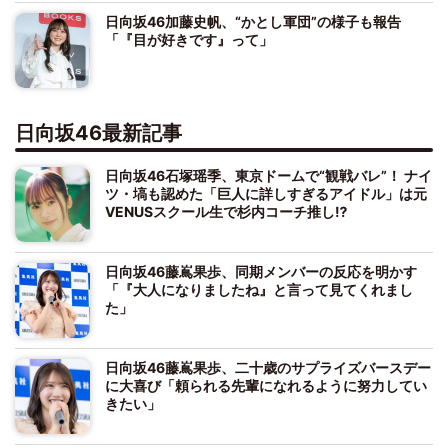
日向坂46加藤史帆、“かとし軍団”の様子も報告
「『目が好きです』って」
日向坂46最新記事
日向坂46石塚瑶季、東京ドームで“観戦バレ”！ ナイ
ツ・塙も認めた「巨人に詳しすぎるアイドル」は元
VENUSスクール生で杉内コーチ推し⁉
日向坂46藤嶌果歩、同期メンバーの反応を明かす
「『大人になりましたね』と言って見てくれまし
た」
日向坂46藤嶌果歩、二十歳のサプライズバースデー
に大喜び「頼られる先輩になれるように努力してい
きたい」