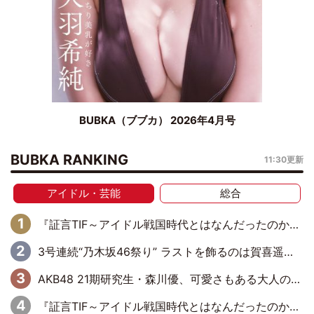
BUBKA（ブブカ） 2026年4月号
BUBKA RANKING
11:30更新
アイドル・芸能
総合
『証言TIF～アイドル戦国時代とはなんだったのか～』第6回：でんぱ組.inc・古川未鈴×相沢梨紗「『ハロプロやりたかったな』って言ったら、夢眠ねむさんに『てめえはでんぱ組．incなんだよ！』って肩パンされて(笑)」
3号連続“乃木坂46祭り” ラストを飾るのは賀喜遥香…5年ぶりの登場に「5年分大人になった私を見ていただけたら」
AKB48 21期研究生・森川優、可愛さもある大人の女性に
『証言TIF～アイドル戦国時代とはなんだったのか～』第11回：私立恵比寿中学・真山りか×安本彩花「TIFで10年ぶりのキョンシーメイクをしたら、場を完全に引かせてしまって。時代が変わったんだなって」