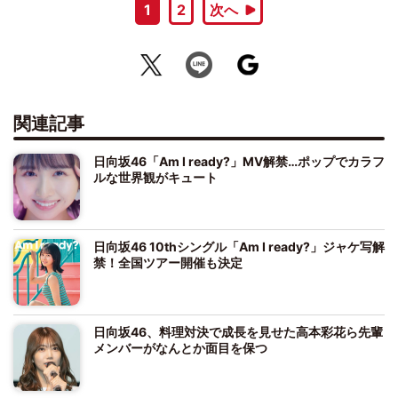
1
2
次へ
関連記事
日向坂46「Am I ready?」MV解禁…ポップでカラフ
ルな世界観がキュート
日向坂46 10thシングル「Am I ready?」ジャケ写解
禁！全国ツアー開催も決定
日向坂46、料理対決で成長を見せた高本彩花ら先輩
メンバーがなんとか面目を保つ