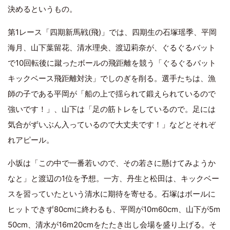
決めるというもの。
第1レース「四期新馬戦(飛)」では、四期生の石塚瑶季、平岡
海月、山下葉留花、清水理央、渡辺莉奈が、ぐるぐるバット
で10回転後に蹴ったボールの飛距離を競う「ぐるぐるバット
キックベース飛距離対決」でしのぎを削る。選手たちは、漁
師の子である平岡が「船の上で揺られて鍛えられているので
強いです！」、山下は「足の筋トレをしているので。足には
気合がずいぶん入っているので大丈夫です！」などとそれぞ
れアピール。
小坂は「この中で一番若いので、その若さに懸けてみようか
なと」と渡辺の1位を予想。一方、丹生と松田は、キックベー
スを習っていたという清水に期待を寄せる。石塚はボールに
ヒットできず80cmに終わるも、平岡が10m60cm、山下が5m
50cm、清水が16m20cmをたたき出し会場を盛り上げる。そ