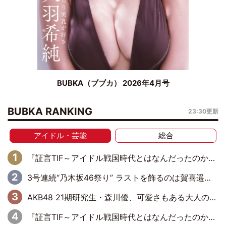
BUBKA（ブブカ） 2026年4月号
BUBKA RANKING
23:30更新
アイドル・芸能
総合
『証言TIF～アイドル戦国時代とはなんだったのか～』第6回：でんぱ組.inc・古川未鈴×相沢梨紗「『ハロプロやりたかったな』って言ったら、夢眠ねむさんに『てめえはでんぱ組．incなんだよ！』って肩パンされて(笑)」
3号連続“乃木坂46祭り” ラストを飾るのは賀喜遥香…5年ぶりの登場に「5年分大人になった私を見ていただけたら」
AKB48 21期研究生・森川優、可愛さもある大人の女性に
『証言TIF～アイドル戦国時代とはなんだったのか～』第10回：さくら学院・武藤彩未×飯田らうら「正直、中3で辞めるというのを信じてなくて。そう言われてはいたけど、嘘でしょって」