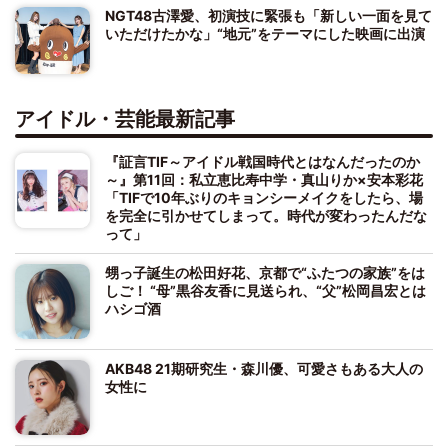
NGT48古澤愛、初演技に緊張も「新しい一面を見て
いただけたかな」“地元”をテーマにした映画に出演
アイドル・芸能最新記事
『証言TIF～アイドル戦国時代とはなんだったのか
～』第11回：私立恵比寿中学・真山りか×安本彩花
「TIFで10年ぶりのキョンシーメイクをしたら、場
を完全に引かせてしまって。時代が変わったんだな
って」
甥っ子誕生の松田好花、京都で“ふたつの家族”をは
しご！ “母”黒谷友香に見送られ、“父”松岡昌宏とは
ハシゴ酒
AKB48 21期研究生・森川優、可愛さもある大人の
女性に