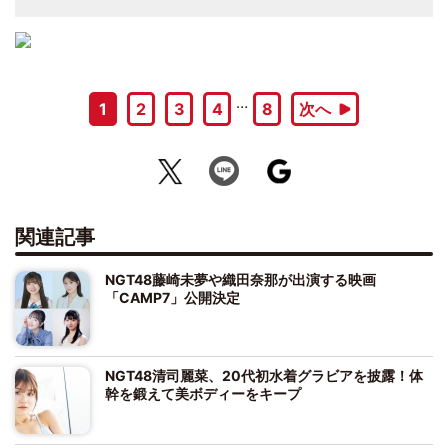
…
1
2
3
4
8
次へ
関連記事
NGT48藤崎未夢や織田奈那が出演する映画
「CAMP7」公開決定
NGT48清司麗菜、20代初水着グラビアを披露！体
幹を鍛えて美ボディーをキープ