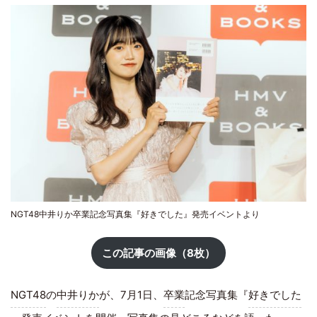
NGT48中井りか卒業記念写真集『好きでした』発売イベントより
この記事の画像（8枚）
NGT48
の
中井りか
が、7月1日、
卒業
記念写真集『
好きでした