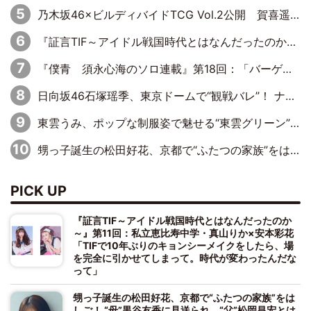
乃木坂46×ビルディバイドTCG Vol.2公開 賀喜遥香＆田村真佑が『京まふ』ステージに登壇
『証言TIF～アイドル戦国時代とはなんだったのか～』第11回：私立恵比寿中学・真山りか×安本彩花「TIFで10年ぶりのキョンシーメイクをしたら、場を完全に引かせてしまって。時代が変わったんだなって」
『僕青 須永心海のソロ連載』第18回：「バーゲンセールハンターみうな inしまむら」編
日向坂46石塚瑶季、東京ドームで“観戦バレ”！ ナイツ・塙も認めた「巨人に詳しすぎるアイドル」は元VENUSスクール生で杉内コーチ推し⁉
東雲うみ、ポップな制服姿で魅せる“東雲グリーン”の正体
甥っ子誕生の松田好花、京都で“ふたつの家族”をはしご！ “母”黒谷友香に見送られ、“父”松岡昌宏とはハシゴ酒
PICK UP
『証言TIF～アイドル戦国時代とはなんだったのか
～』第11回：私立恵比寿中学・真山りか×安本彩花
「TIFで10年ぶりのキョンシーメイクをしたら、場
を完全に引かせてしまって。時代が変わったんだな
って」
甥っ子誕生の松田好花、京都で“ふたつの家族”をは
しご！ “母”黒谷友香に見送られ、“父”松岡昌宏とは