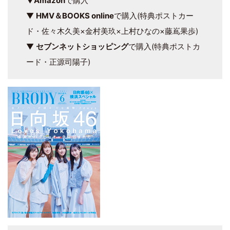
▼
Amazon
で購入
▼
HMV＆BOOKS online
で購入(特典ポストカー
ド・佐々木久美×金村美玖×上村ひなの×藤嶌果歩)
▼
セブンネットショッピング
で購入(特典ポストカ
ード・正源司陽子)