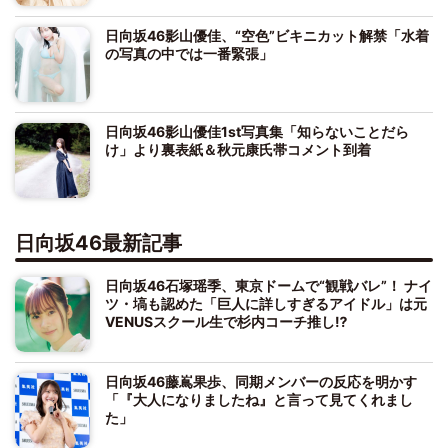
日向坂46影山優佳、“空色”ビキニカット解禁「水着
の写真の中では一番緊張」
日向坂46影山優佳1st写真集「知らないことだら
け」より裏表紙＆秋元康氏帯コメント到着
日向坂46最新記事
日向坂46石塚瑶季、東京ドームで“観戦バレ”！ ナイ
ツ・塙も認めた「巨人に詳しすぎるアイドル」は元
VENUSスクール生で杉内コーチ推し⁉
日向坂46藤嶌果歩、同期メンバーの反応を明かす
「『大人になりましたね』と言って見てくれまし
た」