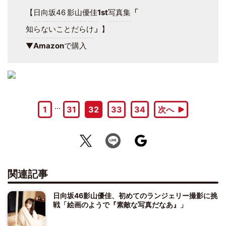
【
日向坂46
影山優佳
1st
写真集
「
知らないことだらけ
」
】
▼
Amazon
で購入
…
1
31
32
33
34
次へ
関連記事
日向坂46影山優佳、初めてのランジェリー撮影に挑
戦「絵画のようで『素敵な写真だなあ』」