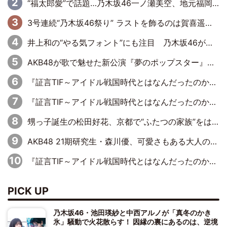
“福太郎愛”で話題…乃木坂46一ノ瀬美空、地元福岡『めんべい25周年トップサポーター』に就任
3号連続“乃木坂46祭り” ラストを飾るのは賀喜遥香…5年ぶりの登場に「5年分大人になった私を見ていただけたら」
井上和の“やる気フォント”にも注目 乃木坂46が挑んだ書道パフォーマンスの舞台裏
AKB48が歌で魅せた新公演『夢のポップスター』 初日から全身全霊のステージ
『証言TIF～アイドル戦国時代とはなんだったのか～』第6回：でんぱ組.inc・古川未鈴×相沢梨紗「『ハロプロやりたかったな』って言ったら、夢眠ねむさんに『てめえはでんぱ組．incなんだよ！』って肩パンされて(笑)」
『証言TIF～アイドル戦国時代とはなんだったのか～』第11回：私立恵比寿中学・真山りか×安本彩花「TIFで10年ぶりのキョンシーメイクをしたら、場を完全に引かせてしまって。時代が変わったんだなって」
甥っ子誕生の松田好花、京都で“ふたつの家族”をはしご！ “母”黒谷友香に見送られ、“父”松岡昌宏とはハシゴ酒
AKB48 21期研究生・森川優、可愛さもある大人の女性に
『証言TIF～アイドル戦国時代とはなんだったのか～』第10回：さくら学院・武藤彩未×飯田らうら「正直、中3で辞めるというのを信じてなくて。そう言われてはいたけど、嘘でしょって」
PICK UP
乃木坂46・池田瑛紗と中西アルノが「真冬のかき
氷」騒動で火花散らす！ 因縁の裏にあるのは、逆境