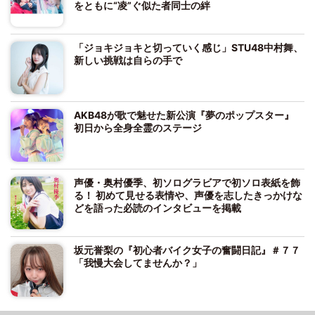
をともに“凌”ぐ似た者同士の絆
「ジョキジョキと切っていく感じ」STU48中村舞、
新しい挑戦は自らの手で
AKB48が歌で魅せた新公演『夢のポップスター』
初日から全身全霊のステージ
声優・奥村優季、初ソログラビアで初ソロ表紙を飾
る！ 初めて見せる表情や、声優を志したきっかけな
どを語った必読のインタビューを掲載
坂元誉梨の『初心者バイク女子の奮闘日記』＃７７
「我慢大会してませんか？」