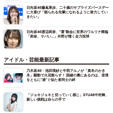
日向坂46藤嶌果歩、二十歳のサプライズバースデー
に大喜び「頼られる先輩になれるように努力してい
きたい」
日向坂46渡辺莉奈、“運”動会に世界のワルリナ降臨
「莉奈、ヤバい…」外野が慄く全力投球
アイドル・芸能最新記事
乃木坂46・池田瑛紗と中西アルノが「真冬のかき
氷」騒動で火花散らす！ 因縁の裏にあるのは、逆境
をともに“凌”ぐ似た者同士の絆
「ジョキジョキと切っていく感じ」STU48中村舞、
新しい挑戦は自らの手で