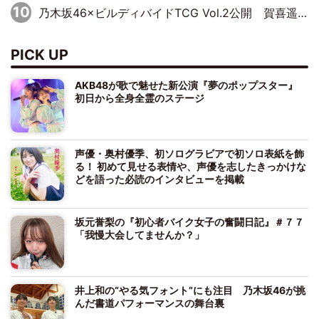
乃木坂46×ビルディバイドTCG Vol.2公開 賀喜遥香＆田村真佑が『京まふ』ステージに登壇
PICK UP
AKB48が歌で魅せた新公演『夢のポップスター』
初日から全身全霊のステージ
声優・奥村優季、初ソログラビアで初ソロ表紙を飾
る！ 初めて見せる表情や、声優を志したきっかけな
どを語った必読のインタビューを掲載
坂元誉梨の『初心者バイク女子の奮闘日記』＃７７
「我慢大会してませんか？」
井上和の“やる気フォント”にも注目 乃木坂46が挑
んだ書道パフォーマンスの舞台裏