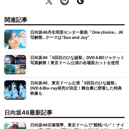
関連記事
日向坂46丹生明里センター新曲「One choice」JK
写解禁…テーマは“Sun and Joy”
日向坂46「3回目のひな誕祭」DVD＆BDジャケット
写真解禁！東京ドーム公演の名場面カットを使用
日向坂46、東京ドーム公演「3回目のひな誕祭」
DVD＆Blu-ray発売が決定！舞台裏に密着した特典
映像も
日向坂46最新記事
日向坂46石塚瑶季、東京ドームで“観戦バレ”！ ナイ