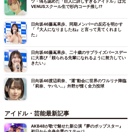
ツ・塙も認めた「巨人に詳しすぎるアイドル」は元
VENUSスクール生で杉内コーチ推し⁉
日向坂46藤嶌果歩、同期メンバーの反応を明かす
「『大人になりましたね』と言って見てくれまし
た」
日向坂46藤嶌果歩、二十歳のサプライズバースデー
に大喜び「頼られる先輩になれるように努力してい
きたい」
日向坂46渡辺莉奈、“運”動会に世界のワルリナ降臨
「莉奈、ヤバい…」外野が慄く全力投球
アイドル・芸能最新記事
AKB48が歌で魅せた新公演『夢のポップスター』
初日から全身全霊のステージ