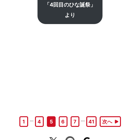
「4回目のひな誕祭」
より
…
…
1
4
5
6
7
41
次へ