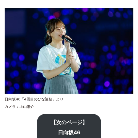
日向坂46「4回目のひな誕祭」より
カメラ：上山陽介
【次のページ】
日向坂46