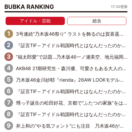
BUBKA RANKING
17:30更新
アイドル・芸能
総合
3号連続“乃木坂46祭り” ラストを飾るのは賀喜遥香…5年ぶりの登場に「5年分大人になった私を見ていただけたら」
『証言TIF～アイドル戦国時代とはなんだったのか～』第6回：でんぱ組.inc・古川未鈴×相沢梨紗「『ハロプロやりたかったな』って言ったら、夢眠ねむさんに『てめえはでんぱ組．incなんだよ！』って肩パンされて(笑)」
“福太郎愛”で話題…乃木坂46一ノ瀬美空、地元福岡『めんべい25周年トップサポーター』に就任
AKB48 21期研究生・森川優、可愛さもある大人の女性に
乃木坂46金川紗耶『rienda』26AW LOOKモデルに就任
『証言TIF～アイドル戦国時代とはなんだったのか～』第11回：私立恵比寿中学・真山りか×安本彩花「TIFで10年ぶりのキョンシーメイクをしたら、場を完全に引かせてしまって。時代が変わったんだなって」
甥っ子誕生の松田好花、京都で“ふたつの家族”をはしご！ “母”黒谷友香に見送られ、“父”松岡昌宏とはハシゴ酒
『証言TIF～アイドル戦国時代とはなんだったのか～』第10回：さくら学院・武藤彩未×飯田らうら「正直、中3で辞めるというのを信じてなくて。そう言われてはいたけど、嘘でしょって」
井上和の“やる気フォント”にも注目 乃木坂46が挑んだ書道パフォーマンスの舞台裏