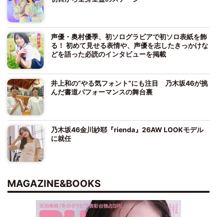
声優・奥村優季、初ソログラビアで初ソロ表紙を飾
る！ 初めて見せる表情や、声優を志したきっかけな
どを語った必読のインタビューを掲載
井上和の“やる気フォント”にも注目 乃木坂46が挑
んだ書道パフォーマンスの舞台裏
乃木坂46金川紗耶『rienda』26AW LOOKモデル
に就任
MAGAZINE&BOOKS