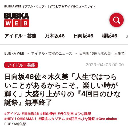
BUBKA WEB（ブブカ・ウェブ）｜グラビア＆アイドルニュースサイト
アイドル・芸能
乃木坂46
日向坂46
櫻坂46
BUBKA WEB
アイドル・芸能のニュース
日向坂46佐々木久美「人生で
2023-04-03 00:00
アイドル・芸能
日向坂46佐々木久美「人生ではつら
いことがあるからこそ、楽しい時が
輝く」大盛り上がりの『4回目のひな
誕祭』無事終了
アイドル
日向坂46
影山優佳
丹生明里
ひな誕祭
HEY！OHISAMA！
横浜スタジアム
4回目のひな誕祭
One choice
BUBKA編集部