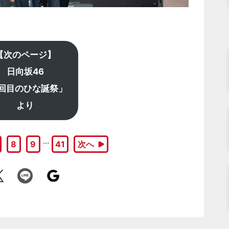
【次のページ】
日向坂46
回目のひな誕祭」
より
…
8
9
41
次へ