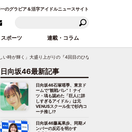
東洋一のグラビア＆活字アイドルニュースサイト
スポーツ
連載・コラム
しい時が輝く」大盛り上がりの『4回目のひな誕祭』無事終了
日向坂46最新記事
日向坂46石塚瑶季、東京ド
ームで“観戦バレ”！ ナイ
ツ・塙も認めた「巨人に詳
しすぎるアイドル」は元
VENUSスクール生で杉内コ
ーチ推し⁉
日向坂46藤嶌果歩、同期メ
ンバーの反応を明かす