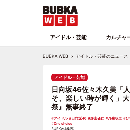
アイドル・芸能
カルチャ
BUBKA WEB
アイドル・芸能のニュース
アイドル・芸能
日向坂46佐々木久美「
そ、楽しい時が輝く」大
祭』無事終了
アイドル
日向坂46
影山優佳
丹生明里
ひ
One choice
BUBKA編集部