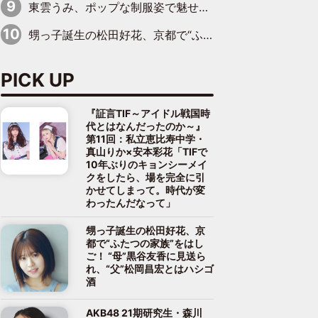
東雲うみ、ポップな制服姿で魅せる“東雲グリーン”の正体
甥っ子誕生の松田好花、京都で“ふたつの家族”をはしご！ “母”黒谷友香に見送られ、“父”松岡昌宏とはハシゴ酒
PICK UP
『証言TIF～アイドル戦国時
代とはなんだったのか～』
第11回：私立恵比寿中学・
真山りか×安本彩花「TIFで
10年ぶりのキョンシーメイ
クをしたら、場を完全に引
かせてしまって。時代が変
わったんだなって」
甥っ子誕生の松田好花、京
都で“ふたつの家族”をはし
ご！ “母”黒谷友香に見送ら
れ、“父”松岡昌宏とはハシゴ
酒
AKB48 21期研究生・森川