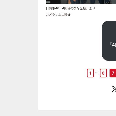
日向坂46「4回目のひな誕祭」より
カメラ：上山陽介
「4
…
1
6
7