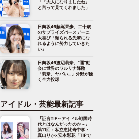
「『大人になりましたね』
と言って見てくれました」
日向坂46藤嶌果歩、二十歳
のサプライズバースデーに
大喜び「頼られる先輩にな
れるように努力していきた
い」
日向坂46渡辺莉奈、“運”動
会に世界のワルリナ降臨
「莉奈、ヤバい…」外野が慄
く全力投球
アイドル・芸能最新記事
『証言TIF～アイドル戦国時
代とはなんだったのか～』
第11回：私立恵比寿中学・
真山りか×安本彩花「TIFで