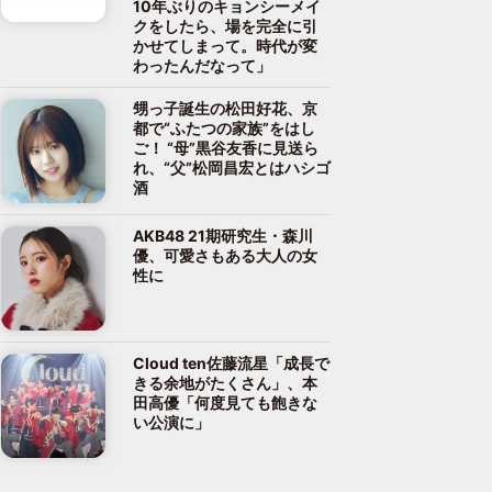
10年ぶりのキョンシーメイ
クをしたら、場を完全に引
かせてしまって。時代が変
わったんだなって」
甥っ子誕生の松田好花、京
都で“ふたつの家族”をはし
ご！ “母”黒谷友香に見送ら
れ、“父”松岡昌宏とはハシゴ
酒
AKB48 21期研究生・森川
優、可愛さもある大人の女
性に
Cloud ten佐藤流星「成長で
きる余地がたくさん」、本
田高優「何度見ても飽きな
い公演に」