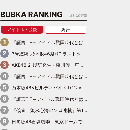
BUBKA RANKING
23:30更新
アイドル・芸能
総合
『証言TIF～アイドル戦国時代とはなんだったのか～』第6回：でんぱ組.inc・古川未鈴×相沢梨紗「『ハロプロやりたかったな』って言ったら、夢眠ねむさんに『てめえはでんぱ組．incなんだよ！』って肩パンされて(笑)」
3号連続“乃木坂46祭り” ラストを飾るのは賀喜遥香…5年ぶりの登場に「5年分大人になった私を見ていただけたら」
AKB48 21期研究生・森川優、可愛さもある大人の女性に
『証言TIF～アイドル戦国時代とはなんだったのか～』第10回：さくら学院・武藤彩未×飯田らうら「正直、中3で辞めるというのを信じてなくて。そう言われてはいたけど、嘘でしょって」
乃木坂46×ビルディバイドTCG Vol.2公開 賀喜遥香＆田村真佑が『京まふ』ステージに登壇
『証言TIF～アイドル戦国時代とはなんだったのか～』第11回：私立恵比寿中学・真山りか×安本彩花「TIFで10年ぶりのキョンシーメイクをしたら、場を完全に引かせてしまって。時代が変わったんだなって」
『僕青 須永心海のソロ連載』第18回：「バーゲンセールハンターみうな inしまむら」編
日向坂46石塚瑶季、東京ドームで“観戦バレ”！ ナイツ・塙も認めた「巨人に詳しすぎるアイドル」は元VENUSスクール生で杉内コーチ推し⁉