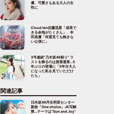
優、可愛さもある大人の女
性に
Cloud ten佐藤流星「成長で
きる余地がたくさん」、本
田高優「何度見ても飽きな
い公演に」
3号連続“乃木坂46祭り” ラ
ストを飾るのは賀喜遥香…5
年ぶりの登場に「5年分大人
になった私を見ていただけ
たら」
関連記事
日向坂46丹生明里センター
新曲「One choice」JK写解
禁…テーマは“Sun and Joy”