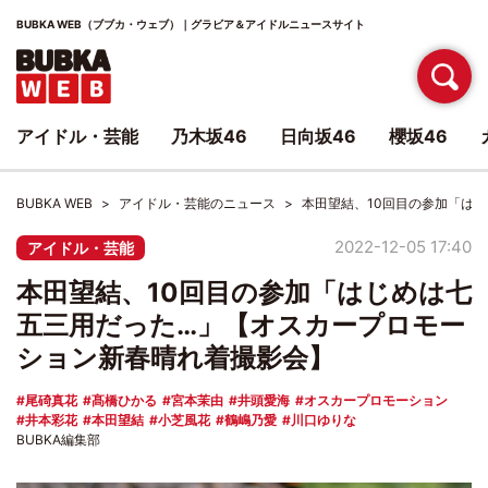
BUBKA WEB（ブブカ・ウェブ）｜グラビア＆アイドルニュースサイト
アイドル・芸能
乃木坂46
日向坂46
櫻坂46
BUBKA WEB
アイドル・芸能のニュース
本田望結、10回目の参加「は
2022-12-05 17:40
アイドル・芸能
本田望結、10回目の参加「はじめは七
五三用だった…」【オスカープロモー
ション新春晴れ着撮影会】
尾碕真花
髙橋ひかる
宮本茉由
井頭愛海
オスカープロモーション
井本彩花
本田望結
小芝風花
鶴嶋乃愛
川口ゆりな
BUBKA編集部