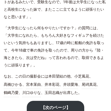
トがあるみたいで、受験生なので。1年後は大学生になった私
と高校生になった妹で、またここに立てるように頑張りたい
なと思います」。
「大学生になったら何をやりたいですか？」の質問には、
「大学生になれたら、もちろん大好きなフィギュアを続けた
いという気持ちもありますし、17歳の時に船舶の免許を取っ
て、今年18歳で車の免許を取ったので、周りの方から『陸・
海ときたら、次は空だね』って言われるので、取得できるよ
うに頑張ります」。
なお、この日の撮影会には本田望結の他、
小芝風花
、
髙橋ひかる
、
宮本茉由
、
井本彩花
、
井頭愛海
、
尾碕真花
、
鶴嶋乃愛
、
川口ゆりな
、玉田志織が出席した。
【次のページ】