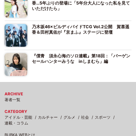
香…5年ぶりの登場に「5年分大人になった私を見て
いただけたら」
乃木坂46×ビルディバイドTCG Vol.2公開 賀喜遥
香＆田村真佑が『京まふ』ステージに登壇
『僕青 須永心海のソロ連載』第18回：「バーゲン
セールハンターみうな inしまむら」編
ARCHIVE
著者一覧
CATEGORY
アイドル・芸能
カルチャー
グルメ
社会
スポーツ
連載・コラム
BUBKA WEBとは