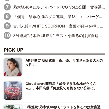
乃木坂46×ビルディバイドTCG Vol.2公開 賀喜遥香＆田村真佑が『京まふ』ステージに登壇
『僕青 須永心海のソロ連載』第18回：「バーゲンセールハンターみうな inしまむら」編
古川未鈴×WHITE SCORPION 言葉が背中を押した“それぞれの決意”
3号連続“乃木坂46祭り” ラストを飾るのは賀喜遥香…5年ぶりの登場に「5年分大人になった私を見ていただけたら」
PICK UP
AKB48 21期研究生・森川優、可愛さもある大人の
女性に
Cloud ten佐藤流星「成長できる余地がたくさ
ん」、本田高優「何度見ても飽きない公演に」
3号連続“乃木坂46祭り” ラストを飾るのは賀喜遥