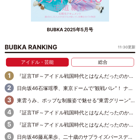
BUBKA 2025年5月号
BUBKA RANKING
11:30更新
アイドル・芸能
総合
『証言TIF～アイドル戦国時代とはなんだったのか～』第6回：でんぱ組.inc・古川未鈴×相沢梨紗「『ハロプロやりたかったな』って言ったら、夢眠ねむさんに『てめえはでんぱ組．incなんだよ！』って肩パンされて(笑)」
日向坂46石塚瑶季、東京ドームで“観戦バレ”！ ナイツ・塙も認めた「巨人に詳しすぎるアイドル」は元VENUSスクール生で杉内コーチ推し⁉
東雲うみ、ポップな制服姿で魅せる“東雲グリーン”の正体
『証言TIF～アイドル戦国時代とはなんだったのか～』第8回：Negicco・Nao☆×Megu×Kaede「東京からオファーが来たのと、梨の皮剥きとどっちが大事なんだって」
『証言TIF～アイドル戦国時代とはなんだったのか～』第10回：さくら学院・武藤彩未×飯田らうら「正直、中3で辞めるというのを信じてなくて。そう言われてはいたけど、嘘でしょって」
日向坂46藤嶌果歩、二十歳のサプライズバースデーに大喜び「頼られる先輩になれるように努力していきたい」