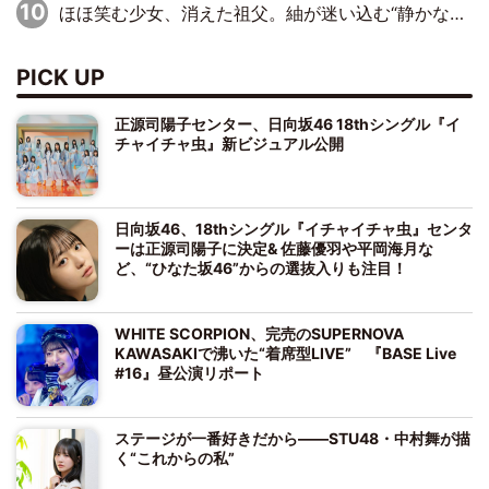
ほほ笑む少女、消えた祖父。紬が迷い込む“静かな恐怖”――『路地裏ホテル』EP4
PICK UP
正源司陽子センター、日向坂46 18thシングル『イ
チャイチャ虫』新ビジュアル公開
日向坂46、18thシングル『イチャイチャ虫』センタ
ーは正源司陽子に決定& 佐藤優羽や平岡海月な
ど、“ひなた坂46”からの選抜入りも注目！
WHITE SCORPION、完売のSUPERNOVA
KAWASAKIで沸いた“着席型LIVE” 『BASE Live
#16』昼公演リポート
ステージが一番好きだから――STU48・中村舞が描
く“これからの私”