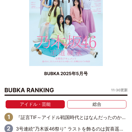
BUBKA 2025年5月号
BUBKA RANKING
11:30更新
アイドル・芸能
総合
『証言TIF～アイドル戦国時代とはなんだったのか～』第6回：でんぱ組.inc・古川未鈴×相沢梨紗「『ハロプロやりたかったな』って言ったら、夢眠ねむさんに『てめえはでんぱ組．incなんだよ！』って肩パンされて(笑)」
3号連続“乃木坂46祭り” ラストを飾るのは賀喜遥香…5年ぶりの登場に「5年分大人になった私を見ていただけたら」