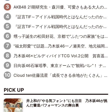
AKB48 21期研究生・森川優、可愛さもある大人の女性に
『証言TIF～アイドル戦国時代とはなんだったのか～』第11回：私立恵比寿中学・真山りか×安本彩花「TIFで10年ぶりのキョンシーメイクをしたら、場を完全に引かせてしまって。時代が変わったんだなって」
『証言TIF～アイドル戦国時代とはなんだったのか～』第10回：さくら学院・武藤彩未×飯田らうら「正直、中3で辞めるというのを信じてなくて。そう言われてはいたけど、嘘でしょって」
甥っ子誕生の松田好花、京都で“ふたつの家族”をはしご！ “母”黒谷友香に見送られ、“父”松岡昌宏とはハシゴ酒
“福太郎愛”で話題…乃木坂46一ノ瀬美空、地元福岡『めんべい25周年トップサポーター』に就任
乃木坂46×ビルディバイドTCG Vol.2公開 賀喜遥香＆田村真佑が『京まふ』ステージに登壇
日向坂46石塚瑶季、東京ドームで“観戦バレ”！ ナイツ・塙も認めた「巨人に詳しすぎるアイドル」は元VENUSスクール生で杉内コーチ推し⁉
Cloud ten佐藤流星「成長できる余地がたくさん」、本田高優「何度見ても飽きない公演に」
PICK UP
井上和の“やる気フォント”にも注目 乃木坂46が挑
んだ書道パフォーマンスの舞台裏