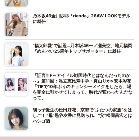
乃木坂46金川紗耶『rienda』26AW LOOKモデル
に就任
“福太郎愛”で話題…乃木坂46一ノ瀬美空、地元福岡
『めんべい25周年トップサポーター』に就任
『証言TIF～アイドル戦国時代とはなんだったのか
～』第11回：私立恵比寿中学・真山りか×安本彩花
「TIFで10年ぶりのキョンシーメイクをしたら、場
を完全に引かせてしまって。時代が変わったんだな
って」
甥っ子誕生の松田好花、京都で“ふたつの家族”をは
しご！ “母”黒谷友香に見送られ、“父”松岡昌宏とは
ハシゴ酒