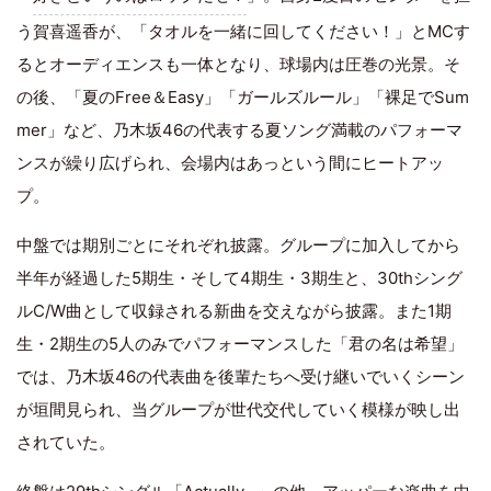
う賀喜遥香が、「タオルを一緒に回してください！」とMCす
るとオーディエンスも一体となり、球場内は圧巻の光景。そ
の後、「夏のFree＆Easy」「ガールズルール」「裸足でSum
mer」など、乃木坂46の代表する夏ソング満載のパフォーマ
ンスが繰り広げられ、会場内はあっという間にヒートアッ
プ。
中盤では期別ごとにそれぞれ披露。グループに加入してから
半年が経過した5期生・そして4期生・3期生と、30thシング
ルC/W曲として収録される新曲を交えながら披露。また1期
生・2期生の5人のみでパフォーマンスした「君の名は希望」
では、乃木坂46の代表曲を後輩たちへ受け継いでいくシーン
が垣間見られ、当グループが世代交代していく模様が映し出
されていた。