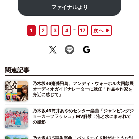
ファイナルより
…
1
2
3
4
17
次へ
関連記事
乃木坂46齋藤飛鳥、アンディ・ウォーホル大回顧展
オーディオガイドナレーターに就任「作品や作家を
身近に感じて」
乃木坂46筒井あやめセンター楽曲「ジャンピングジ
ョーカーフラッシュ」MV解禁！泡と水にまみれて
の撮影
乃木坂46 5期生楽曲「バンドエイド剝がすような別