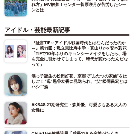
れ方」MV解禁！センター菅原咲月が苦労したシー
ンとは
アイドル・芸能最新記事
『証言TIF～アイドル戦国時代とはなんだったのか
～』第11回：私立恵比寿中学・真山りか×安本彩花
「TIFで10年ぶりのキョンシーメイクをしたら、場
を完全に引かせてしまって。時代が変わったんだな
って」
甥っ子誕生の松田好花、京都で“ふたつの家族”をは
しご！ “母”黒谷友香に見送られ、“父”松岡昌宏とは
ハシゴ酒
AKB48 21期研究生・森川優、可愛さもある大人の
女性に
Cloud ten佐藤流星「成長できる余地がたくさ