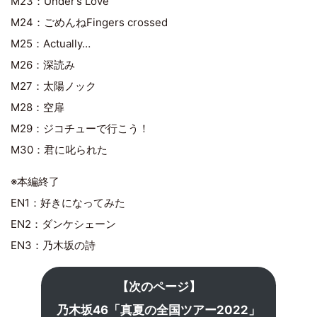
M23：Under’s Love
M24：ごめんねFingers crossed
M25：Actually…
M26：深読み
M27：太陽ノック
M28：空扉
M29：ジコチューで行こう！
M30：君に叱られた
※本編終了
EN1：好きになってみた
EN2：ダンケシェーン
EN3：乃木坂の詩
【次のページ】
乃木坂46「真夏の全国ツアー2022」