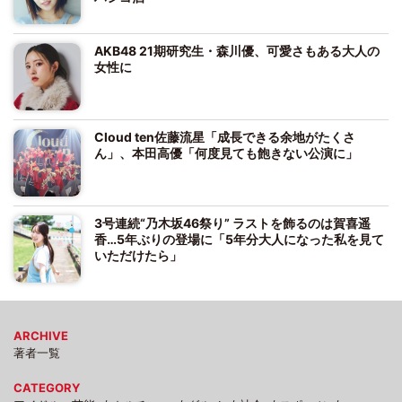
AKB48 21期研究生・森川優、可愛さもある大人の
女性に
Cloud ten佐藤流星「成長できる余地がたくさ
ん」、本田高優「何度見ても飽きない公演に」
3号連続“乃木坂46祭り” ラストを飾るのは賀喜遥
香…5年ぶりの登場に「5年分大人になった私を見て
いただけたら」
ARCHIVE
著者一覧
CATEGORY