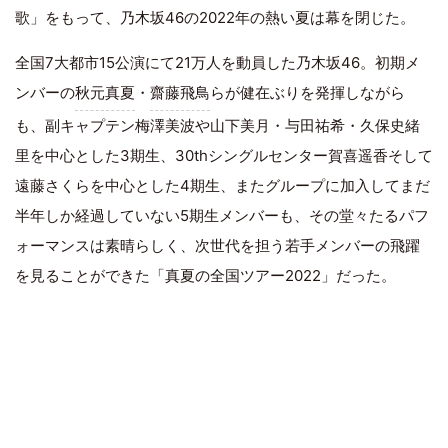
歌」をもって、乃木坂46の2022年の熱い夏は幕を閉じた。
全国7大都市15公演にて21万人を動員した乃木坂46。初期メ
ンバーの
秋元真夏
・
齋藤飛鳥
らが健在ぶりを発揮しながら
も、副キャプテン梅澤美波や山下美月・与田祐希・久保史緒
里を中心とした3期生、30thシングルセンター賀喜遥香そして
遠藤さくらを中心とした4期生、またグループに加入してまだ
半年しか経過していない5期生メンバーも、その堂々たるパフ
ォーマンスは素晴らしく、次世代を担う若手メンバーの飛躍
を見ることができた「真夏の全国ツアー2022」だった。