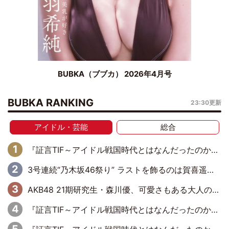
BUBKA（ブブカ） 2026年4月号
BUBKA RANKING
23:30更新
アイドル・芸能
総合
『証言TIF～アイドル戦国時代とはなんだったのか～』第6回：でんぱ組.inc・古川未鈴×相沢梨紗「『ハロプロやりたかったな』って言ったら、夢眠ねむさんに『てめえはでんぱ組．incなんだよ！』って肩パンされて(笑)」
3号連続“乃木坂46祭り” ラストを飾るのは賀喜遥香…5年ぶりの登場に「5年分大人になった私を見ていただけたら」
AKB48 21期研究生・森川優、可愛さもある大人の女性に
『証言TIF～アイドル戦国時代とはなんだったのか～』第11回：私立恵比寿中学・真山りか×安本彩花「TIFで10年ぶりのキョンシーメイクをしたら、場を完全に引かせてしまって。時代が変わったんだなって」