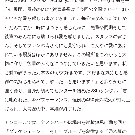
終盤は29thシングル「Actually…」の他、アッパーな楽曲を中
心に展開。最後のMCで賀喜遥香は「今回の全国ツアーではい
ろいろな愛を感じる事ができました。毎公演が本当に楽しか
ったんですが、時にはつらく感じた時に、先輩や同期そして
後輩のみんなにも助けられ愛を感じました。スタッフの皆さ
ん、そしてファンの皆さんにも見守られ、こんなに愛にあふ
れている場所はほかにありません。この場所をこれからも大
切に守り、後輩のみんなにつなげていきたいと思います。私
は愛の詰まった乃木坂46が大好きです。大好きな気持ちと感
謝の気持ちを込めて、歌いたいと思います！」と涙ながらに
強く語り、自身が初めてセンターを務めた28thシングル「君
に叱られた」をパフォーマンス。恒例の460発の花火が打ち上
げられ、大盛況の中、本編が終了した。
アンコールでは、全メンバーが球場内を縦横無尽に動き回り
「ダンケシェーン」、そしてグループを象徴する「乃木坂の