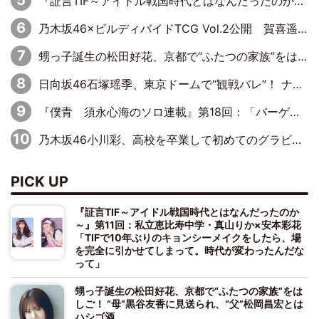
『証言TIF～アイドル戦国時代とはなんだったのか～』第10回：さくら学院・武藤彩未×飯田らうら「正直、中3で辞めるというのを信じてなくて。そう言われてはいたけど、嘘でしょって」
乃木坂46×ビルディバイドTCG Vol.2公開 賀喜遥香＆田村真佑が『京まふ』ステージに登壇
甥っ子誕生の松田好花、京都で“ふたつの家族”をはしご！ “母”黒谷友香に見送られ、“父”松岡昌宏とはハシゴ酒
日向坂46石塚瑶季、東京ドームで“観戦バレ”！ ナイツ・塙も認めた「巨人に詳しすぎるアイドル」は元VENUSスクール生で杉内コーチ推し⁉
『僕青 須永心海のソロ連載』第18回：「バーゲンセールハンターみうな inしまむら」編
乃木坂46小川彩、高校を卒業して初めてのグラビア「大人になった感じがしました(笑)」
PICK UP
『証言TIF～アイドル戦国時代とはなんだったのか
～』第11回：私立恵比寿中学・真山りか×安本彩花
「TIFで10年ぶりのキョンシーメイクをしたら、場
を完全に引かせてしまって。時代が変わったんだな
って」
甥っ子誕生の松田好花、京都で“ふたつの家族”をは
しご！ “母”黒谷友香に見送られ、“父”松岡昌宏とは
ハシゴ酒