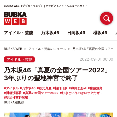
BUBKA WEB（ブブカ・ウェブ）｜グラビア＆アイドルニュースサイト
アイドル・芸能
乃木坂46
日向坂46
櫻坂46
BUBKA WEB
アイドル・芸能のニュース
乃木坂46「真夏の全国ツアー2
2022-09-01 00:00
アイドル・芸能
乃木坂46「真夏の全国ツアー2022」
3年ぶりの聖地神宮で終了
アイドル
乃木坂46
秋元真夏
樋口日奈
和田まあや
齋藤飛鳥
掛橋沙耶香
真夏の全国ツアー2022
好きというのはロックだぜ！
明治神宮野球場
BUBKA編集部