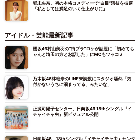
堀未央奈、初の本格コメディーで“白目”演技を披露
「私としては満足のいく仕上がりに」
アイドル・芸能最新記事
櫻坂46村山美羽の“街ブラ”ロケが話題に「初めてち
ゃんと埼玉の方とお話した」にMCもツッコミ
乃木坂46林瑠奈のLINE未読数にスタジオ騒然「気
付かないうちに溜まってる、みたいな」
正源司陽子センター、日向坂46 18thシングル『イ
チャイチャ虫』新ビジュアル公開
日向坂46、18thシングル『イチャイチャ虫』センタ