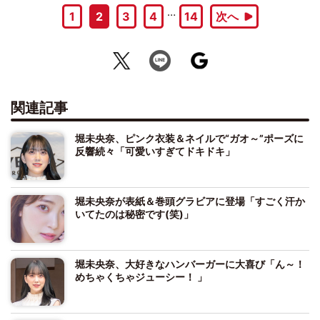
…
1
2
3
4
14
次へ
関連記事
堀未央奈、ピンク衣装＆ネイルで“ガオ～”ポーズに
反響続々「可愛いすぎてドキドキ」
堀未央奈が表紙＆巻頭グラビアに登場「すごく汗か
いてたのは秘密です(笑)」
堀未央奈、大好きなハンバーガーに大喜び「ん～！
めちゃくちゃジューシー！ 」