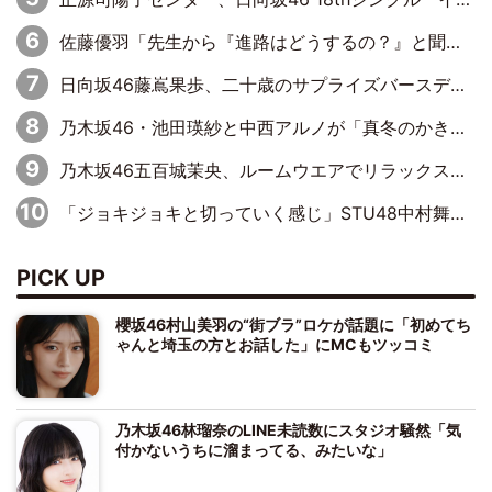
佐藤優羽「先生から『進路はどうするの？』と聞かれて。『実は……』とXのトレンドで1位になっているスマホを見せました」【日向坂46『五期生LIVE』開催記念 五期生“変革”ドキュメンタリー③】
日向坂46藤嶌果歩、二十歳のサプライズバースデーに大喜び「頼られる先輩になれるように努力していきたい」
乃木坂46・池田瑛紗と中西アルノが「真冬のかき氷」騒動で火花散らす！ 因縁の裏にあるのは、逆境をともに“凌”ぐ似た者同士の絆
乃木坂46五百城茉央、ルームウエアでリラックス「今回のグラビアを見て成長を感じていただけるとうれしい」
「ジョキジョキと切っていく感じ」STU48中村舞、新しい挑戦は自らの手で
PICK UP
櫻坂46村山美羽の“街ブラ”ロケが話題に「初めてち
ゃんと埼玉の方とお話した」にMCもツッコミ
乃木坂46林瑠奈のLINE未読数にスタジオ騒然「気
付かないうちに溜まってる、みたいな」