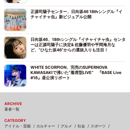
正源司陽子センター、日向坂46 18thシングル『イ
チャイチャ虫』新ビジュアル公開
日向坂46、18thシングル『イチャイチャ虫』センタ
ーは正源司陽子に決定& 佐藤優羽や平岡海月な
ど、“ひなた坂46”からの選抜入りも注目！
WHITE SCORPION、完売のSUPERNOVA
KAWASAKIで沸いた“着席型LIVE” 『BASE Live
#16』昼公演リポート
ARCHIVE
著者一覧
CATEGORY
アイドル・芸能
カルチャー
グルメ
社会
スポーツ