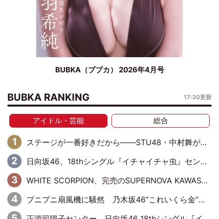
BUBKA（ブブカ） 2026年4月号
BUBKA RANKING
17:30更新
アイドル・芸能
総合
ステージが一番好きだから――STU48・中村舞が描く“これからの私”
日向坂46、18thシングル『イチャイチャ虫』センターは正源司陽子に決定& 佐藤優羽や平岡海月など、“ひなた坂46”からの選抜入りも注目！
WHITE SCORPION、完売のSUPERNOVA KAWASAKIで沸いた“着席型LIVE” 『BASE Live #16』昼公演リポート
プニプニ扇風機に騒然 乃木坂46“これいくら金”延長中は今回もわちゃわちゃ全開
正源司陽子センター、日向坂46 18thシングル『イチャイチャ虫』新ビジュアル公開