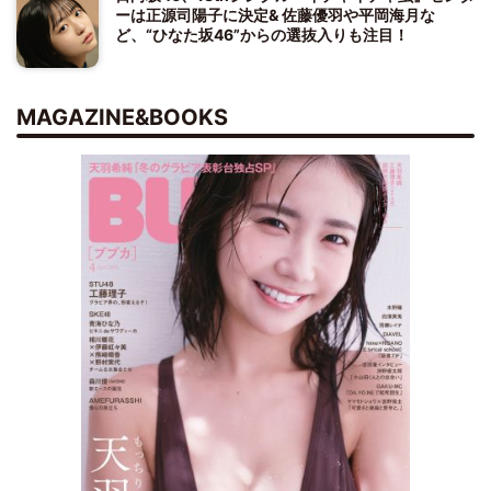
ーは正源司陽子に決定& 佐藤優羽や平岡海月な
ど、“ひなた坂46”からの選抜入りも注目！
MAGAZINE&BOOKS