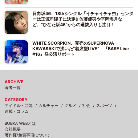
日向坂46、18thシングル『イチャイチャ虫』センタ
ーは正源司陽子に決定& 佐藤優羽や平岡海月な
ど、“ひなた坂46”からの選抜入りも注目！
WHITE SCORPION、完売のSUPERNOVA
KAWASAKIで沸いた“着席型LIVE” 『BASE Live
#16』昼公演リポート
ARCHIVE
著者一覧
CATEGORY
アイドル・芸能
カルチャー
グルメ
社会
スポーツ
連載・コラム
BUBKA WEBとは
会社概要
著作権/免責事項について