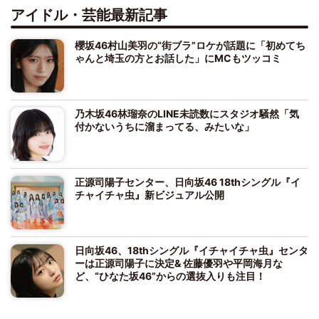
アイドル・芸能最新記事
櫻坂46村山美羽の“街ブラ”ロケが話題に「初めてち
ゃんと埼玉の方とお話した」にMCもツッコミ
乃木坂46林瑠奈のLINE未読数にスタジオ騒然「気
付かないうちに溜まってる、みたいな」
正源司陽子センター、日向坂46 18thシングル『イ
チャイチャ虫』新ビジュアル公開
日向坂46、18thシングル『イチャイチャ虫』センタ
ーは正源司陽子に決定& 佐藤優羽や平岡海月な
ど、“ひなた坂46”からの選抜入りも注目！