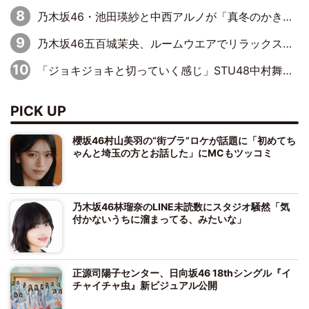
乃木坂46・池田瑛紗と中西アルノが「真冬のかき氷」騒動で火花散らす！ 因縁の裏にあるのは、逆境をともに“凌”ぐ似た者同士の絆
乃木坂46五百城茉央、ルームウエアでリラックス「今回のグラビアを見て成長を感じていただけるとうれしい」
「ジョキジョキと切っていく感じ」STU48中村舞、新しい挑戦は自らの手で
PICK UP
櫻坂46村山美羽の“街ブラ”ロケが話題に「初めてち
ゃんと埼玉の方とお話した」にMCもツッコミ
乃木坂46林瑠奈のLINE未読数にスタジオ騒然「気
付かないうちに溜まってる、みたいな」
正源司陽子センター、日向坂46 18thシングル『イ
チャイチャ虫』新ビジュアル公開