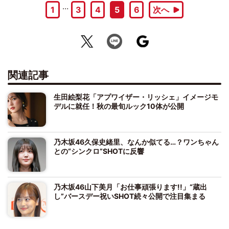
…
1
3
4
5
6
次へ
関連記事
生田絵梨花「アプワイザー・リッシェ」イメージモ
デルに就任！秋の最旬ルック10体が公開
乃木坂46久保史緒里、なんか似てる…？ワンちゃん
との“シンクロ”SHOTに反響
乃木坂46山下美月「お仕事頑張ります!!」“蔵出
し”バースデー祝いSHOT続々公開で注目集まる