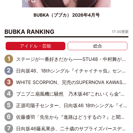
BUBKA（ブブカ） 2026年4月号
BUBKA RANKING
17:30更新
アイドル・芸能
総合
ステージが一番好きだから――STU48・中村舞が描く“これからの私”
日向坂46、18thシングル『イチャイチャ虫』センターは正源司陽子に決定& 佐藤優羽や平岡海月など、“ひなた坂46”からの選抜入りも注目！
WHITE SCORPION、完売のSUPERNOVA KAWASAKIで沸いた“着席型LIVE” 『BASE Live #16』昼公演リポート
プニプニ扇風機に騒然 乃木坂46“これいくら金”延長中は今回もわちゃわちゃ全開
正源司陽子センター、日向坂46 18thシングル『イチャイチャ虫』新ビジュアル公開
佐藤優羽「先生から『進路はどうするの？』と聞かれて。『実は……』とXのトレンドで1位になっているスマホを見せました」【日向坂46『五期生LIVE』開催記念 五期生“変革”ドキュメンタリー③】
日向坂46藤嶌果歩、二十歳のサプライズバースデーに大喜び「頼られる先輩になれるように努力していきたい」