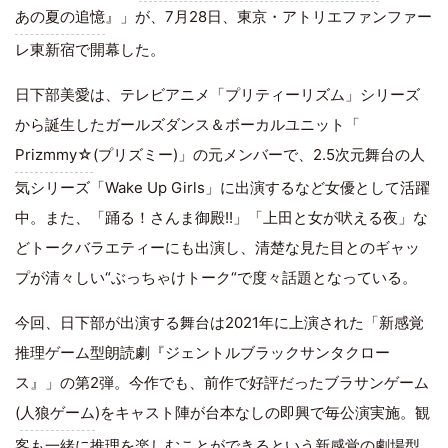
あの夏の追憶
』」が、7月28日、東京・アトリエファンファー
レ東新宿で開幕した。
日下部美愛は、テレビアニメ「プリティーリズム」シリーズ
から誕生したガールズダンス＆ボーカルユニット「
Prizmmy☆
(プリズミー)」の元メンバーで、2.5次元舞台の人
気シリーズ「Wake Up Girls」に出演するなど女優として活躍
中。また、「踊る！さんま御殿!!」「上田と女が吠える夜」な
どトークバラエティーにも出演し、清楚な見た目とのギャッ
プが清々しい“ぶっちゃけトーク“で度々話題となっている。
今回、日下部が出演する舞台は2021年に上演された「新感覚
推理ゲーム型朗読劇『ジェントルブラックサンタクロー
ス』」の第2弾。今作でも、前作で好評だったブラサンゲーム
(
人狼ゲーム
)をキャスト陣が台本なしの即興で毎公演実施。観
客も一緒に推理を楽しむことができるという新感覚の劇場型