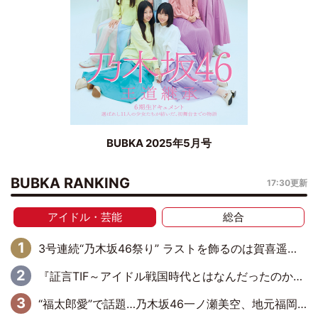
BUBKA 2025年5月号
BUBKA RANKING
17:30更新
アイドル・芸能
総合
3号連続“乃木坂46祭り” ラストを飾るのは賀喜遥香…5年ぶりの登場に「5年分大人になった私を見ていただけたら」
『証言TIF～アイドル戦国時代とはなんだったのか～』第6回：でんぱ組.inc・古川未鈴×相沢梨紗「『ハロプロやりたかったな』って言ったら、夢眠ねむさんに『てめえはでんぱ組．incなんだよ！』って肩パンされて(笑)」
“福太郎愛”で話題…乃木坂46一ノ瀬美空、地元福岡『めんべい25周年トップサポーター』に就任