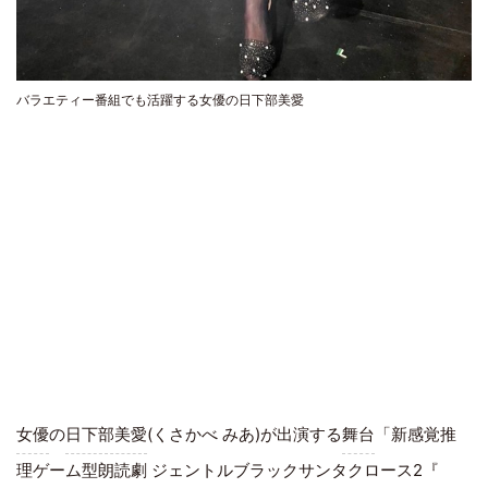
バラエティー番組でも活躍する女優の日下部美愛
女優
の
日下部美愛
(くさかべ みあ)が出演する
舞台
「新感覚推
理ゲーム型朗読劇
ジェントルブラックサンタクロース
2『