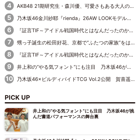
AKB48 21期研究生・森川優、可愛さもある大人の女性に
乃木坂46金川紗耶『rienda』26AW LOOKモデルに就任
『証言TIF～アイドル戦国時代とはなんだったのか～』第11回：私立恵比寿中学・真山りか×安本彩花「TIFで10年ぶりのキョンシーメイクをしたら、場を完全に引かせてしまって。時代が変わったんだなって」
甥っ子誕生の松田好花、京都で“ふたつの家族”をはしご！ “母”黒谷友香に見送られ、“父”松岡昌宏とはハシゴ酒
『証言TIF～アイドル戦国時代とはなんだったのか～』第10回：さくら学院・武藤彩未×飯田らうら「正直、中3で辞めるというのを信じてなくて。そう言われてはいたけど、嘘でしょって」
井上和の“やる気フォント”にも注目 乃木坂46が挑んだ書道パフォーマンスの舞台裏
乃木坂46×ビルディバイドTCG Vol.2公開 賀喜遥香＆田村真佑が『京まふ』ステージに登壇
PICK UP
井上和の“やる気フォント”にも注目 乃木坂46が挑
んだ書道パフォーマンスの舞台裏