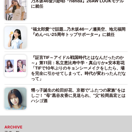
乃木坂46金川紗耶『rienda』26AW LOOKモデル
に就任
“福太郎愛”で話題…乃木坂46一ノ瀬美空、地元福岡
『めんべい25周年トップサポーター』に就任
『証言TIF～アイドル戦国時代とはなんだったのか
～』第11回：私立恵比寿中学・真山りか×安本彩花
「TIFで10年ぶりのキョンシーメイクをしたら、場
を完全に引かせてしまって。時代が変わったんだな
って」
甥っ子誕生の松田好花、京都で“ふたつの家族”をは
しご！ “母”黒谷友香に見送られ、“父”松岡昌宏とは
ハシゴ酒
ARCHIVE