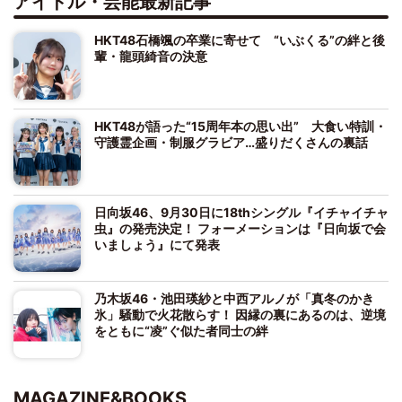
アイドル・芸能最新記事
HKT48石橋颯の卒業に寄せて “いぶくる”の絆と後
輩・龍頭綺音の決意
HKT48が語った“15周年本の思い出” 大食い特訓・
守護霊企画・制服グラビア…盛りだくさんの裏話
日向坂46、9月30日に18thシングル『イチャイチャ
虫』の発売決定！ フォーメーションは『日向坂で会
いましょう』にて発表
乃木坂46・池田瑛紗と中西アルノが「真冬のかき
氷」騒動で火花散らす！ 因縁の裏にあるのは、逆境
をともに“凌”ぐ似た者同士の絆
MAGAZINE&BOOKS