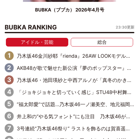
BUBKA（ブブカ） 2026年4月号
BUBKA RANKING
23:30更新
アイドル・芸能
総合
乃木坂46金川紗耶『rienda』26AW LOOKモデルに就任
AKB48が歌で魅せた新公演『夢のポップスター』 初日から全身全霊のステージ
乃木坂46・池田瑛紗と中西アルノが「真冬のかき氷」騒動で火花散らす！ 因縁の裏にあるのは、逆境をともに“凌”ぐ似た者同士の絆
「ジョキジョキと切っていく感じ」STU48中村舞、新しい挑戦は自らの手で
“福太郎愛”で話題…乃木坂46一ノ瀬美空、地元福岡『めんべい25周年トップサポーター』に就任
井上和の“やる気フォント”にも注目 乃木坂46が挑んだ書道パフォーマンスの舞台裏
3号連続“乃木坂46祭り” ラストを飾るのは賀喜遥香…5年ぶりの登場に「5年分大人になった私を見ていただけたら」