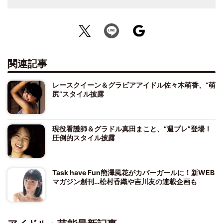
関連記事
レースクイーン＆グラビアアイドル佐々木萌香、“萌
尻”スタイル披露
現役看護師＆グラドル真田まこと、“週プレ”登場！
圧倒的スタイル披露
Task have Fun熊澤風花がカバーガールに！新WEB
マガジン創刊…松村香織や吉川友の連載企画も