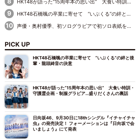
HKT48が語った“15周年本の思い出” 大食い特訓・守護霊企画・制服グラビア…盛りだくさんの裏話
HKT48石橋颯の卒業に寄せて “いぶくる”の絆と後輩・龍頭綺音の決意
声優・奥村優季、初ソログラビアで初ソロ表紙を飾る！ 初めて見せる表情や、声優を志したきっかけなどを語った必読のインタビューを掲載
PICK UP
HKT48石橋颯の卒業に寄せて “いぶくる”の絆と後
輩・龍頭綺音の決意
HKT48が語った“15周年本の思い出” 大食い特訓・
守護霊企画・制服グラビア…盛りだくさんの裏話
日向坂46、9月30日に18thシングル『イチャイチャ
虫』の発売決定！ フォーメーションは『日向坂で会
いましょう』にて発表