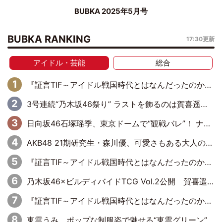
BUBKA 2025年5月号
BUBKA RANKING
17:30更新
アイドル・芸能
総合
『証言TIF～アイドル戦国時代とはなんだったのか～』第6回：でんぱ組.inc・古川未鈴×相沢梨紗「『ハロプロやりたかったな』って言ったら、夢眠ねむさんに『てめえはでんぱ組．incなんだよ！』って肩パンされて(笑)」
3号連続“乃木坂46祭り” ラストを飾るのは賀喜遥香…5年ぶりの登場に「5年分大人になった私を見ていただけたら」
日向坂46石塚瑶季、東京ドームで“観戦バレ”！ ナイツ・塙も認めた「巨人に詳しすぎるアイドル」は元VENUSスクール生で杉内コーチ推し⁉
AKB48 21期研究生・森川優、可愛さもある大人の女性に
『証言TIF～アイドル戦国時代とはなんだったのか～』第10回：さくら学院・武藤彩未×飯田らうら「正直、中3で辞めるというのを信じてなくて。そう言われてはいたけど、嘘でしょって」
乃木坂46×ビルディバイドTCG Vol.2公開 賀喜遥香＆田村真佑が『京まふ』ステージに登壇
『証言TIF～アイドル戦国時代とはなんだったのか～』第8回：Negicco・Nao☆×Megu×Kaede「東京からオファーが来たのと、梨の皮剥きとどっちが大事なんだって」
東雲うみ、ポップな制服姿で魅せる“東雲グリーン”の正体