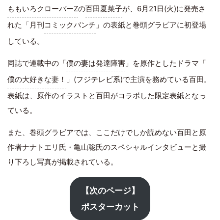
ももいろクローバーZ
の
百田夏菜子
が、6月21日(火)に発売さ
れた「月刊
コミックバンチ
」の表紙と巻頭グラビアに初登場
している。
同誌で連載中の「
僕の妻は発達障害
」を原作としたドラマ「
僕の大好きな妻！
」(フジテレビ系)で主演を務めている百田。
表紙は、原作のイラストと百田がコラボした限定表紙となっ
ている。
また、巻頭グラビアでは、ここだけでしか読めない百田と原
作者ナナトエリ氏・亀山聡氏のスペシャルインタビューと撮
り下ろし写真が掲載されている。
【次のページ】
ポスターカット