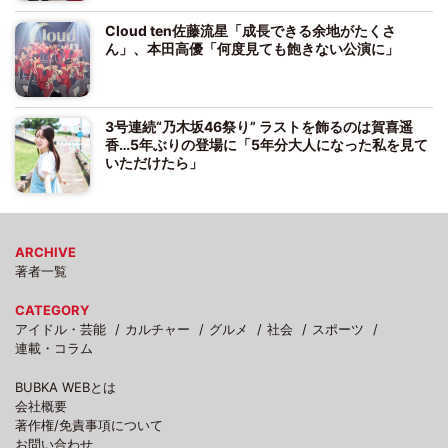
Cloud ten佐藤流星「成長できる余地がたくさ
ん」、本田高優「何度見ても飽きない公演に」
3号連続“乃木坂46祭り” ラストを飾るのは賀喜遥
香…5年ぶりの登場に「5年分大人になった私を見て
いただけたら」
ARCHIVE
著者一覧
CATEGORY
アイドル・芸能
カルチャー
グルメ
社会
スポーツ
連載・コラム
BUBKA WEBとは
会社概要
著作権/免責事項について
お問い合わせ