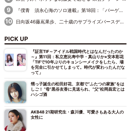
『僕青 須永心海のソロ連載』第18回：「バーゲンセールハンターみうな inしまむら」編
日向坂46藤嶌果歩、二十歳のサプライズバースデーに大喜び「頼られる先輩になれるように努力していきたい」
PICK UP
『証言TIF～アイドル戦国時代とはなんだったのか
～』第11回：私立恵比寿中学・真山りか×安本彩花
「TIFで10年ぶりのキョンシーメイクをしたら、場
を完全に引かせてしまって。時代が変わったんだな
って」
甥っ子誕生の松田好花、京都で“ふたつの家族”をは
しご！ “母”黒谷友香に見送られ、“父”松岡昌宏とは
ハシゴ酒
AKB48 21期研究生・森川優、可愛さもある大人の
女性に