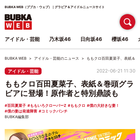
BUBKA WEB（ブブカ・ウェブ）｜グラビア＆アイドルニュースサイト
アイドル・芸能
乃木坂46
日向坂46
櫻坂46
BUBKA WEB
アイドル・芸能のニュース
ももクロ百田夏菜子、表紙＆巻
2022-06-21 11:30
アイドル・芸能
ももクロ百田夏菜子、表紙＆巻頭グラ
ビアに登場！原作者と特別鼎談も
百田夏菜子
ももいろクローバーZ
ももクロ
僕の大好きな妻！
僕の妻は発達障害
コミックバンチ
BUBKA編集部