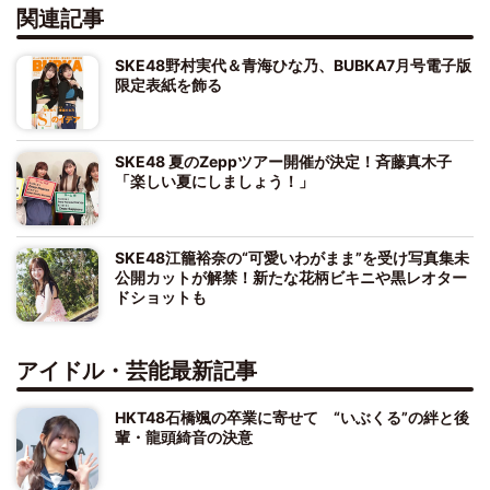
関連記事
SKE48野村実代＆青海ひな乃、BUBKA7月号電子版
限定表紙を飾る
SKE48 夏のZeppツアー開催が決定！斉藤真木子
「楽しい夏にしましょう！」
SKE48江籠裕奈の“可愛いわがまま”を受け写真集未
公開カットが解禁！新たな花柄ビキニや黒レオター
ドショットも
アイドル・芸能最新記事
HKT48石橋颯の卒業に寄せて “いぶくる”の絆と後
輩・龍頭綺音の決意