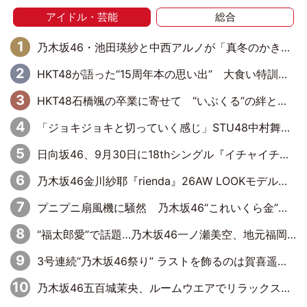
アイドル・芸能
総合
乃木坂46・池田瑛紗と中西アルノが「真冬のかき氷」騒動で火花散らす！ 因縁の裏にあるのは、逆境をともに“凌”ぐ似た者同士の絆
HKT48が語った“15周年本の思い出” 大食い特訓・守護霊企画・制服グラビア…盛りだくさんの裏話
HKT48石橋颯の卒業に寄せて “いぶくる”の絆と後輩・龍頭綺音の決意
「ジョキジョキと切っていく感じ」STU48中村舞、新しい挑戦は自らの手で
日向坂46、9月30日に18thシングル『イチャイチャ虫』の発売決定！ フォーメーションは『日向坂で会いましょう』にて発表
乃木坂46金川紗耶『rienda』26AW LOOKモデルに就任
プニプニ扇風機に騒然 乃木坂46“これいくら金”延長中は今回もわちゃわちゃ全開
“福太郎愛”で話題…乃木坂46一ノ瀬美空、地元福岡『めんべい25周年トップサポーター』に就任
3号連続“乃木坂46祭り” ラストを飾るのは賀喜遥香…5年ぶりの登場に「5年分大人になった私を見ていただけたら」
乃木坂46五百城茉央、ルームウエアでリラックス「今回のグラビアを見て成長を感じていただけるとうれしい」