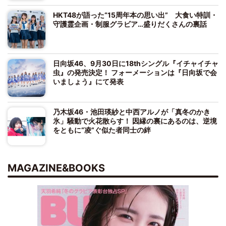
HKT48が語った“15周年本の思い出” 大食い特訓・
守護霊企画・制服グラビア…盛りだくさんの裏話
日向坂46、9月30日に18thシングル『イチャイチャ
虫』の発売決定！ フォーメーションは『日向坂で会
いましょう』にて発表
乃木坂46・池田瑛紗と中西アルノが「真冬のかき
氷」騒動で火花散らす！ 因縁の裏にあるのは、逆境
をともに“凌”ぐ似た者同士の絆
MAGAZINE&BOOKS