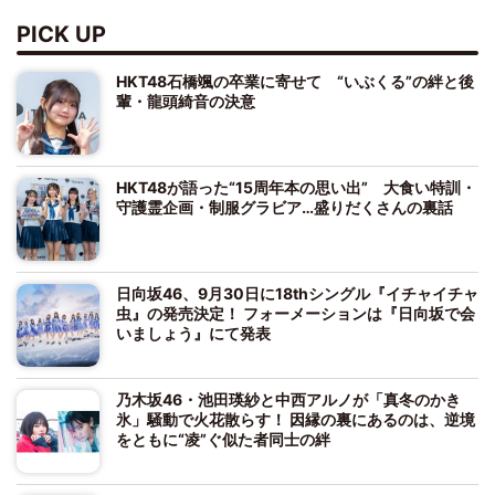
PICK UP
HKT48石橋颯の卒業に寄せて “いぶくる”の絆と後
輩・龍頭綺音の決意
HKT48が語った“15周年本の思い出” 大食い特訓・
守護霊企画・制服グラビア…盛りだくさんの裏話
日向坂46、9月30日に18thシングル『イチャイチャ
虫』の発売決定！ フォーメーションは『日向坂で会
いましょう』にて発表
乃木坂46・池田瑛紗と中西アルノが「真冬のかき
氷」騒動で火花散らす！ 因縁の裏にあるのは、逆境
をともに“凌”ぐ似た者同士の絆