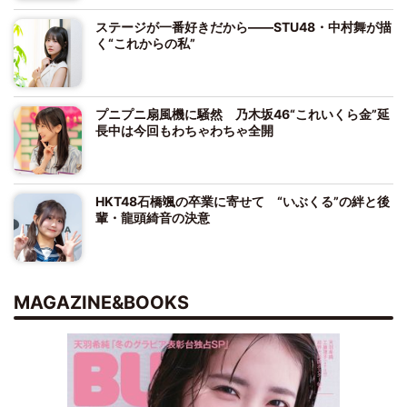
ステージが一番好きだから――STU48・中村舞が描
く“これからの私”
プニプニ扇風機に騒然 乃木坂46“これいくら金”延
長中は今回もわちゃわちゃ全開
HKT48石橋颯の卒業に寄せて “いぶくる”の絆と後
輩・龍頭綺音の決意
MAGAZINE&BOOKS