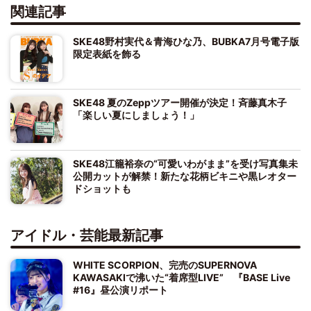
関連記事
SKE48野村実代＆青海ひな乃、BUBKA7月号電子版
限定表紙を飾る
SKE48 夏のZeppツアー開催が決定！斉藤真木子
「楽しい夏にしましょう！」
SKE48江籠裕奈の“可愛いわがまま”を受け写真集未
公開カットが解禁！新たな花柄ビキニや黒レオター
ドショットも
アイドル・芸能最新記事
WHITE SCORPION、完売のSUPERNOVA
KAWASAKIで沸いた“着席型LIVE” 『BASE Live
#16』昼公演リポート