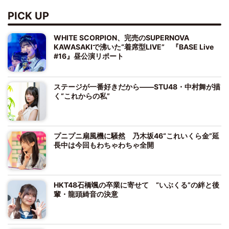
PICK UP
WHITE SCORPION、完売のSUPERNOVA
KAWASAKIで沸いた“着席型LIVE” 『BASE Live
#16』昼公演リポート
ステージが一番好きだから――STU48・中村舞が描
く“これからの私”
プニプニ扇風機に騒然 乃木坂46“これいくら金”延
長中は今回もわちゃわちゃ全開
HKT48石橋颯の卒業に寄せて “いぶくる”の絆と後
輩・龍頭綺音の決意