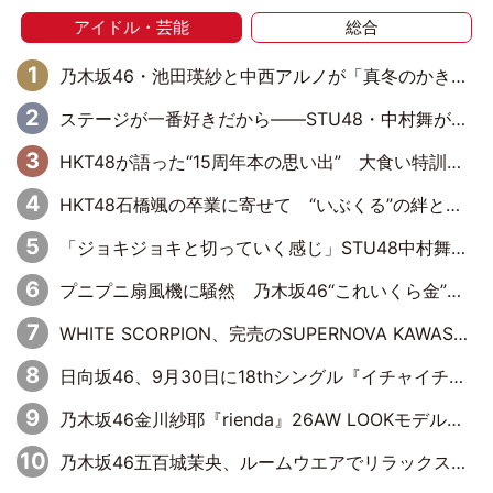
アイドル・芸能
総合
乃木坂46・池田瑛紗と中西アルノが「真冬のかき氷」騒動で火花散らす！ 因縁の裏にあるのは、逆境をともに“凌”ぐ似た者同士の絆
ステージが一番好きだから――STU48・中村舞が描く“これからの私”
HKT48が語った“15周年本の思い出” 大食い特訓・守護霊企画・制服グラビア…盛りだくさんの裏話
HKT48石橋颯の卒業に寄せて “いぶくる”の絆と後輩・龍頭綺音の決意
「ジョキジョキと切っていく感じ」STU48中村舞、新しい挑戦は自らの手で
プニプニ扇風機に騒然 乃木坂46“これいくら金”延長中は今回もわちゃわちゃ全開
WHITE SCORPION、完売のSUPERNOVA KAWASAKIで沸いた“着席型LIVE” 『BASE Live #16』昼公演リポート
日向坂46、9月30日に18thシングル『イチャイチャ虫』の発売決定！ フォーメーションは『日向坂で会いましょう』にて発表
乃木坂46金川紗耶『rienda』26AW LOOKモデルに就任
乃木坂46五百城茉央、ルームウエアでリラックス「今回のグラビアを見て成長を感じていただけるとうれしい」