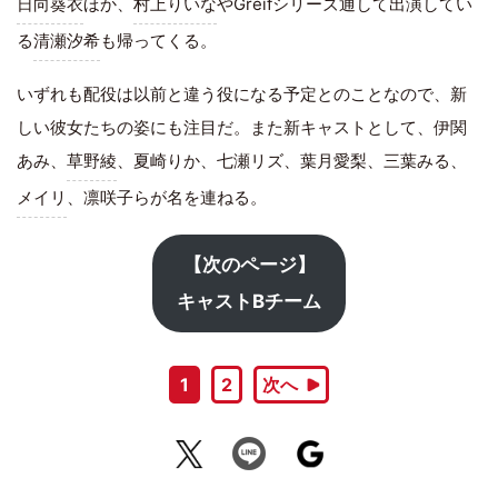
日向葵衣
ほか、
村上りいな
やGreifシリーズ通して出演してい
る
清瀬汐希
も帰ってくる。
いずれも配役は以前と違う役になる予定とのことなので、新
しい彼女たちの姿にも注目だ。また新キャストとして、伊関
あみ、
草野綾
、夏崎りか、七瀬リズ、葉月愛梨、三葉みる、
メイリ
、凛咲子らが名を連ねる。
【次のページ】
キャストBチーム
1
2
次へ