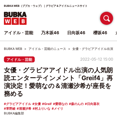
BUBKA WEB（ブブカ・ウェブ）｜グラビア＆アイドルニュースサイト
アイドル・芸能
乃木坂46
日向坂46
櫻坂46
BUBKA WEB
アイドル・芸能のニュース
女優・グラビアアイドル出演の人
2022-05-12 15:00
アイドル・芸能
女優・グラビアアイドル出演の人気朗
読エンターテインメント「Greif4」再
演決定！愛萌なの＆清瀬汐希が座長を
務める
グラビアアイドル
女優
Greif
愛萌なの
森のんの
日向葵衣
草野綾
清瀬汐希
村上りいな
メイリ
BUBKA編集部