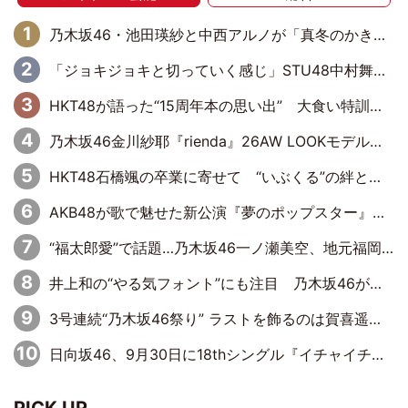
乃木坂46・池田瑛紗と中西アルノが「真冬のかき氷」騒動で火花散らす！ 因縁の裏にあるのは、逆境をともに“凌”ぐ似た者同士の絆
「ジョキジョキと切っていく感じ」STU48中村舞、新しい挑戦は自らの手で
HKT48が語った“15周年本の思い出” 大食い特訓・守護霊企画・制服グラビア…盛りだくさんの裏話
乃木坂46金川紗耶『rienda』26AW LOOKモデルに就任
HKT48石橋颯の卒業に寄せて “いぶくる”の絆と後輩・龍頭綺音の決意
AKB48が歌で魅せた新公演『夢のポップスター』 初日から全身全霊のステージ
“福太郎愛”で話題…乃木坂46一ノ瀬美空、地元福岡『めんべい25周年トップサポーター』に就任
井上和の“やる気フォント”にも注目 乃木坂46が挑んだ書道パフォーマンスの舞台裏
3号連続“乃木坂46祭り” ラストを飾るのは賀喜遥香…5年ぶりの登場に「5年分大人になった私を見ていただけたら」
日向坂46、9月30日に18thシングル『イチャイチャ虫』の発売決定！ フォーメーションは『日向坂で会いましょう』にて発表
PICK UP