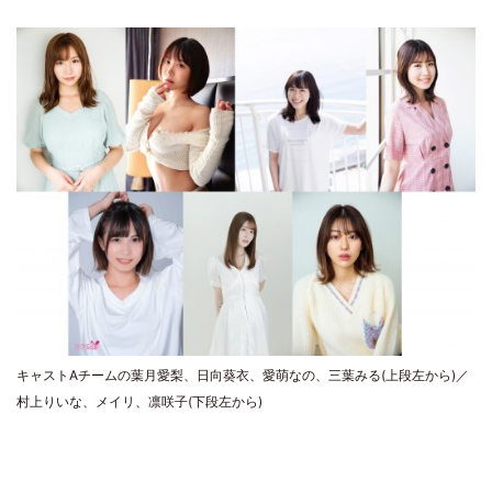
キャストAチームの葉月愛梨、日向葵衣、愛萌なの、三葉みる(上段左から)／
村上りいな、メイリ、凛咲子(下段左から)