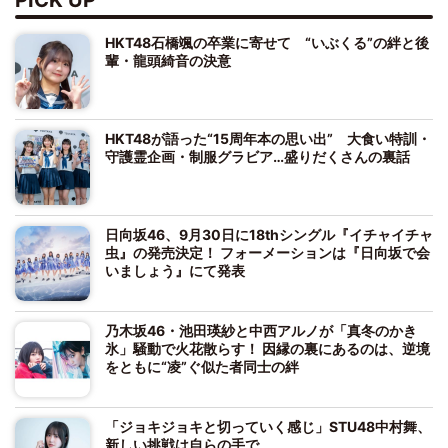
HKT48石橋颯の卒業に寄せて “いぶくる”の絆と後
輩・龍頭綺音の決意
HKT48が語った“15周年本の思い出” 大食い特訓・
守護霊企画・制服グラビア…盛りだくさんの裏話
日向坂46、9月30日に18thシングル『イチャイチャ
虫』の発売決定！ フォーメーションは『日向坂で会
いましょう』にて発表
乃木坂46・池田瑛紗と中西アルノが「真冬のかき
氷」騒動で火花散らす！ 因縁の裏にあるのは、逆境
をともに“凌”ぐ似た者同士の絆
「ジョキジョキと切っていく感じ」STU48中村舞、
新しい挑戦は自らの手で