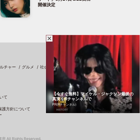
開催決定
ルチャー
グルメ
社会
スポーツ
【今すぐ無料】マイケル・ジャクソン最後の
いて
真実をRチャンネルで
PR(Rチャンネル)
保護方針について
ー
 All Rights Reserved.