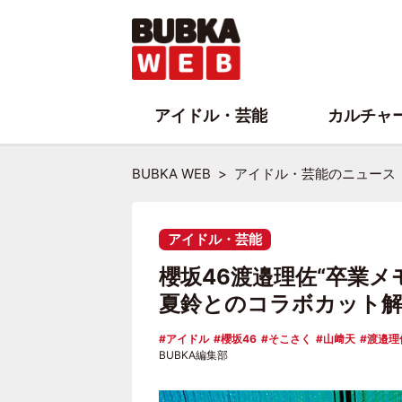
アイドル・芸能
カルチャ
BUBKA WEB
アイドル・芸能のニュース
アイドル・芸能
櫻坂46渡邉理佐“卒業
夏鈴とのコラボカット
アイドル
櫻坂46
そこさく
山﨑天
渡邉理
BUBKA編集部