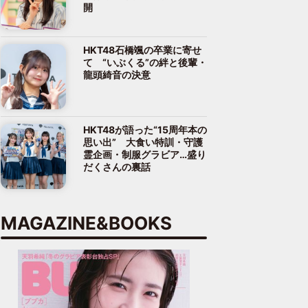
開
HKT48石橋颯の卒業に寄せ
て “いぶくる”の絆と後輩・
龍頭綺音の決意
HKT48が語った“15周年本の
思い出” 大食い特訓・守護
霊企画・制服グラビア…盛り
だくさんの裏話
MAGAZINE&BOOKS