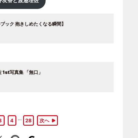
井友香と渡邉理佐
ルブック 抱きしめたくなる瞬間】
 1st写真集 「無口」
…
3
4
28
次へ