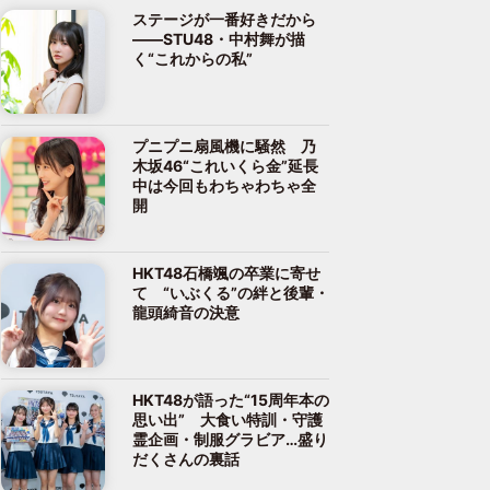
ステージが一番好きだから
――STU48・中村舞が描
く“これからの私”
プニプニ扇風機に騒然 乃
木坂46“これいくら金”延長
中は今回もわちゃわちゃ全
開
HKT48石橋颯の卒業に寄せ
て “いぶくる”の絆と後輩・
龍頭綺音の決意
HKT48が語った“15周年本の
思い出” 大食い特訓・守護
霊企画・制服グラビア…盛り
だくさんの裏話