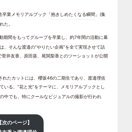
佐
卒業メモリアルブック「
抱きしめたくなる瞬間
」(集
された。
動期間をもってグループを卒業し、約7年間の活動に幕
は、そんな渡邉の“やりたい企画”を全て実現させて詰
で菅井友香、原田葵、尾関梨香とのツーショットが公開
されたカットには、櫻坂46の二期生であり、渡邉理佐
ている。“花と光”をテーマに、メモリアルブックとし
の中でも、特にクールなビジュアルの撮影が行われ
【次のページ】