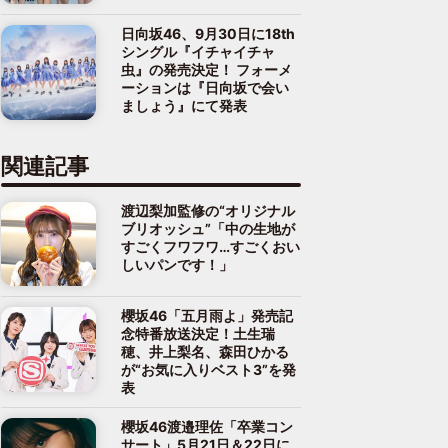
日向坂46、9月30日に18th
シングル『イチャイチャ
虫』の発売決定！ フォーメ
ーションは『日向坂で会い
ましょう』にて発表
関連記事
渡辺梨加監修の“オリジナル
ブリオッシュ”「中の生地が
すごくフワフワ…すごくおい
しいパンです！」
櫻坂46「五月雨よ」発売記
念特番放送決定！土生瑞
穂、井上梨名、森田ひかる
が“お気に入りベスト3”を発
表
櫻坂46渡邉理佐「卒業コン
サート」5月21日＆22日に