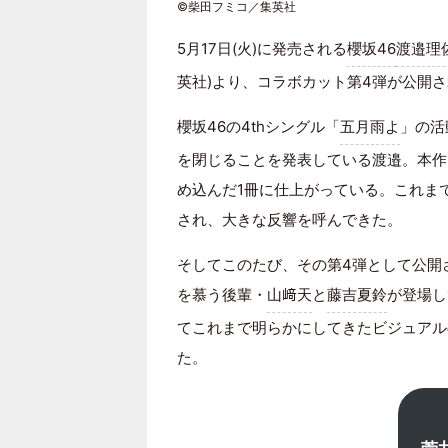
©柴田フミコ／集英社
5月17日(火)に発売される
櫻坂46
渡邉理
英社)より、コラボカット第4弾が公開
櫻坂46の4thシングル「
五月雨よ
」の活
を閉じることを発表している渡邉。本作
め込んだ1冊に仕上がっている。これま
され、大きな反響を呼んできた。
そしてこのたび、その第4弾として公開
を慕う後輩・
山﨑天
と
藤吉夏鈴
が登場し
てこれまで明らかにしてきたビジュアル
た。