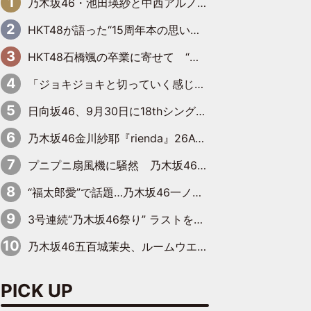
乃木坂46・池田瑛紗と中西アルノが「真冬のかき氷」騒動で火花散らす！ 因縁の裏にあるのは、逆境をともに“凌”ぐ似た者同士の絆
HKT48が語った“15周年本の思い出” 大食い特訓・守護霊企画・制服グラビア…盛りだくさんの裏話
HKT48石橋颯の卒業に寄せて “いぶくる”の絆と後輩・龍頭綺音の決意
「ジョキジョキと切っていく感じ」STU48中村舞、新しい挑戦は自らの手で
日向坂46、9月30日に18thシングル『イチャイチャ虫』の発売決定！ フォーメーションは『日向坂で会いましょう』にて発表
乃木坂46金川紗耶『rienda』26AW LOOKモデルに就任
プニプニ扇風機に騒然 乃木坂46“これいくら金”延長中は今回もわちゃわちゃ全開
“福太郎愛”で話題…乃木坂46一ノ瀬美空、地元福岡『めんべい25周年トップサポーター』に就任
3号連続“乃木坂46祭り” ラストを飾るのは賀喜遥香…5年ぶりの登場に「5年分大人になった私を見ていただけたら」
乃木坂46五百城茉央、ルームウエアでリラックス「今回のグラビアを見て成長を感じていただけるとうれしい」
PICK UP