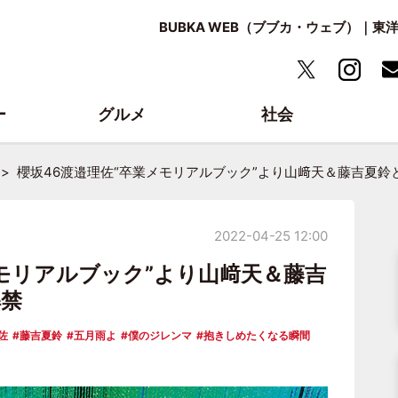
BUBKA WEB（ブブカ・ウェブ）｜
ー
グルメ
社会
櫻坂46渡邉理佐“卒業メモリアルブック”より山﨑天＆藤吉夏鈴
2022-04-25 12:00
メモリアルブック”より山﨑天＆藤吉
解禁
佐
藤吉夏鈴
五月雨よ
僕のジレンマ
抱きしめたくなる瞬間