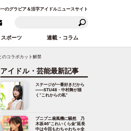
東洋一のグラビア＆活字アイドルニュースサイト
スポーツ
連載・コラム
とのコラボカット解禁
アイドル・芸能最新記事
ステージが一番好きだから
――STU48・中村舞が描
く“これからの私”
プニプニ扇風機に騒然 乃
木坂46“これいくら金”延長
中は今回もわちゃわちゃ全