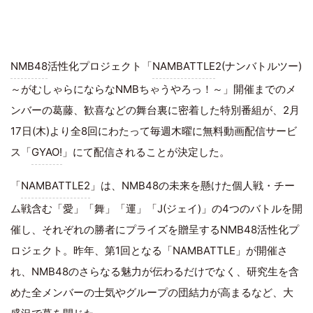
NMB48
活性化プロジェクト「
NAMBATTLE
2(ナンバトルツー)
～がむしゃらにならなNMBちゃうやろっ！～」開催までのメ
ンバーの葛藤、歓喜などの舞台裏に密着した特別番組が、2月
17日(木)より全8回にわたって毎週木曜に無料動画配信サービ
ス「
GYAO!
」にて配信されることが決定した。
「
NAMBATTLE2
」は、NMB48の未来を懸けた個人戦・チー
ム戦含む「愛」「舞」「運」「J(ジェイ)」の4つのバトルを開
催し、それぞれの勝者にプライズを贈呈するNMB48活性化プ
ロジェクト。昨年、第1回となる「NAMBATTLE」が開催さ
れ、NMB48のさらなる魅力が伝わるだけでなく、研究生を含
めた全メンバーの士気やグループの団結力が高まるなど、大