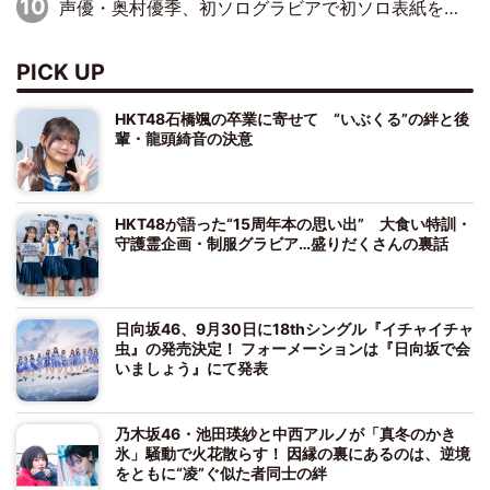
声優・奥村優季、初ソログラビアで初ソロ表紙を飾る！ 初めて見せる表情や、声優を志したきっかけなどを語った必読のインタビューを掲載
PICK UP
HKT48石橋颯の卒業に寄せて “いぶくる”の絆と後
輩・龍頭綺音の決意
HKT48が語った“15周年本の思い出” 大食い特訓・
守護霊企画・制服グラビア…盛りだくさんの裏話
日向坂46、9月30日に18thシングル『イチャイチャ
虫』の発売決定！ フォーメーションは『日向坂で会
いましょう』にて発表
乃木坂46・池田瑛紗と中西アルノが「真冬のかき
氷」騒動で火花散らす！ 因縁の裏にあるのは、逆境
をともに“凌”ぐ似た者同士の絆