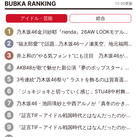
BUBKA RANKING
17:30更新
アイドル・芸能
総合
乃木坂46金川紗耶『rienda』26AW LOOKモデルに就任
“福太郎愛”で話題…乃木坂46一ノ瀬美空、地元福岡『めんべい25周年トップサポーター』に就任
井上和の“やる気フォント”にも注目 乃木坂46が挑んだ書道パフォーマンスの舞台裏
AKB48が歌で魅せた新公演『夢のポップスター』 初日から全身全霊のステージ
3号連続“乃木坂46祭り” ラストを飾るのは賀喜遥香…5年ぶりの登場に「5年分大人になった私を見ていただけたら」
「ジョキジョキと切っていく感じ」STU48中村舞、新しい挑戦は自らの手で
乃木坂46・池田瑛紗と中西アルノが「真冬のかき氷」騒動で火花散らす！ 因縁の裏にあるのは、逆境をともに“凌”ぐ似た者同士の絆
『証言TIF～アイドル戦国時代とはなんだったのか～』第11回：私立恵比寿中学・真山りか×安本彩花「TIFで10年ぶりのキョンシーメイクをしたら、場を完全に引かせてしまって。時代が変わったんだなって」
『証言TIF～アイドル戦国時代とはなんだったのか～』第6回：でんぱ組.inc・古川未鈴×相沢梨紗「『ハロプロやりたかったな』って言ったら、夢眠ねむさんに『てめえはでんぱ組．incなんだよ！』って肩パンされて(笑)」