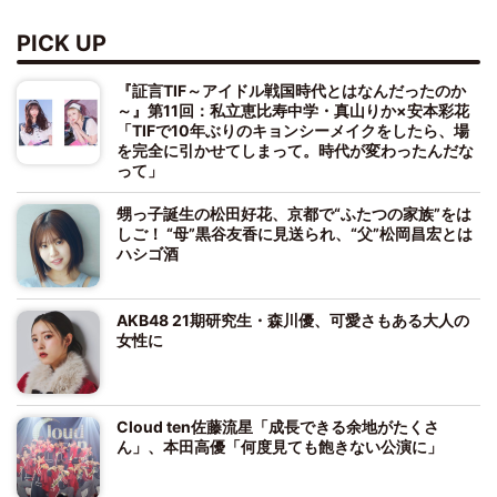
PICK UP
『証言TIF～アイドル戦国時代とはなんだったのか
～』第11回：私立恵比寿中学・真山りか×安本彩花
「TIFで10年ぶりのキョンシーメイクをしたら、場
を完全に引かせてしまって。時代が変わったんだな
って」
甥っ子誕生の松田好花、京都で“ふたつの家族”をは
しご！ “母”黒谷友香に見送られ、“父”松岡昌宏とは
ハシゴ酒
AKB48 21期研究生・森川優、可愛さもある大人の
女性に
Cloud ten佐藤流星「成長できる余地がたくさ
ん」、本田高優「何度見ても飽きない公演に」