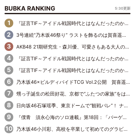
BUBKA RANKING
5:30更新
『証言TIF～アイドル戦国時代とはなんだったのか～』第6回：でんぱ組.inc・古川未鈴×相沢梨紗「『ハロプロやりたかったな』って言ったら、夢眠ねむさんに『てめえはでんぱ組．incなんだよ！』って肩パンされて(笑)」
3号連続“乃木坂46祭り” ラストを飾るのは賀喜遥香…5年ぶりの登場に「5年分大人になった私を見ていただけたら」
AKB48 21期研究生・森川優、可愛さもある大人の女性に
『証言TIF～アイドル戦国時代とはなんだったのか～』第11回：私立恵比寿中学・真山りか×安本彩花「TIFで10年ぶりのキョンシーメイクをしたら、場を完全に引かせてしまって。時代が変わったんだなって」
『証言TIF～アイドル戦国時代とはなんだったのか～』第10回：さくら学院・武藤彩未×飯田らうら「正直、中3で辞めるというのを信じてなくて。そう言われてはいたけど、嘘でしょって」
乃木坂46×ビルディバイドTCG Vol.2公開 賀喜遥香＆田村真佑が『京まふ』ステージに登壇
甥っ子誕生の松田好花、京都で“ふたつの家族”をはしご！ “母”黒谷友香に見送られ、“父”松岡昌宏とはハシゴ酒
日向坂46石塚瑶季、東京ドームで“観戦バレ”！ ナイツ・塙も認めた「巨人に詳しすぎるアイドル」は元VENUSスクール生で杉内コーチ推し⁉
『僕青 須永心海のソロ連載』第18回：「バーゲンセールハンターみうな inしまむら」編
乃木坂46小川彩、高校を卒業して初めてのグラビア「大人になった感じがしました(笑)」