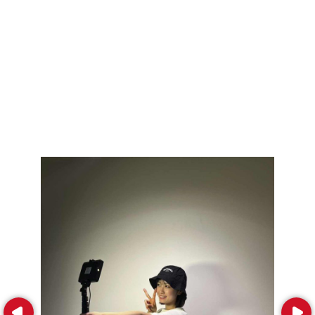
Prev
Next