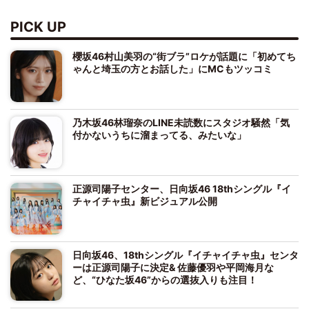
PICK UP
櫻坂46村山美羽の“街ブラ”ロケが話題に「初めてち
ゃんと埼玉の方とお話した」にMCもツッコミ
乃木坂46林瑠奈のLINE未読数にスタジオ騒然「気
付かないうちに溜まってる、みたいな」
正源司陽子センター、日向坂46 18thシングル『イ
チャイチャ虫』新ビジュアル公開
日向坂46、18thシングル『イチャイチャ虫』センタ
ーは正源司陽子に決定& 佐藤優羽や平岡海月な
ど、“ひなた坂46”からの選抜入りも注目！