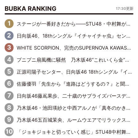
BUBKA RANKING
17:30更新
ステージが一番好きだから――STU48・中村舞が描く“これからの私”
日向坂46、18thシングル『イチャイチャ虫』センターは正源司陽子に決定& 佐藤優羽や平岡海月など、“ひなた坂46”からの選抜入りも注目！
WHITE SCORPION、完売のSUPERNOVA KAWASAKIで沸いた“着席型LIVE” 『BASE Live #16』昼公演リポート
プニプニ扇風機に騒然 乃木坂46“これいくら金”延長中は今回もわちゃわちゃ全開
正源司陽子センター、日向坂46 18thシングル『イチャイチャ虫』新ビジュアル公開
佐藤優羽「先生から『進路はどうするの？』と聞かれて。『実は……』とXのトレンドで1位になっているスマホを見せました」【日向坂46『五期生LIVE』開催記念 五期生“変革”ドキュメンタリー③】
日向坂46藤嶌果歩、二十歳のサプライズバースデーに大喜び「頼られる先輩になれるように努力していきたい」
乃木坂46・池田瑛紗と中西アルノが「真冬のかき氷」騒動で火花散らす！ 因縁の裏にあるのは、逆境をともに“凌”ぐ似た者同士の絆
乃木坂46五百城茉央、ルームウエアでリラックス「今回のグラビアを見て成長を感じていただけるとうれしい」
「ジョキジョキと切っていく感じ」STU48中村舞、新しい挑戦は自らの手で