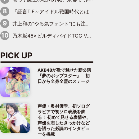
『証言TIF～アイドル戦国時代とはなんだったのか～』第10回：さくら学院・武藤彩未×飯田らうら「正直、中3で辞めるというのを信じてなくて。そう言われてはいたけど、嘘でしょって」
井上和の“やる気フォント”にも注目 乃木坂46が挑んだ書道パフォーマンスの舞台裏
乃木坂46×ビルディバイドTCG Vol.2公開 賀喜遥香＆田村真佑が『京まふ』ステージに登壇
PICK UP
AKB48が歌で魅せた新公演
『夢のポップスター』 初
日から全身全霊のステージ
声優・奥村優季、初ソログ
ラビアで初ソロ表紙を飾
る！ 初めて見せる表情や、
声優を志したきっかけなど
を語った必読のインタビュ
ーを掲載