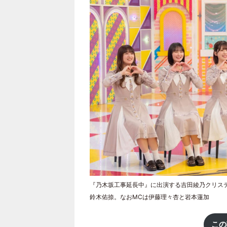
『乃木坂工事延長中』に出演する吉田綾乃クリス
鈴木佑捺。なおMCは伊藤理々杏と岩本蓮加
この