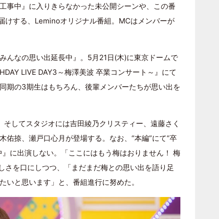
工事中』に入りきらなかった未公開シーンや、この番
届けする、Leminoオリジナル番組。MCはメンバーが
んなの思い出延長中』。5月21日(木)に東京ドームで
RTHDAY LIVE DAY3～梅澤美波 卒業コンサート～』にて
同期の3期生はもちろん、後輩メンバーたちが思い出を
、そしてスタジオには吉田綾乃クリスティー、遠藤さく
木佑捺、瀬戸口心月が登場する。なお、“本編”にて“卒
中』に出演しない。「ここにはもう梅はおりません！ 梅
しさを口にしつつ、「まだまだ梅との思い出を語り足
たいと思います」と、番組進行に努めた。