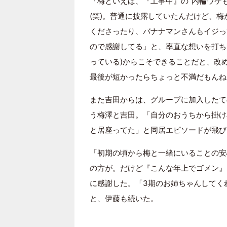
「梅といえば、『工事中』の“内輪ウケ
(笑)。普通に披露していたんだけど、
くださったり、バナナマンさんもイジっ
ので感謝してる」と、率直な想いを打ち
っている)からこそできることだと、改
最後が短かったらちょっと不満だもんね
また吉田からは、グループに加入したて
う梅澤と吉田。「自分のおうちから掛け
と居座ってた」と同居エピソードが飛び
「初期の頃から梅と一緒にいることの安
の方が。だけど『こんな年上でゴメン』
に感謝した。「3期のお姉ちゃんしてく
と、伊藤も続いた。