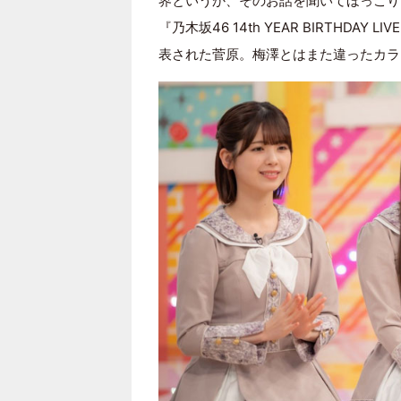
界というか、そのお話を聞いてほっこり
『乃⽊坂46 14th YEAR BIRTHDA
表された菅原。梅澤とはまた違ったカラ