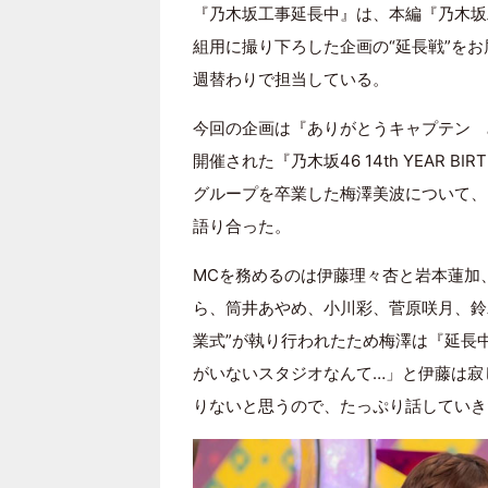
『乃木坂工事延長中』は、本編『乃木坂
組用に撮り下ろした企画の“延長戦”をお
週替わりで担当している。
今回の企画は『ありがとうキャプテン み
開催された『乃⽊坂46 14th YEAR BI
グループを卒業した梅澤美波について、
語り合った。
MCを務めるのは伊藤理々杏と岩本蓮加
ら、筒井あやめ、小川彩、菅原咲月、鈴
業式”が執り行われたため梅澤は『延長
がいないスタジオなんて…」と伊藤は寂
りないと思うので、たっぷり話していき