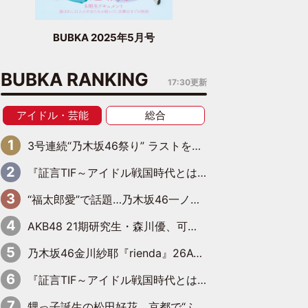
BUBKA 2025年5月号
BUBKA RANKING
17:30更新
アイドル・芸能
総合
3号連続“乃木坂46祭り” ラストを飾るのは賀喜遥香…5年ぶりの登場に「5年分大人になった私を見ていただけたら」
『証言TIF～アイドル戦国時代とはなんだったのか～』第6回：でんぱ組.inc・古川未鈴×相沢梨紗「『ハロプロやりたかったな』って言ったら、夢眠ねむさんに『てめえはでんぱ組．incなんだよ！』って肩パンされて(笑)」
“福太郎愛”で話題…乃木坂46一ノ瀬美空、地元福岡『めんべい25周年トップサポーター』に就任
AKB48 21期研究生・森川優、可愛さもある大人の女性に
乃木坂46金川紗耶『rienda』26AW LOOKモデルに就任
『証言TIF～アイドル戦国時代とはなんだったのか～』第11回：私立恵比寿中学・真山りか×安本彩花「TIFで10年ぶりのキョンシーメイクをしたら、場を完全に引かせてしまって。時代が変わったんだなって」
甥っ子誕生の松田好花、京都で“ふたつの家族”をはしご！ “母”黒谷友香に見送られ、“父”松岡昌宏とはハシゴ酒