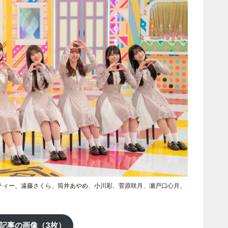
ティー、遠藤さくら、筒井あやめ、小川彩、菅原咲月、瀬戸口心月、
記事の画像（3枚）