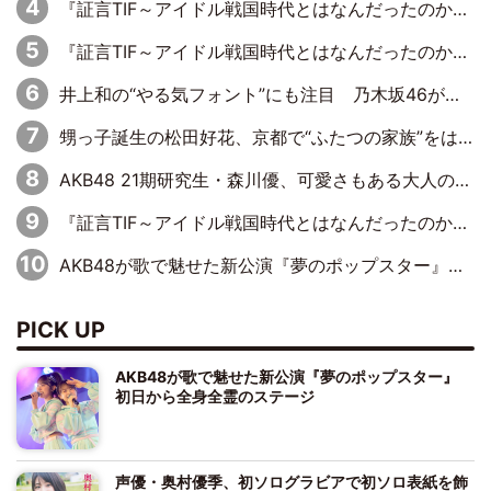
『証言TIF～アイドル戦国時代とはなんだったのか～』第6回：でんぱ組.inc・古川未鈴×相沢梨紗「『ハロプロやりたかったな』って言ったら、夢眠ねむさんに『てめえはでんぱ組．incなんだよ！』って肩パンされて(笑)」
『証言TIF～アイドル戦国時代とはなんだったのか～』第11回：私立恵比寿中学・真山りか×安本彩花「TIFで10年ぶりのキョンシーメイクをしたら、場を完全に引かせてしまって。時代が変わったんだなって」
井上和の“やる気フォント”にも注目 乃木坂46が挑んだ書道パフォーマンスの舞台裏
甥っ子誕生の松田好花、京都で“ふたつの家族”をはしご！ “母”黒谷友香に見送られ、“父”松岡昌宏とはハシゴ酒
AKB48 21期研究生・森川優、可愛さもある大人の女性に
『証言TIF～アイドル戦国時代とはなんだったのか～』第10回：さくら学院・武藤彩未×飯田らうら「正直、中3で辞めるというのを信じてなくて。そう言われてはいたけど、嘘でしょって」
AKB48が歌で魅せた新公演『夢のポップスター』 初日から全身全霊のステージ
PICK UP
AKB48が歌で魅せた新公演『夢のポップスター』
初日から全身全霊のステージ
声優・奥村優季、初ソログラビアで初ソロ表紙を飾