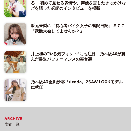
る！ 初めて見せる表情や、声優を志したきっかけな
どを語った必読のインタビューを掲載
坂元誉梨の『初心者バイク女子の奮闘日記』＃７７
「我慢大会してませんか？」
井上和の“やる気フォント”にも注目 乃木坂46が挑
んだ書道パフォーマンスの舞台裏
乃木坂46金川紗耶『rienda』26AW LOOKモデル
に就任
ARCHIVE
著者一覧