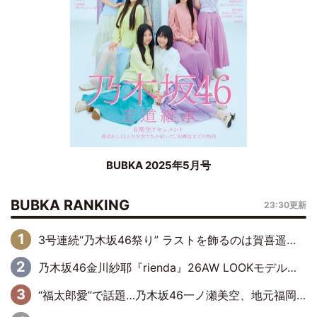
BUBKA 2025年5月号
BUBKA RANKING
23:30更新
3号連続“乃木坂46祭り” ラストを飾るのは賀喜遥香…5年ぶりの登場に「5年分大人になった私を見ていただけたら」
乃木坂46金川紗耶『rienda』26AW LOOKモデルに就任
“福太郎愛”で話題…乃木坂46一ノ瀬美空、地元福岡『めんべい25周年トップサポーター』に就任