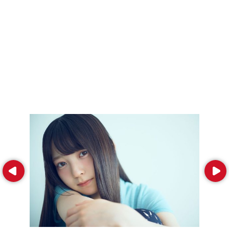
Prev
Next