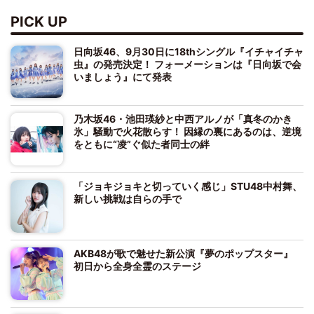
PICK UP
日向坂46、9月30日に18thシングル『イチャイチャ
虫』の発売決定！ フォーメーションは『日向坂で会
いましょう』にて発表
乃木坂46・池田瑛紗と中西アルノが「真冬のかき
氷」騒動で火花散らす！ 因縁の裏にあるのは、逆境
をともに“凌”ぐ似た者同士の絆
「ジョキジョキと切っていく感じ」STU48中村舞、
新しい挑戦は自らの手で
AKB48が歌で魅せた新公演『夢のポップスター』
初日から全身全霊のステージ