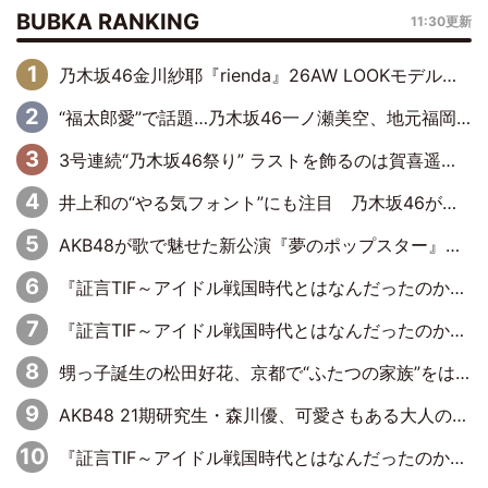
BUBKA RANKING
11:30更新
乃木坂46金川紗耶『rienda』26AW LOOKモデルに就任
“福太郎愛”で話題…乃木坂46一ノ瀬美空、地元福岡『めんべい25周年トップサポーター』に就任
3号連続“乃木坂46祭り” ラストを飾るのは賀喜遥香…5年ぶりの登場に「5年分大人になった私を見ていただけたら」
井上和の“やる気フォント”にも注目 乃木坂46が挑んだ書道パフォーマンスの舞台裏
AKB48が歌で魅せた新公演『夢のポップスター』 初日から全身全霊のステージ
『証言TIF～アイドル戦国時代とはなんだったのか～』第6回：でんぱ組.inc・古川未鈴×相沢梨紗「『ハロプロやりたかったな』って言ったら、夢眠ねむさんに『てめえはでんぱ組．incなんだよ！』って肩パンされて(笑)」
『証言TIF～アイドル戦国時代とはなんだったのか～』第11回：私立恵比寿中学・真山りか×安本彩花「TIFで10年ぶりのキョンシーメイクをしたら、場を完全に引かせてしまって。時代が変わったんだなって」
甥っ子誕生の松田好花、京都で“ふたつの家族”をはしご！ “母”黒谷友香に見送られ、“父”松岡昌宏とはハシゴ酒
AKB48 21期研究生・森川優、可愛さもある大人の女性に
『証言TIF～アイドル戦国時代とはなんだったのか～』第10回：さくら学院・武藤彩未×飯田らうら「正直、中3で辞めるというのを信じてなくて。そう言われてはいたけど、嘘でしょって」