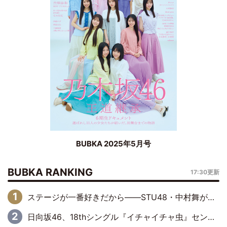
BUBKA 2025年5月号
BUBKA RANKING
17:30更新
ステージが一番好きだから――STU48・中村舞が描く“これからの私”
日向坂46、18thシングル『イチャイチャ虫』センターは正源司陽子に決定& 佐藤優羽や平岡海月など、“ひなた坂46”からの選抜入りも注目！