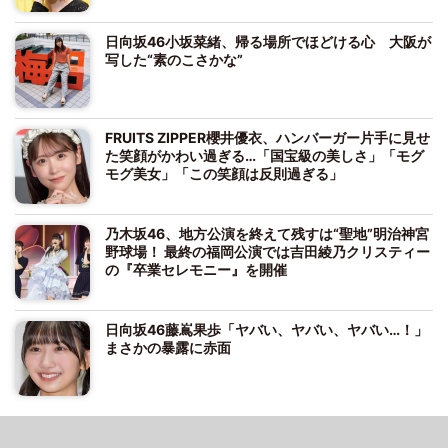
日向坂46小坂菜緒、帰る場所でほどける心 大阪が
写した“素のこさかな”
FRUITS ZIPPER櫻井優衣、ハンバーガー片手に見せ
た笑顔がかわい過ぎる…「国宝級の美しさ」「モグ
モグ美女」「この笑顔は反則過ぎる」
乃木坂46、地方公演を終えて残すは“聖地”明治神宮
野球場！ 最終の福岡公演では吉田綾乃クリスティー
の『卒業セレモニー』を開催
日向坂46藤嶌果歩「ヤバい、ヤバい、ヤバい…！」
まさかの暴露に赤面