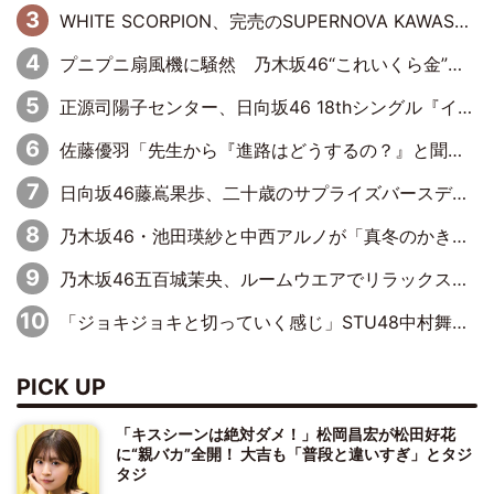
WHITE SCORPION、完売のSUPERNOVA KAWASAKIで沸いた“着席型LIVE” 『BASE Live #16』昼公演リポート
プニプニ扇風機に騒然 乃木坂46“これいくら金”延長中は今回もわちゃわちゃ全開
正源司陽子センター、日向坂46 18thシングル『イチャイチャ虫』新ビジュアル公開
佐藤優羽「先生から『進路はどうするの？』と聞かれて。『実は……』とXのトレンドで1位になっているスマホを見せました」【日向坂46『五期生LIVE』開催記念 五期生“変革”ドキュメンタリー③】
日向坂46藤嶌果歩、二十歳のサプライズバースデーに大喜び「頼られる先輩になれるように努力していきたい」
乃木坂46・池田瑛紗と中西アルノが「真冬のかき氷」騒動で火花散らす！ 因縁の裏にあるのは、逆境をともに“凌”ぐ似た者同士の絆
乃木坂46五百城茉央、ルームウエアでリラックス「今回のグラビアを見て成長を感じていただけるとうれしい」
「ジョキジョキと切っていく感じ」STU48中村舞、新しい挑戦は自らの手で
PICK UP
「キスシーンは絶対ダメ！」松岡昌宏が松田好花
に“親バカ”全開！ 大吉も「普段と違いすぎ」とタジ
タジ