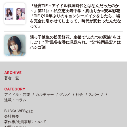
『証言TIF～アイドル戦国時代とはなんだったのか
～』第11回：私立恵比寿中学・真山りか×安本彩花
「TIFで10年ぶりのキョンシーメイクをしたら、場
を完全に引かせてしまって。時代が変わったんだな
って」
甥っ子誕生の松田好花、京都で“ふたつの家族”をは
しご！ “母”黒谷友香に見送られ、“父”松岡昌宏とは
ハシゴ酒
ARCHIVE
著者一覧
CATEGORY
アイドル・芸能
カルチャー
グルメ
社会
スポーツ
連載・コラム
BUBKA WEBとは
会社概要
著作権/免責事項について