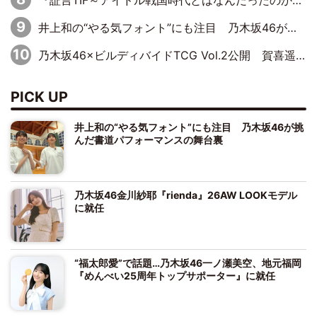
『証言TIF～アイドル戦国時代とはなんだったのか～』第10回：さくら学院・武藤彩未×飯田らうら「正直、中3で辞めるというのを信じてなくて。そう言われてはいたけど、嘘でしょって」
井上和の“やる気フォント”にも注目 乃木坂46が挑んだ書道パフォーマンスの舞台裏
乃木坂46×ビルディバイドTCG Vol.2公開 賀喜遥香＆田村真佑が『京まふ』ステージに登壇
PICK UP
井上和の“やる気フォント”にも注目 乃木坂46が挑
んだ書道パフォーマンスの舞台裏
乃木坂46金川紗耶『rienda』26AW LOOKモデル
に就任
“福太郎愛”で話題…乃木坂46一ノ瀬美空、地元福岡
『めんべい25周年トップサポーター』に就任