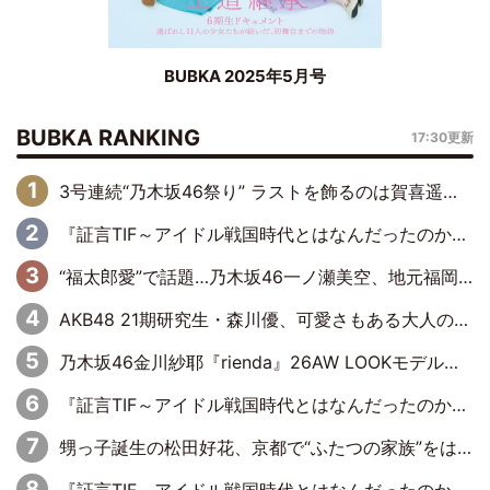
BUBKA 2025年5月号
BUBKA RANKING
17:30更新
3号連続“乃木坂46祭り” ラストを飾るのは賀喜遥香…5年ぶりの登場に「5年分大人になった私を見ていただけたら」
『証言TIF～アイドル戦国時代とはなんだったのか～』第6回：でんぱ組.inc・古川未鈴×相沢梨紗「『ハロプロやりたかったな』って言ったら、夢眠ねむさんに『てめえはでんぱ組．incなんだよ！』って肩パンされて(笑)」
“福太郎愛”で話題…乃木坂46一ノ瀬美空、地元福岡『めんべい25周年トップサポーター』に就任
AKB48 21期研究生・森川優、可愛さもある大人の女性に
乃木坂46金川紗耶『rienda』26AW LOOKモデルに就任
『証言TIF～アイドル戦国時代とはなんだったのか～』第11回：私立恵比寿中学・真山りか×安本彩花「TIFで10年ぶりのキョンシーメイクをしたら、場を完全に引かせてしまって。時代が変わったんだなって」
甥っ子誕生の松田好花、京都で“ふたつの家族”をはしご！ “母”黒谷友香に見送られ、“父”松岡昌宏とはハシゴ酒