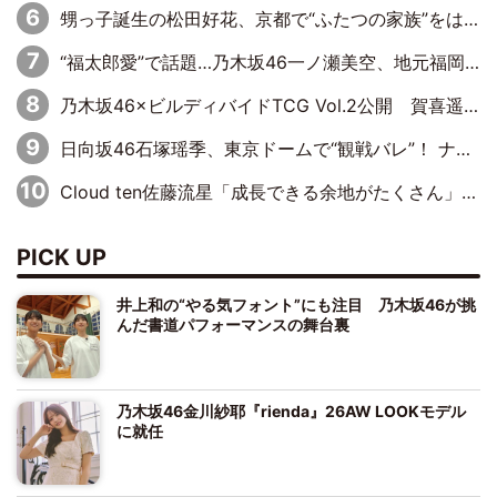
甥っ子誕生の松田好花、京都で“ふたつの家族”をはしご！ “母”黒谷友香に見送られ、“父”松岡昌宏とはハシゴ酒
“福太郎愛”で話題…乃木坂46一ノ瀬美空、地元福岡『めんべい25周年トップサポーター』に就任
乃木坂46×ビルディバイドTCG Vol.2公開 賀喜遥香＆田村真佑が『京まふ』ステージに登壇
日向坂46石塚瑶季、東京ドームで“観戦バレ”！ ナイツ・塙も認めた「巨人に詳しすぎるアイドル」は元VENUSスクール生で杉内コーチ推し⁉
Cloud ten佐藤流星「成長できる余地がたくさん」、本田高優「何度見ても飽きない公演に」
PICK UP
井上和の“やる気フォント”にも注目 乃木坂46が挑
んだ書道パフォーマンスの舞台裏
乃木坂46金川紗耶『rienda』26AW LOOKモデル
に就任