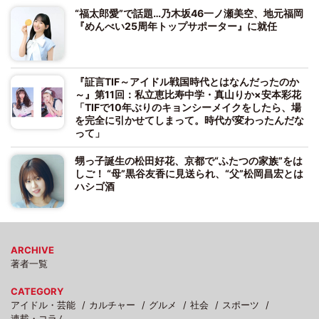
“福太郎愛”で話題…乃木坂46一ノ瀬美空、地元福岡
『めんべい25周年トップサポーター』に就任
『証言TIF～アイドル戦国時代とはなんだったのか
～』第11回：私立恵比寿中学・真山りか×安本彩花
「TIFで10年ぶりのキョンシーメイクをしたら、場
を完全に引かせてしまって。時代が変わったんだな
って」
甥っ子誕生の松田好花、京都で“ふたつの家族”をは
しご！ “母”黒谷友香に見送られ、“父”松岡昌宏とは
ハシゴ酒
ARCHIVE
著者一覧
CATEGORY
アイドル・芸能
カルチャー
グルメ
社会
スポーツ
連載・コラム