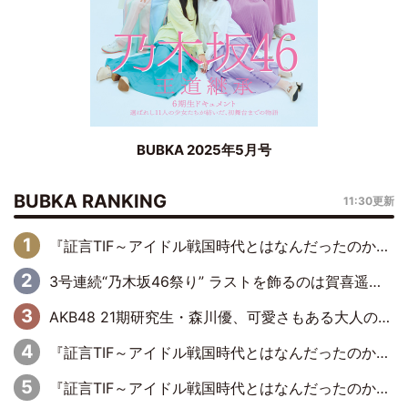
BUBKA 2025年5月号
BUBKA RANKING
11:30更新
『証言TIF～アイドル戦国時代とはなんだったのか～』第6回：でんぱ組.inc・古川未鈴×相沢梨紗「『ハロプロやりたかったな』って言ったら、夢眠ねむさんに『てめえはでんぱ組．incなんだよ！』って肩パンされて(笑)」
3号連続“乃木坂46祭り” ラストを飾るのは賀喜遥香…5年ぶりの登場に「5年分大人になった私を見ていただけたら」
AKB48 21期研究生・森川優、可愛さもある大人の女性に
『証言TIF～アイドル戦国時代とはなんだったのか～』第11回：私立恵比寿中学・真山りか×安本彩花「TIFで10年ぶりのキョンシーメイクをしたら、場を完全に引かせてしまって。時代が変わったんだなって」
『証言TIF～アイドル戦国時代とはなんだったのか～』第10回：さくら学院・武藤彩未×飯田らうら「正直、中3で辞めるというのを信じてなくて。そう言われてはいたけど、嘘でしょって」