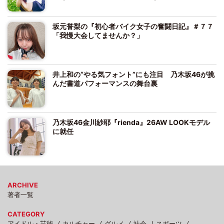
坂元誉梨の『初心者バイク女子の奮闘日記』＃７７
「我慢大会してませんか？」
井上和の“やる気フォント”にも注目 乃木坂46が挑
んだ書道パフォーマンスの舞台裏
乃木坂46金川紗耶『rienda』26AW LOOKモデル
に就任
ARCHIVE
著者一覧
CATEGORY
アイドル・芸能
カルチャー
グルメ
社会
スポーツ