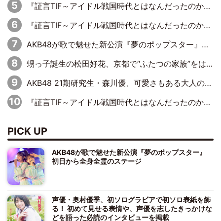
『証言TIF～アイドル戦国時代とはなんだったのか～』第6回：でんぱ組.inc・古川未鈴×相沢梨紗「『ハロプロやりたかったな』って言ったら、夢眠ねむさんに『てめえはでんぱ組．incなんだよ！』って肩パンされて(笑)」
『証言TIF～アイドル戦国時代とはなんだったのか～』第11回：私立恵比寿中学・真山りか×安本彩花「TIFで10年ぶりのキョンシーメイクをしたら、場を完全に引かせてしまって。時代が変わったんだなって」
AKB48が歌で魅せた新公演『夢のポップスター』 初日から全身全霊のステージ
甥っ子誕生の松田好花、京都で“ふたつの家族”をはしご！ “母”黒谷友香に見送られ、“父”松岡昌宏とはハシゴ酒
AKB48 21期研究生・森川優、可愛さもある大人の女性に
『証言TIF～アイドル戦国時代とはなんだったのか～』第10回：さくら学院・武藤彩未×飯田らうら「正直、中3で辞めるというのを信じてなくて。そう言われてはいたけど、嘘でしょって」
PICK UP
AKB48が歌で魅せた新公演『夢のポップスター』
初日から全身全霊のステージ
声優・奥村優季、初ソログラビアで初ソロ表紙を飾
る！ 初めて見せる表情や、声優を志したきっかけな
どを語った必読のインタビューを掲載