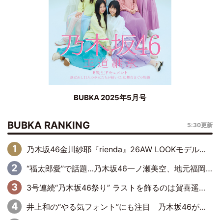
BUBKA 2025年5月号
BUBKA RANKING
5:30更新
乃木坂46金川紗耶『rienda』26AW LOOKモデルに就任
“福太郎愛”で話題…乃木坂46一ノ瀬美空、地元福岡『めんべい25周年トップサポーター』に就任
3号連続“乃木坂46祭り” ラストを飾るのは賀喜遥香…5年ぶりの登場に「5年分大人になった私を見ていただけたら」
井上和の“やる気フォント”にも注目 乃木坂46が挑んだ書道パフォーマンスの舞台裏