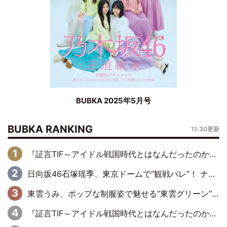
BUBKA 2025年5月号
BUBKA RANKING
11:30更新
『証言TIF～アイドル戦国時代とはなんだったのか～』第6回：でんぱ組.inc・古川未鈴×相沢梨紗「『ハロプロやりたかったな』って言ったら、夢眠ねむさんに『てめえはでんぱ組．incなんだよ！』って肩パンされて(笑)」
日向坂46石塚瑶季、東京ドームで“観戦バレ”！ ナイツ・塙も認めた「巨人に詳しすぎるアイドル」は元VENUSスクール生で杉内コーチ推し⁉
東雲うみ、ポップな制服姿で魅せる“東雲グリーン”の正体
『証言TIF～アイドル戦国時代とはなんだったのか～』第8回：Negicco・Nao☆×Megu×Kaede「東京からオファーが来たのと、梨の皮剥きとどっちが大事なんだって」