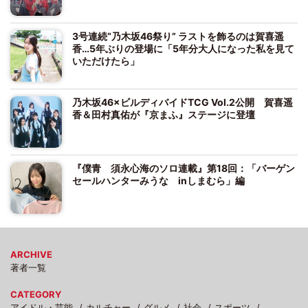
3号連続“乃木坂46祭り” ラストを飾るのは賀喜遥
香…5年ぶりの登場に「5年分大人になった私を見て
いただけたら」
乃木坂46×ビルディバイドTCG Vol.2公開 賀喜遥
香＆田村真佑が『京まふ』ステージに登壇
『僕青 須永心海のソロ連載』第18回：「バーゲン
セールハンターみうな inしまむら」編
ARCHIVE
著者一覧
CATEGORY
アイドル・芸能
カルチャー
グルメ
社会
スポーツ