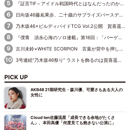
『証言TIF～アイドル戦国時代とはなんだったのか～』第10回：さくら学院・武藤彩未×飯田らうら「正直、中3で辞めるというのを信じてなくて。そう言われてはいたけど、嘘でしょって」
日向坂46藤嶌果歩、二十歳のサプライズバースデーに大喜び「頼られる先輩になれるように努力していきたい」
乃木坂46×ビルディバイドTCG Vol.2公開 賀喜遥香＆田村真佑が『京まふ』ステージに登壇
『僕青 須永心海のソロ連載』第18回：「バーゲンセールハンターみうな inしまむら」編
古川未鈴×WHITE SCORPION 言葉が背中を押した“それぞれの決意”
3号連続“乃木坂46祭り” ラストを飾るのは賀喜遥香…5年ぶりの登場に「5年分大人になった私を見ていただけたら」
PICK UP
AKB48 21期研究生・森川優、可愛さもある大人の
女性に
Cloud ten佐藤流星「成長できる余地がたくさ
ん」、本田高優「何度見ても飽きない公演に」