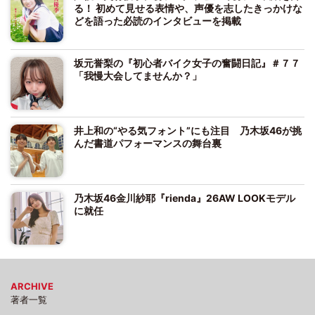
る！ 初めて見せる表情や、声優を志したきっかけな
どを語った必読のインタビューを掲載
坂元誉梨の『初心者バイク女子の奮闘日記』＃７７
「我慢大会してませんか？」
井上和の“やる気フォント”にも注目 乃木坂46が挑
んだ書道パフォーマンスの舞台裏
乃木坂46金川紗耶『rienda』26AW LOOKモデル
に就任
ARCHIVE
著者一覧