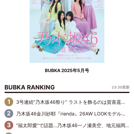
BUBKA 2025年5月号
BUBKA RANKING
23:30更新
3号連続“乃木坂46祭り” ラストを飾るのは賀喜遥香…5年ぶりの登場に「5年分大人になった私を見ていただけたら」
乃木坂46金川紗耶『rienda』26AW LOOKモデルに就任
“福太郎愛”で話題…乃木坂46一ノ瀬美空、地元福岡『めんべい25周年トップサポーター』に就任