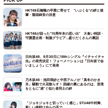
HKT48石橋颯の卒業に寄せて “いぶくる”の絆と後
輩・龍頭綺音の決意
HKT48が語った“15周年本の思い出” 大食い特訓・
守護霊企画・制服グラビア…盛りだくさんの裏話
日向坂46、9月30日に18thシングル『イチャイチャ
虫』の発売決定！ フォーメーションは『日向坂で会
いましょう』にて発表
乃木坂46・池田瑛紗と中西アルノが「真冬のかき
氷」騒動で火花散らす！ 因縁の裏にあるのは、逆境
をともに“凌”ぐ似た者同士の絆
「ジョキジョキと切っていく感じ」STU48中村舞、
新しい挑戦は自らの手で