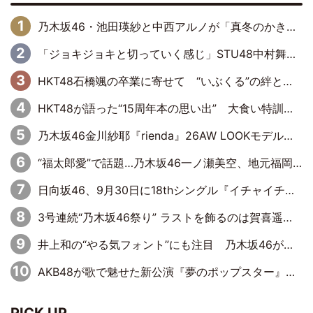
乃木坂46・池田瑛紗と中西アルノが「真冬のかき氷」騒動で火花散らす！ 因縁の裏にあるのは、逆境をともに“凌”ぐ似た者同士の絆
「ジョキジョキと切っていく感じ」STU48中村舞、新しい挑戦は自らの手で
HKT48石橋颯の卒業に寄せて “いぶくる”の絆と後輩・龍頭綺音の決意
HKT48が語った“15周年本の思い出” 大食い特訓・守護霊企画・制服グラビア…盛りだくさんの裏話
乃木坂46金川紗耶『rienda』26AW LOOKモデルに就任
“福太郎愛”で話題…乃木坂46一ノ瀬美空、地元福岡『めんべい25周年トップサポーター』に就任
日向坂46、9月30日に18thシングル『イチャイチャ虫』の発売決定！ フォーメーションは『日向坂で会いましょう』にて発表
3号連続“乃木坂46祭り” ラストを飾るのは賀喜遥香…5年ぶりの登場に「5年分大人になった私を見ていただけたら」
井上和の“やる気フォント”にも注目 乃木坂46が挑んだ書道パフォーマンスの舞台裏
AKB48が歌で魅せた新公演『夢のポップスター』 初日から全身全霊のステージ
PICK UP