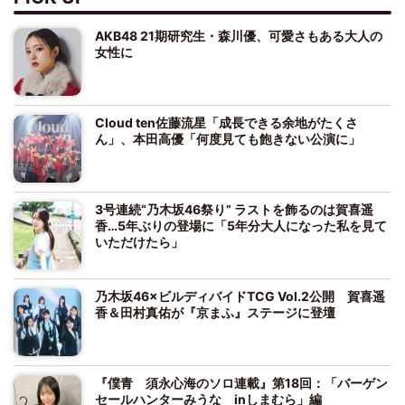
AKB48 21期研究生・森川優、可愛さもある大人の
女性に
Cloud ten佐藤流星「成長できる余地がたくさ
ん」、本田高優「何度見ても飽きない公演に」
3号連続“乃木坂46祭り” ラストを飾るのは賀喜遥
香…5年ぶりの登場に「5年分大人になった私を見て
いただけたら」
乃木坂46×ビルディバイドTCG Vol.2公開 賀喜遥
香＆田村真佑が『京まふ』ステージに登壇
『僕青 須永心海のソロ連載』第18回：「バーゲン
セールハンターみうな inしまむら」編