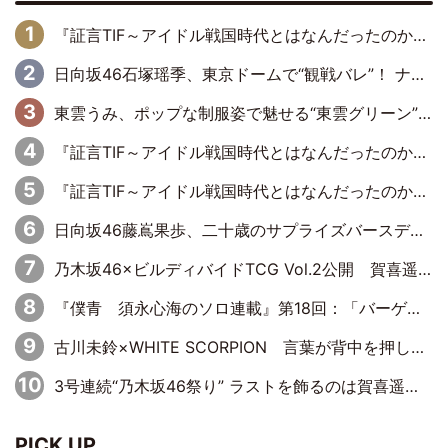
『証言TIF～アイドル戦国時代とはなんだったのか～』第6回：でんぱ組.inc・古川未鈴×相沢梨紗「『ハロプロやりたかったな』って言ったら、夢眠ねむさんに『てめえはでんぱ組．incなんだよ！』って肩パンされて(笑)」
日向坂46石塚瑶季、東京ドームで“観戦バレ”！ ナイツ・塙も認めた「巨人に詳しすぎるアイドル」は元VENUSスクール生で杉内コーチ推し⁉
東雲うみ、ポップな制服姿で魅せる“東雲グリーン”の正体
『証言TIF～アイドル戦国時代とはなんだったのか～』第8回：Negicco・Nao☆×Megu×Kaede「東京からオファーが来たのと、梨の皮剥きとどっちが大事なんだって」
『証言TIF～アイドル戦国時代とはなんだったのか～』第10回：さくら学院・武藤彩未×飯田らうら「正直、中3で辞めるというのを信じてなくて。そう言われてはいたけど、嘘でしょって」
日向坂46藤嶌果歩、二十歳のサプライズバースデーに大喜び「頼られる先輩になれるように努力していきたい」
乃木坂46×ビルディバイドTCG Vol.2公開 賀喜遥香＆田村真佑が『京まふ』ステージに登壇
『僕青 須永心海のソロ連載』第18回：「バーゲンセールハンターみうな inしまむら」編
古川未鈴×WHITE SCORPION 言葉が背中を押した“それぞれの決意”
3号連続“乃木坂46祭り” ラストを飾るのは賀喜遥香…5年ぶりの登場に「5年分大人になった私を見ていただけたら」
PICK UP