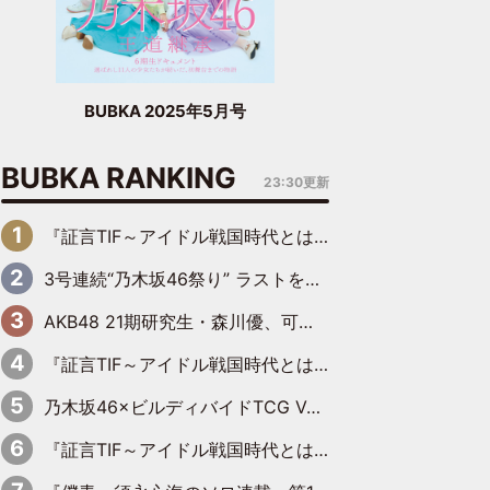
BUBKA 2025年5月号
BUBKA RANKING
23:30更新
『証言TIF～アイドル戦国時代とはなんだったのか～』第6回：でんぱ組.inc・古川未鈴×相沢梨紗「『ハロプロやりたかったな』って言ったら、夢眠ねむさんに『てめえはでんぱ組．incなんだよ！』って肩パンされて(笑)」
3号連続“乃木坂46祭り” ラストを飾るのは賀喜遥香…5年ぶりの登場に「5年分大人になった私を見ていただけたら」
AKB48 21期研究生・森川優、可愛さもある大人の女性に
『証言TIF～アイドル戦国時代とはなんだったのか～』第10回：さくら学院・武藤彩未×飯田らうら「正直、中3で辞めるというのを信じてなくて。そう言われてはいたけど、嘘でしょって」
乃木坂46×ビルディバイドTCG Vol.2公開 賀喜遥香＆田村真佑が『京まふ』ステージに登壇
『証言TIF～アイドル戦国時代とはなんだったのか～』第11回：私立恵比寿中学・真山りか×安本彩花「TIFで10年ぶりのキョンシーメイクをしたら、場を完全に引かせてしまって。時代が変わったんだなって」