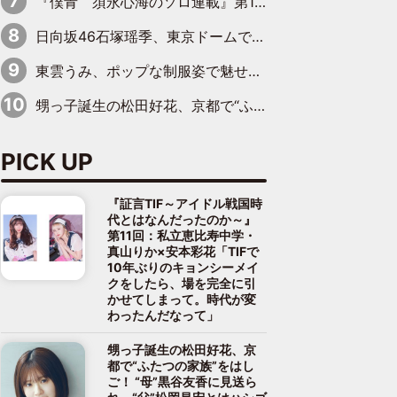
『僕青 須永心海のソロ連載』第18回：「バーゲンセールハンターみうな inしまむら」編
日向坂46石塚瑶季、東京ドームで“観戦バレ”！ ナイツ・塙も認めた「巨人に詳しすぎるアイドル」は元VENUSスクール生で杉内コーチ推し⁉
東雲うみ、ポップな制服姿で魅せる“東雲グリーン”の正体
甥っ子誕生の松田好花、京都で“ふたつの家族”をはしご！ “母”黒谷友香に見送られ、“父”松岡昌宏とはハシゴ酒
PICK UP
『証言TIF～アイドル戦国時
代とはなんだったのか～』
第11回：私立恵比寿中学・
真山りか×安本彩花「TIFで
10年ぶりのキョンシーメイ
クをしたら、場を完全に引
かせてしまって。時代が変
わったんだなって」
甥っ子誕生の松田好花、京
都で“ふたつの家族”をはし
ご！ “母”黒谷友香に見送ら