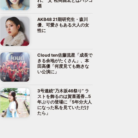
れ、“父”松岡昌宏とはハシゴ
酒
AKB48 21期研究生・森川
優、可愛さもある大人の女
性に
Cloud ten佐藤流星「成長で
きる余地がたくさん」、本
田高優「何度見ても飽きな
い公演に」
3号連続“乃木坂46祭り” ラ
ストを飾るのは賀喜遥香…5
年ぶりの登場に「5年分大人
になった私を見ていただけ
たら」