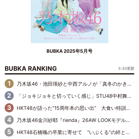
BUBKA 2025年5月号
BUBKA RANKING
5:30更新
乃木坂46・池田瑛紗と中西アルノが「真冬のかき氷」騒動で火花散らす！ 因縁の裏にあるのは、逆境をともに“凌”ぐ似た者同士の絆
「ジョキジョキと切っていく感じ」STU48中村舞、新しい挑戦は自らの手で
HKT48が語った“15周年本の思い出” 大食い特訓・守護霊企画・制服グラビア…盛りだくさんの裏話
乃木坂46金川紗耶『rienda』26AW LOOKモデルに就任
HKT48石橋颯の卒業に寄せて “いぶくる”の絆と後輩・龍頭綺音の決意