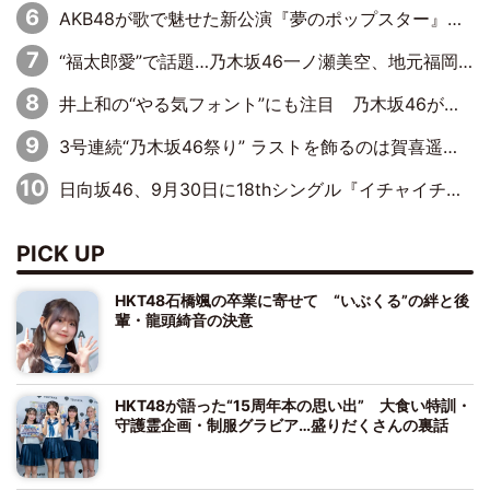
AKB48が歌で魅せた新公演『夢のポップスター』 初日から全身全霊のステージ
“福太郎愛”で話題…乃木坂46一ノ瀬美空、地元福岡『めんべい25周年トップサポーター』に就任
井上和の“やる気フォント”にも注目 乃木坂46が挑んだ書道パフォーマンスの舞台裏
3号連続“乃木坂46祭り” ラストを飾るのは賀喜遥香…5年ぶりの登場に「5年分大人になった私を見ていただけたら」
日向坂46、9月30日に18thシングル『イチャイチャ虫』の発売決定！ フォーメーションは『日向坂で会いましょう』にて発表
PICK UP
HKT48石橋颯の卒業に寄せて “いぶくる”の絆と後
輩・龍頭綺音の決意
HKT48が語った“15周年本の思い出” 大食い特訓・
守護霊企画・制服グラビア…盛りだくさんの裏話