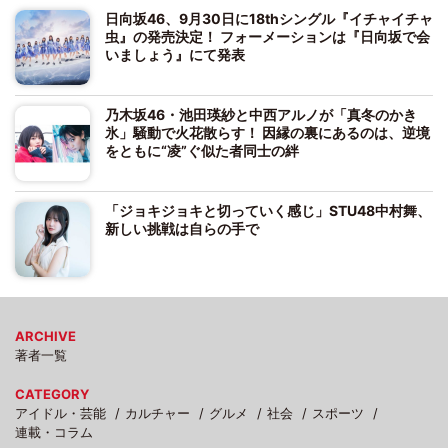
日向坂46、9月30日に18thシングル『イチャイチャ
虫』の発売決定！ フォーメーションは『日向坂で会
いましょう』にて発表
乃木坂46・池田瑛紗と中西アルノが「真冬のかき
氷」騒動で火花散らす！ 因縁の裏にあるのは、逆境
をともに“凌”ぐ似た者同士の絆
「ジョキジョキと切っていく感じ」STU48中村舞、
新しい挑戦は自らの手で
ARCHIVE
著者一覧
CATEGORY
アイドル・芸能
カルチャー
グルメ
社会
スポーツ
連載・コラム