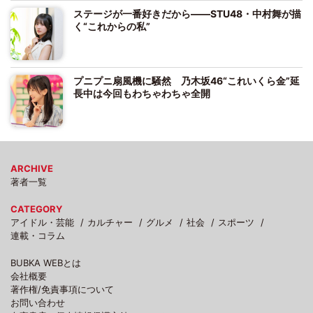
ステージが一番好きだから――STU48・中村舞が描
く“これからの私”
プニプニ扇風機に騒然 乃木坂46“これいくら金”延
長中は今回もわちゃわちゃ全開
ARCHIVE
著者一覧
CATEGORY
アイドル・芸能
カルチャー
グルメ
社会
スポーツ
連載・コラム
BUBKA WEBとは
会社概要
著作権/免責事項について
お問い合わせ