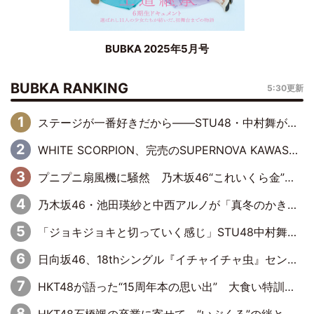
BUBKA 2025年5月号
BUBKA RANKING
5:30更新
ステージが一番好きだから――STU48・中村舞が描く“これからの私”
WHITE SCORPION、完売のSUPERNOVA KAWASAKIで沸いた“着席型LIVE” 『BASE Live #16』昼公演リポート
プニプニ扇風機に騒然 乃木坂46“これいくら金”延長中は今回もわちゃわちゃ全開
乃木坂46・池田瑛紗と中西アルノが「真冬のかき氷」騒動で火花散らす！ 因縁の裏にあるのは、逆境をともに“凌”ぐ似た者同士の絆
「ジョキジョキと切っていく感じ」STU48中村舞、新しい挑戦は自らの手で
日向坂46、18thシングル『イチャイチャ虫』センターは正源司陽子に決定& 佐藤優羽や平岡海月など、“ひなた坂46”からの選抜入りも注目！
HKT48が語った“15周年本の思い出” 大食い特訓・守護霊企画・制服グラビア…盛りだくさんの裏話