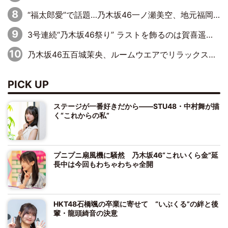
“福太郎愛”で話題…乃木坂46一ノ瀬美空、地元福岡『めんべい25周年トップサポーター』に就任
3号連続“乃木坂46祭り” ラストを飾るのは賀喜遥香…5年ぶりの登場に「5年分大人になった私を見ていただけたら」
乃木坂46五百城茉央、ルームウエアでリラックス「今回のグラビアを見て成長を感じていただけるとうれしい」
PICK UP
ステージが一番好きだから――STU48・中村舞が描
く“これからの私”
プニプニ扇風機に騒然 乃木坂46“これいくら金”延
長中は今回もわちゃわちゃ全開
HKT48石橋颯の卒業に寄せて “いぶくる”の絆と後
輩・龍頭綺音の決意