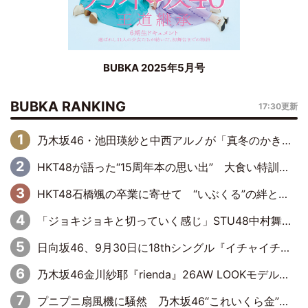
BUBKA 2025年5月号
BUBKA RANKING
17:30更新
乃木坂46・池田瑛紗と中西アルノが「真冬のかき氷」騒動で火花散らす！ 因縁の裏にあるのは、逆境をともに“凌”ぐ似た者同士の絆
HKT48が語った“15周年本の思い出” 大食い特訓・守護霊企画・制服グラビア…盛りだくさんの裏話
HKT48石橋颯の卒業に寄せて “いぶくる”の絆と後輩・龍頭綺音の決意
「ジョキジョキと切っていく感じ」STU48中村舞、新しい挑戦は自らの手で
日向坂46、9月30日に18thシングル『イチャイチャ虫』の発売決定！ フォーメーションは『日向坂で会いましょう』にて発表
乃木坂46金川紗耶『rienda』26AW LOOKモデルに就任
プニプニ扇風機に騒然 乃木坂46“これいくら金”延長中は今回もわちゃわちゃ全開