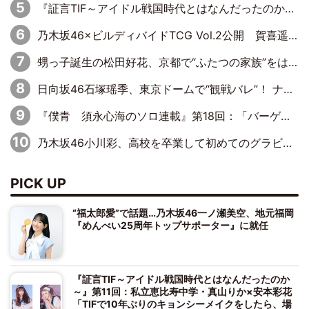
『証言TIF～アイドル戦国時代とはなんだったのか～』第10回：さくら学院・武藤彩未×飯田らうら「正直、中3で辞めるというのを信じてなくて。そう言われてはいたけど、嘘でしょって」
乃木坂46×ビルディバイドTCG Vol.2公開 賀喜遥香＆田村真佑が『京まふ』ステージに登壇
甥っ子誕生の松田好花、京都で“ふたつの家族”をはしご！ “母”黒谷友香に見送られ、“父”松岡昌宏とはハシゴ酒
日向坂46石塚瑶季、東京ドームで“観戦バレ”！ ナイツ・塙も認めた「巨人に詳しすぎるアイドル」は元VENUSスクール生で杉内コーチ推し⁉
『僕青 須永心海のソロ連載』第18回：「バーゲンセールハンターみうな inしまむら」編
乃木坂46小川彩、高校を卒業して初めてのグラビア「大人になった感じがしました(笑)」
PICK UP
“福太郎愛”で話題…乃木坂46一ノ瀬美空、地元福岡
『めんべい25周年トップサポーター』に就任
『証言TIF～アイドル戦国時代とはなんだったのか
～』第11回：私立恵比寿中学・真山りか×安本彩花
「TIFで10年ぶりのキョンシーメイクをしたら、場