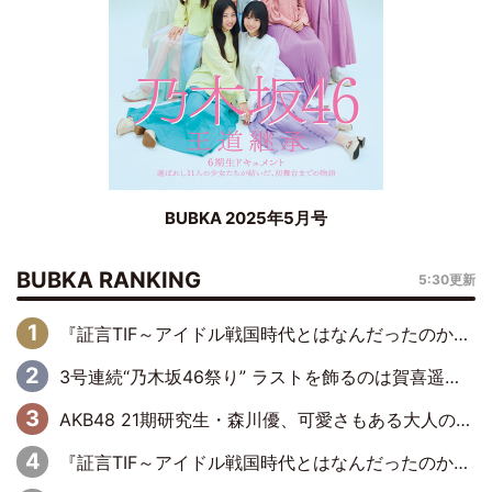
BUBKA 2025年5月号
BUBKA RANKING
5:30更新
『証言TIF～アイドル戦国時代とはなんだったのか～』第6回：でんぱ組.inc・古川未鈴×相沢梨紗「『ハロプロやりたかったな』って言ったら、夢眠ねむさんに『てめえはでんぱ組．incなんだよ！』って肩パンされて(笑)」
3号連続“乃木坂46祭り” ラストを飾るのは賀喜遥香…5年ぶりの登場に「5年分大人になった私を見ていただけたら」
AKB48 21期研究生・森川優、可愛さもある大人の女性に
『証言TIF～アイドル戦国時代とはなんだったのか～』第11回：私立恵比寿中学・真山りか×安本彩花「TIFで10年ぶりのキョンシーメイクをしたら、場を完全に引かせてしまって。時代が変わったんだなって」