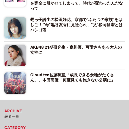
を完全に引かせてしまって。時代が変わったんだな
って」
甥っ子誕生の松田好花、京都で“ふたつの家族”をは
しご！ “母”黒谷友香に見送られ、“父”松岡昌宏とは
ハシゴ酒
AKB48 21期研究生・森川優、可愛さもある大人の
女性に
Cloud ten佐藤流星「成長できる余地がたくさ
ん」、本田高優「何度見ても飽きない公演に」
ARCHIVE
著者一覧
CATEGORY