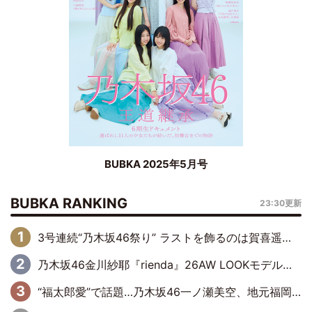
BUBKA 2025年5月号
BUBKA RANKING
23:30更新
3号連続“乃木坂46祭り” ラストを飾るのは賀喜遥香…5年ぶりの登場に「5年分大人になった私を見ていただけたら」
乃木坂46金川紗耶『rienda』26AW LOOKモデルに就任
“福太郎愛”で話題…乃木坂46一ノ瀬美空、地元福岡『めんべい25周年トップサポーター』に就任