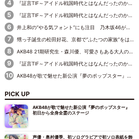
『証言TIF～アイドル戦国時代とはなんだったのか～』第6回：でんぱ組.inc・古川未鈴×相沢梨紗「『ハロプロやりたかったな』って言ったら、夢眠ねむさんに『てめえはでんぱ組．incなんだよ！』って肩パンされて(笑)」
『証言TIF～アイドル戦国時代とはなんだったのか～』第11回：私立恵比寿中学・真山りか×安本彩花「TIFで10年ぶりのキョンシーメイクをしたら、場を完全に引かせてしまって。時代が変わったんだなって」
井上和の“やる気フォント”にも注目 乃木坂46が挑んだ書道パフォーマンスの舞台裏
甥っ子誕生の松田好花、京都で“ふたつの家族”をはしご！ “母”黒谷友香に見送られ、“父”松岡昌宏とはハシゴ酒
AKB48 21期研究生・森川優、可愛さもある大人の女性に
『証言TIF～アイドル戦国時代とはなんだったのか～』第10回：さくら学院・武藤彩未×飯田らうら「正直、中3で辞めるというのを信じてなくて。そう言われてはいたけど、嘘でしょって」
AKB48が歌で魅せた新公演『夢のポップスター』 初日から全身全霊のステージ
PICK UP
AKB48が歌で魅せた新公演『夢のポップスター』
初日から全身全霊のステージ
声優・奥村優季、初ソログラビアで初ソロ表紙を飾