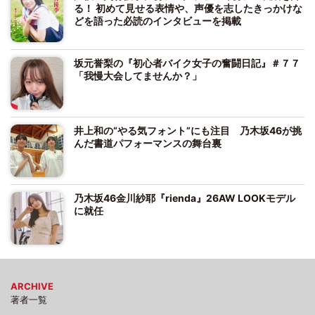
る！ 初めて見せる表情や、声優を志したきっかけな
どを語った必読のインタビューを掲載
坂元誉梨の『初心者バイク女子の奮闘日記』＃７７
「我慢大会してませんか？」
井上和の“やる気フォント”にも注目 乃木坂46が挑
んだ書道パフォーマンスの舞台裏
乃木坂46金川紗耶『rienda』26AW LOOKモデル
に就任
ARCHIVE
著者一覧